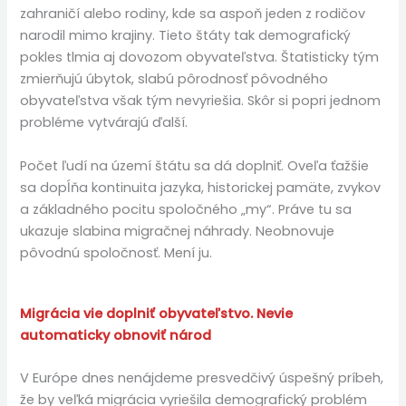
zahraničí alebo rodiny, kde sa aspoň jeden z rodičov
narodil mimo krajiny. Tieto štáty tak demografický
pokles tlmia aj dovozom obyvateľstva. Štatisticky tým
zmierňujú úbytok, slabú pôrodnosť pôvodného
obyvateľstva však tým nevyriešia. Skôr si popri jednom
probléme vytvárajú ďalší.
Počet ľudí na území štátu sa dá doplniť. Oveľa ťažšie
sa dopĺňa kontinuita jazyka, historickej pamäte, zvykov
a základného pocitu spoločného „my“. Práve tu sa
ukazuje slabina migračnej náhrady. Neobnovuje
pôvodnú spoločnosť. Mení ju.
Migrácia vie doplniť obyvateľstvo. Nevie
automaticky obnoviť národ
V Európe dnes nenájdeme presvedčivý úspešný príbeh,
že by veľká migrácia vyriešila demografický problém