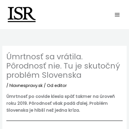
Preskočiť
na
obsah
Úmrtnosť sa vrátila.
Pôrodnosť nie. Tu je skutočný
problém Slovenska
/
hlavnespravy.sk
/ Od
editor
Úmrtnosť po covide klesla späť takmer na úroveň
roku 2019. Pôrodnosť však padá ďalej. Problém
Slovenska je hlbší než jedna kríza.