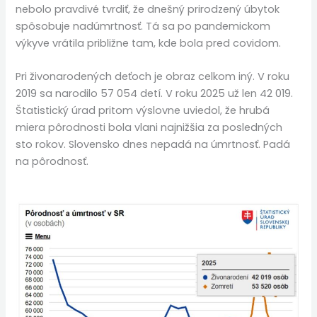
nebolo pravdivé tvrdiť, že dnešný prirodzený úbytok
spôsobuje nadúmrtnosť. Tá sa po pandemickom
výkyve vrátila približne tam, kde bola pred covidom.
Pri živonarodených deťoch je obraz celkom iný. V roku
2019 sa narodilo 57 054 detí. V roku 2025 už len 42 019.
Štatistický úrad pritom výslovne uviedol, že hrubá
miera pôrodnosti bola vlani najnižšia za posledných
sto rokov. Slovensko dnes nepadá na úmrtnosť. Padá
na pôrodnosť.