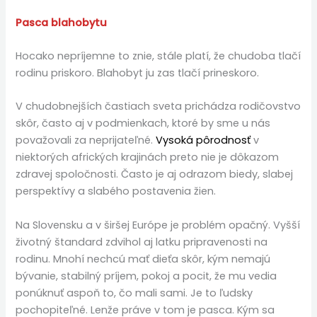
Pasca blahobytu
Hocako nepríjemne to znie, stále platí, že chudoba tlačí
rodinu priskoro. Blahobyt ju zas tlačí prineskoro.
V chudobnejších častiach sveta prichádza rodičovstvo
skôr, často aj v podmienkach, ktoré by sme u nás
považovali za neprijateľné.
Vysoká pôrodnosť
v
niektorých afrických krajinách preto nie je dôkazom
zdravej spoločnosti. Často je aj odrazom biedy, slabej
perspektívy a slabého postavenia žien.
Na Slovensku a v širšej Európe je problém opačný. Vyšší
životný štandard zdvihol aj latku pripravenosti na
rodinu. Mnohí nechcú mať dieťa skôr, kým nemajú
bývanie, stabilný príjem, pokoj a pocit, že mu vedia
ponúknuť aspoň to, čo mali sami. Je to ľudsky
pochopiteľné. Lenže práve v tom je pasca. Kým sa