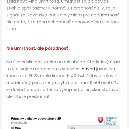
šírila nová vlna úmrtnosti. Úmrtnosť sa po covide
stiahla späť takmer k normálu. Pôrodnosť nie. A to je
signál, že Slovensko dnes nevymiera pre nadúmrtnosť,
ale preto, že stráca schopnosť obnovovať sa vlastnou
silou.
Nie úmrtnosť, ale pôrodnosť
Na Slovensku nás z roka na rok ubúda. Štatistický úrad
to vo svojom marcovom zverejnení
hovorí
jasne. Na
konci roka 2025 mala krajina 5 409 407 obyvateľov a
medziročný prirodzený úbytok dosiahol 11 501 osôb. To
je dôvod, prečo sa tento vývoj nemá len skonštatovať,
ale hlbšie preskúmať.