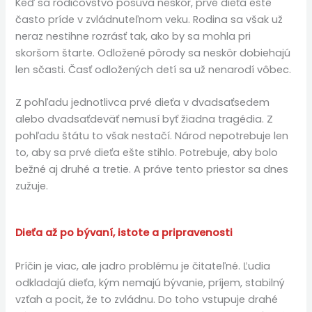
Keď sa rodičovstvo posúva neskôr, prvé dieťa ešte
často príde v zvládnuteľnom veku. Rodina sa však už
neraz nestihne rozrásť tak, ako by sa mohla pri
skoršom štarte. Odložené pôrody sa neskôr dobiehajú
len sčasti. Časť odložených detí sa už nenarodí vôbec.
Z pohľadu jednotlivca prvé dieťa v dvadsaťsedem
alebo dvadsaťdeväť nemusí byť žiadna tragédia. Z
pohľadu štátu to však nestačí. Národ nepotrebuje len
to, aby sa prvé dieťa ešte stihlo. Potrebuje, aby bolo
bežné aj druhé a tretie. A práve tento priestor sa dnes
zužuje.
Dieťa až po bývaní, istote a pripravenosti
Príčin je viac, ale jadro problému je čitateľné. Ľudia
odkladajú dieťa, kým nemajú bývanie, príjem, stabilný
vzťah a pocit, že to zvládnu. Do toho vstupuje drahé