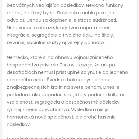
bez vážnych vedľajších dôsledkov. Nevidno funkčný
model, na ktorý by sa Slovensko mohlo pokojne
odvolať. Cenou za doplnenie je strata súdržnosti.
Nehovoriac o obraze, ktorý tvorí napätá zmes
integrácie, segregácie a trvalého tlaku na školy,
bývanie, sociálne služby aj verejný poriadok.
Nemecko, ktoré si na obnovu vojnou zničeného
hospodárstva priviezlo Turkov ukazuje, že ani po
desaťročiach nemusí prísť úplné splynutie do jedného
národného celku. Švédsko bolo kedysi jednou
z najbezpečnejších krajín na svete behom. Dnes je
príkladom, ako dopadne štát, ktorý podcení kultúrnu
vzdialenosť, segregáciu a bezpečnostné dôsledky
rýchlej zmeny obyvateľstva. Výsledkom nie je
harmonická nová spoločnosť, ale drahé hasenie
následkov.
Migračná cesta nie je riešením demografického