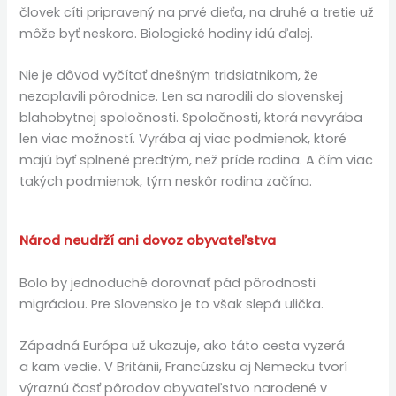
človek cíti pripravený na prvé dieťa, na druhé a tretie už
môže byť neskoro. Biologické hodiny idú ďalej.
Nie je dôvod vyčítať dnešným tridsiatnikom, že
nezaplavili pôrodnice. Len sa narodili do slovenskej
blahobytnej spoločnosti. Spoločnosti, ktorá nevyrába
len viac možností. Vyrába aj viac podmienok, ktoré
majú byť splnené predtým, než príde rodina. A čím viac
takých podmienok, tým neskôr rodina začína.
Národ neudrží ani dovoz obyvateľstva
Bolo by jednoduché dorovnať pád pôrodnosti
migráciou. Pre Slovensko je to však slepá ulička.
Západná Európa už ukazuje, ako táto cesta vyzerá
a kam vedie. V Británii, Francúzsku aj Nemecku tvorí
výraznú časť pôrodov obyvateľstvo narodené v