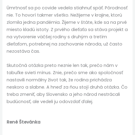
Úmrtnosť sa po covide vedela stiahnuť späť. Pôrodnosť
nie. To hovorí takmer všetko. Nežijeme v krajine, ktorú
zlomila jedna pandémia. Žijeme v štáte, kde sa na prvé
miesto kladú istoty. Z prvého dieťaťa sa stáva projekt a
na vytvorenie väčšej rodiny s druhým a tretím
dieťaťom, potrebnej na zachovanie národa, už často
nezostáva čas.
Skutočná otázka preto neznie len tak, prečo nám v
tabuľke svieti mínus. Znie, prečo sme ako spoločnosť
nastavili normálny život tak, že rodina prichádza
neskoro a slabne. A hneď za ňou stojí druhá otázka. Čo
treba zmeniť, aby Slovensko a jeho národ nestrácali
budúcnosť, ale vedeli ju odovzdať ďalej.
René Števánka