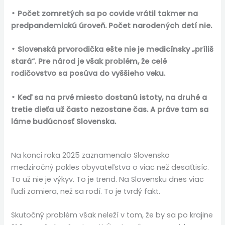
Počet zomretých sa po covide vrátil takmer na
•
predpandemickú úroveň. Počet narodených detí nie.
Slovenská prvorodička ešte nie je medicínsky „príliš
•
stará“. Pre národ je však problém, že celé
rodičovstvo sa posúva do vyššieho veku.
Keď sa na prvé miesto dostanú istoty, na druhé a
•
tretie dieťa už často nezostane čas. A práve tam sa
láme budúcnosť Slovenska.
Na konci roka 2025 zaznamenalo Slovensko
medziročný pokles obyvateľstva o viac než desaťtisíc.
To už nie je výkyv. To je trend. Na Slovensku dnes viac
ľudí zomiera, než sa rodí. To je tvrdý fakt.
Skutočný problém však neleží v tom, že by sa po krajine