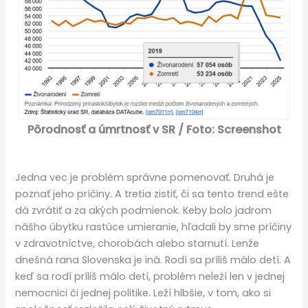
Pôrodnosť a úmrtnosť v SR / Foto: Screenshot
Jedna vec je problém správne pomenovať. Druhá je
poznať jeho príčiny. A tretia zistiť, či sa tento trend ešte
dá zvrátiť a za akých podmienok. Keby bolo jadrom
nášho úbytku rastúce umieranie, hľadali by sme príčiny
v zdravotníctve, chorobách alebo starnutí. Lenže
dnešná rana Slovenska je iná. Rodí sa príliš málo detí. A
keď sa rodí príliš málo detí, problém neleží len v jednej
nemocnici či jednej politike. Leží hlbšie, v tom, ako si