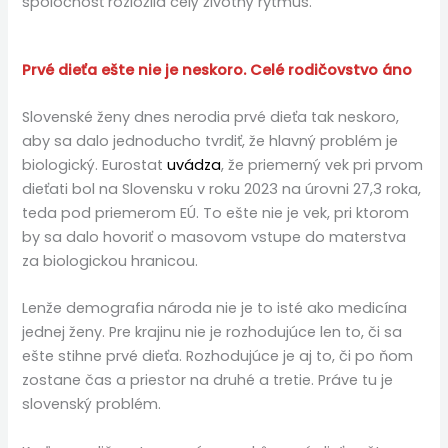
spoločnosť rozložila celý životný rytmus.
Prvé dieťa ešte nie je neskoro. Celé rodičovstvo áno
Slovenské ženy dnes nerodia prvé dieťa tak neskoro,
aby sa dalo jednoducho tvrdiť, že hlavný problém je
biologický. Eurostat
uvádza
, že priemerný vek pri prvom
dieťati bol na Slovensku v roku 2023 na úrovni 27,3 roka,
teda pod priemerom EÚ. To ešte nie je vek, pri ktorom
by sa dalo hovoriť o masovom vstupe do materstva
za biologickou hranicou.
Lenže demografia národa nie je to isté ako medicína
jednej ženy. Pre krajinu nie je rozhodujúce len to, či sa
ešte stihne prvé dieťa. Rozhodujúce je aj to, či po ňom
zostane čas a priestor na druhé a tretie. Práve tu je
slovenský problém.