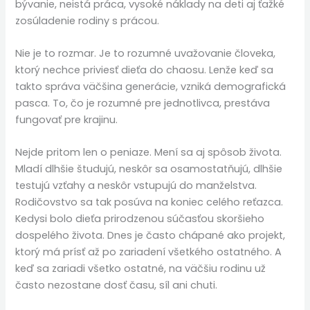
bývanie, neistá práca, vysoké náklady na deti aj ťažké
zosúladenie rodiny s prácou.
Nie je to rozmar. Je to rozumné uvažovanie človeka,
ktorý nechce priviesť dieťa do chaosu. Lenže keď sa
takto správa väčšina generácie, vzniká demografická
pasca. To, čo je rozumné pre jednotlivca, prestáva
fungovať pre krajinu.
Nejde pritom len o peniaze. Mení sa aj spôsob života.
Mladí dlhšie študujú, neskôr sa osamostatňujú, dlhšie
testujú vzťahy a neskôr vstupujú do manželstva.
Rodičovstvo sa tak posúva na koniec celého reťazca.
Kedysi bolo dieťa prirodzenou súčasťou skoršieho
dospelého života. Dnes je často chápané ako projekt,
ktorý má prísť až po zariadení všetkého ostatného. A
keď sa zariadi všetko ostatné, na väčšiu rodinu už
často nezostane dosť času, síl ani chuti.