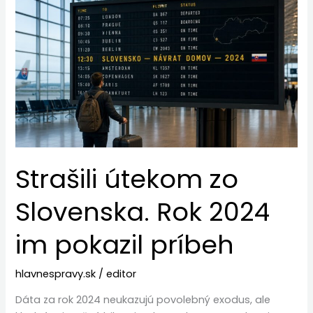
útekom
zo
Slovenska.
Rok
2024
im
pokazil
príbeh
Strašili útekom zo
Slovenska. Rok 2024
im pokazil príbeh
hlavnespravy.sk
/
editor
Dáta za rok 2024 neukazujú povolebný exodus, ale