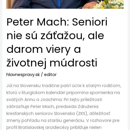
múdrosti
Peter Mach: Seniori
nie sú záťažou, ale
darom viery a
životnej múdrosti
hlavnespravy.sk
/
editor
Júl na Slovensku tradične patrí úcte k starým rodičom,
ktorú v liturgickom kalendári pripomína spomienka na
svätých Annu a Joachima. Pri tejto príležitosti
zdôrazňuje Peter Mach, predseda Združenia
kresťanských seniorov Slovenska (ZKS), dôležitosť
zmeny pohľadu na staršiu generáciu. V rozhovore pre
profil Bratislavskej arcidiecézy približuje nielen