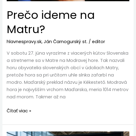
Prečo ideme na
Matru?
hlavnespravy.sk
,
Ján Čarnogurský st.
/
editor
V sobotu 27. júna vyrazíme z viacerých kútov Slovenska
a stretneme sa v Matre na Modravej hore. Tak nazvali
horu obyvatelia slovenských obcí v údoliach Matry,
pretože hora sa pri určitom uhle slnka zafarbí na
modro. Maďarský preklad názvu je Kékestető. Modravá
hora je najvyšším vrchom Maďarska, meria 1014 metrov
nad morom. Takmer až na
Čítať viac »
Strašili