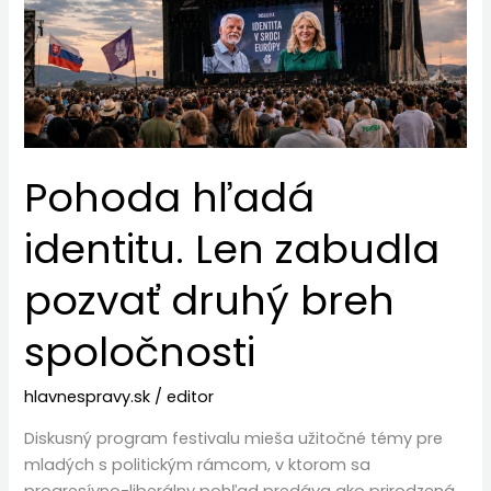
zabudla
pozvať
druhý
breh
spoločnosti
Pohoda hľadá
identitu. Len zabudla
pozvať druhý breh
spoločnosti
hlavnespravy.sk
/
editor
Diskusný program festivalu mieša užitočné témy pre
mladých s politickým rámcom, v ktorom sa