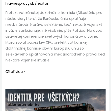
hlavnespravy.sk
/
editor
Prefekt vatikánskej doktrinálnej komisie (Dikastéria pre
náuku viery) tvrdí, že Európska únia uplatňuje
medzinárodné právo selektívne, keď niektoré vojenské
invázie sankcionuje, iné však nie, píše Politico. Na úvod
uzavretej konferencie svetových kardinálov o vojne,
ktorú zvolal pápež Lev XIV., prefekt vatikánskej
doktrinálnej komisie obvinil Európsku úniu zo
selektívneho uplatňovania medzinárodného práva, keď
niektoré vojenské invázie
Čítať viac »
Pohoda
hľadá
identitu.
Len