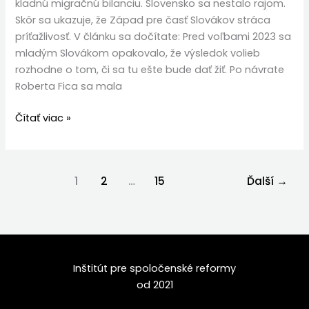
kladnú migračnú bilanciu. Slovensko sa nestalo rajom.
Skôr sa ukazuje, že Západ pre časť Slovákov stráca
príťažlivosť. V článku sa dočítate: Pred voľbami 2023 sa
mladým Slovákom opakovalo, že výsledok volieb
rozhodne o tom, či sa tu ešte bude dať žiť. Po návrate
Roberta Fica sa mala
Čítať viac »
1
2
…
15
Ďalší
→
Inštitút pre spoločenské reformy
od 2021