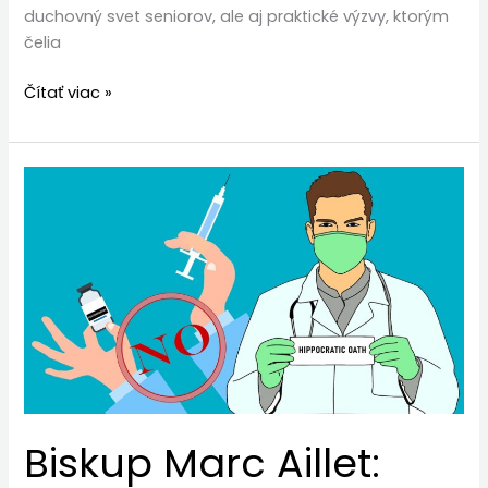
duchovný svet seniorov, ale aj praktické výzvy, ktorým
čelia
Čítať viac »
Biskup
Marc
Aillet:
Eutanázia
je
podvod
a
hrozba
pre
najzraniteľnejších
Biskup Marc Aillet: