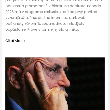
progresívno-liberálny pohľad predáva ako prirodzená
občianska gramotnosť. V článku sa dočítate: Pohoda
2026 má v programe diskusie, ktoré na prvý pohľad
vyzerajú užitočne: deti na internete, dark web,
občiansky zákonník, sebahodnota mladých,
odpúšťanie. Práve v tom je jej sila aj riziko.
Čítať viac »
Prečo
ideme
na
Matru?