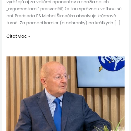
vyrážajú aj za voličmi oponentov a snažia sa ich
„argumentami” presvedčiť, že tou správnou voľbou sú
oni. Predseda PS Michal Šimečka absolvuje krčmové
turné. Za pomoci kamier (a ochranky) na krátkych […]
Čítať viac »
Peter
Mach:
Seniori
nie
sú
záťažou,
ale
darom
viery
a
životnej