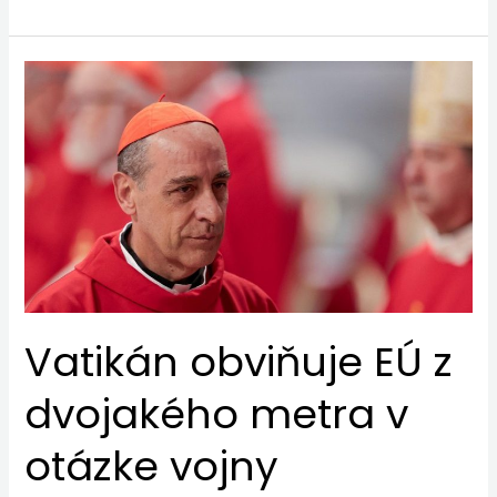
Vatikán
obviňuje
EÚ
z
dvojakého
metra
v
otázke
vojny
Vatikán obviňuje EÚ z
dvojakého metra v
otázke vojny