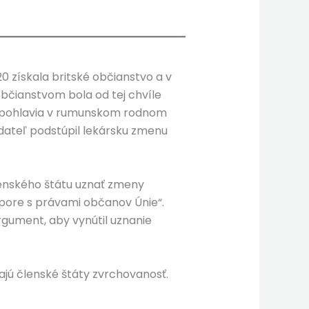
0 získala britské občianstvo a v
občianstvom bola od tej chvíle
u pohlavia v rumunskom rodnom
adateľ podstúpil lekársku zmenu
lenského štátu uznať zmeny
zpore s právami občanov Únie“.
rgument, aby vynútil uznanie
majú členské štáty zvrchovanosť.