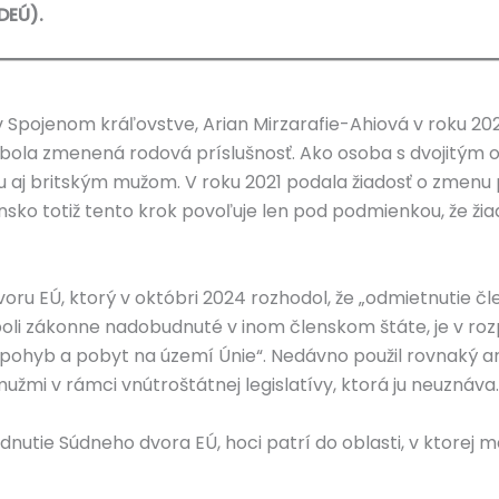
DEÚ).
v Spojenom kráľovstve, Arian Mirzarafie-Ahiová v roku 202
ej bola zmenená rodová príslušnosť. Ako osoba s dvojitým 
u aj britským mužom. V roku 2021 podala žiadosť o zmen
unsko totiž tento krok povoľuje len pod podmienkou, že ži
ru EÚ, ktorý v októbri 2024 rozhodol, že „odmietnutie č
boli zákonne nadobudnuté v inom členskom štáte, je v ro
 pohyb a pobyt na území Únie“. Nedávno použil rovnaký a
mi v rámci vnútroštátnej legislatívy, ktorá ju neuznáva.
odnutie Súdneho dvora EÚ, hoci patrí do oblasti, v ktorej 