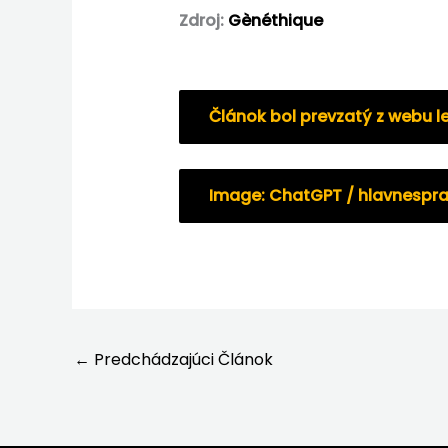
Zdroj:
Gènéthique
Článok bol prevzatý z webu l
Image: ChatGPT / hlavnespra
←
Predchádzajúci Článok