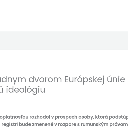
dnym dvorom Európskej únie
ú ideológiu
voplatnosťou rozhodol v prospech osoby, ktorá podstúp
nom registri bude zmenené v rozpore s rumunským právo