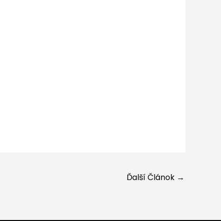
Ďalší Článok
→