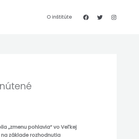
O inštitúte
 nútené
ila „zmenu pohlavia“ vo Veľkej
m na základe rozhodnutia