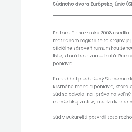
Súdneho dvora Európskej únie (S
Po tom, čo sa v roku 2008 usadila 
matričnom registri tejto krajiny j
oficiálne zároveň rumunskou ženo
liste, ktorá bola zamietnutá: Rum
pohlavia.
Prípad bol predložený Súdnemu dvo
krstného mena a pohlavia, ktoré 
Súd sa odvolal na „právo na voľný
manželskej zmluvy medzi dvoma muž
Súd v Bukurešti potvrdil toto rozh