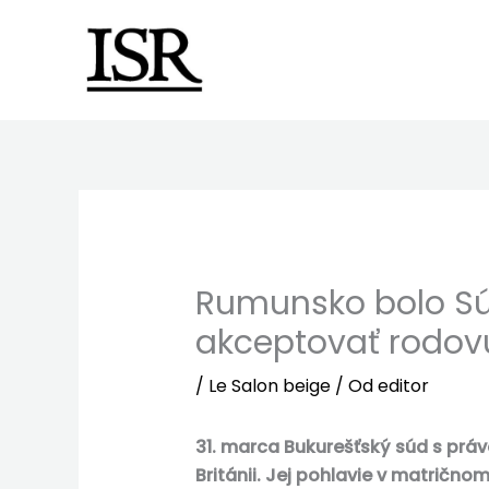
Preskočiť
na
obsah
Rumunsko bolo Sú
akceptovať rodov
/
Le Salon beige
/ Od
editor
31. marca Bukurešťský súd s prá
Británii. Jej pohlavie v matrič