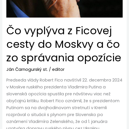
a
čo
zo
Čo vyplýva z Ficovej
správania
opozície
cesty do Moskvy a čo
zo správania opozície
Ján Čarnogurský st.
/
editor
Predseda vlády Robert Fico navštívil 22. decembra 2024
v Moskve ruského prezidenta Vladimira Putina a
slovenská opozícia spustila pre návštevu viac než
obyčajnú kritiku. Robert Fico oznámil, že s prezidentom
Putinom sa na dvojhodinovom stretnutí v Kremli
rozprával o situácii s plynom pre Slovensko po
oznámení Vladimíra Zelenského, že od 1. januára
uzatvára dopravu ruského plynu cez Ukrajinu,