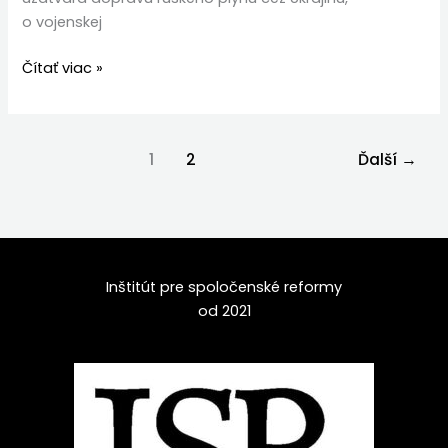
o vojenskej
Čítať viac »
1
2
Ďalší
→
Inštitút pre spoločenské reformy
od 2021