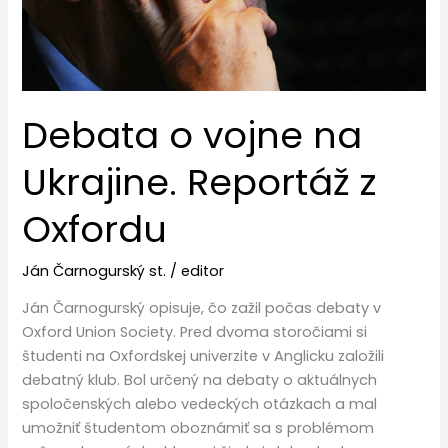
z
Oxfordu
Debata o vojne na
Ukrajine. Reportáž z
Oxfordu
Ján Čarnogurský st.
/
editor
Ján Čarnogurský opisuje, čo zažil počas debaty v
Oxford Union Society. Pred dvoma storočiami si
študenti na Oxfordskej univerzite v Anglicku založili
debatný klub. Bol určený na debaty o aktuálnych
spoločenských alebo vedeckých otázkach a mal
umožniť študentom oboznámiť sa s problémom