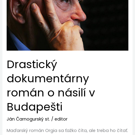
román
o
násilí
v
Budapešti
Drastický
dokumentárny
román o násilí v
Budapešti
Ján Čarnogurský st.
/
editor
Maďarský román Orgia sa ťažko číta, ale treba ho čítať.