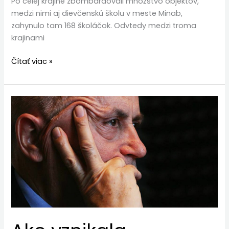
Po celej krajine zbombardovali množstvo objektov,
medzi nimi aj dievčenskú školu v meste Minab,
zahynulo tam 168 školáčok. Odvtedy medzi troma
krajinami
Čítať viac »
Ako
vznikala
Základná
zmluva
Slovenskej
republiky
s
Vatikánom