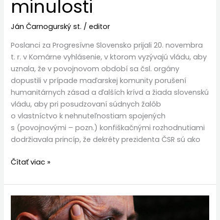
minulosti
Ján Čarnogurský st.
/
editor
Poslanci za Progresívne Slovensko prijali 20. novembra
t. r. v Komárne vyhlásenie, v ktorom vyzývajú vládu, aby
uznala, že v povojnovom období sa čsl. orgány
dopustili v prípade maďarskej komunity porušení
humanitárnych zásad a ďalších krívd a žiada slovenskú
vládu, aby pri posudzovaní súdnych žalôb
o vlastníctvo k nehnuteľnostiam spojených
s (povojnovými – pozn.) konfiškačnými rozhodnutiami
dodržiavala princíp, že dekréty prezidenta ČSR sú ako
Čítať viac »
Drastický
dokumentárny