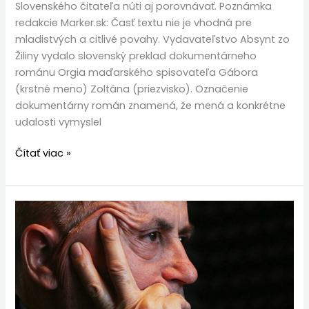
Slovenského čitateľa núti aj porovnávať. Poznámka
redakcie Marker.sk: Časť textu nie je vhodná pre
mladistvých a citlivé povahy. Vydavateľstvo Absynt zo
Žiliny vydalo slovenský preklad dokumentárneho
románu Orgia maďarského spisovateľa Gábora
(krstné meno) Zoltána (priezvisko). Označenie
dokumentárny román znamená, že mená a konkrétne
udalosti vymyslel
Čítať viac »
Čo
vyplýva
z
Ficovej
cesty
do
Moskvy