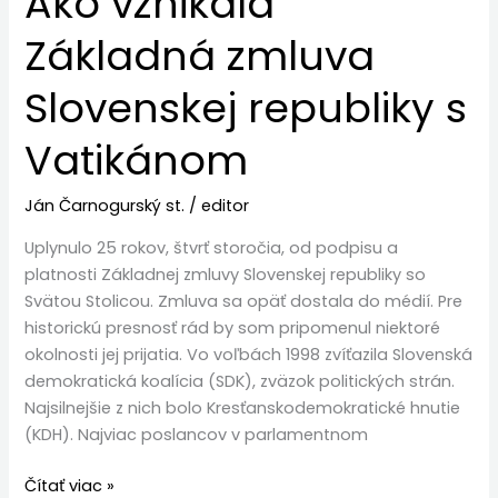
Ako vznikala
Základná zmluva
Slovenskej republiky s
Vatikánom
Ján Čarnogurský st.
/
editor
Uplynulo 25 rokov, štvrť storočia, od podpisu a
platnosti Základnej zmluvy Slovenskej republiky so
Svätou Stolicou. Zmluva sa opäť dostala do médií. Pre
historickú presnosť rád by som pripomenul niektoré
okolnosti jej prijatia. Vo voľbách 1998 zvíťazila Slovenská
demokratická koalícia (SDK), zväzok politických strán.
Najsilnejšie z nich bolo Kresťanskodemokratické hnutie
(KDH). Najviac poslancov v parlamentnom
Čítať viac »