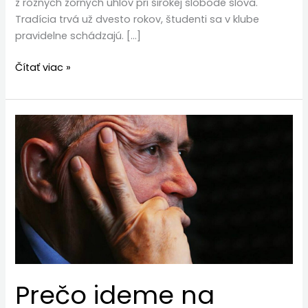
z rôznych zorných uhlov pri širokej slobode slova.
Tradícia trvá už dvesto rokov, študenti sa v klube
pravidelne schádzajú. […]
Čítať viac »
Prečo
ideme
na
Matru?
Prečo ideme na