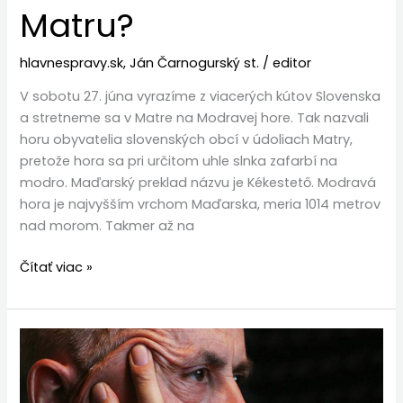
Matru?
hlavnespravy.sk
,
Ján Čarnogurský st.
/
editor
V sobotu 27. júna vyrazíme z viacerých kútov Slovenska
a stretneme sa v Matre na Modravej hore. Tak nazvali
horu obyvatelia slovenských obcí v údoliach Matry,
pretože hora sa pri určitom uhle slnka zafarbí na
modro. Maďarský preklad názvu je Kékestető. Modravá
hora je najvyšším vrchom Maďarska, meria 1014 metrov
nad morom. Takmer až na
Čítať viac »
Vrcholná
rasová
vojna