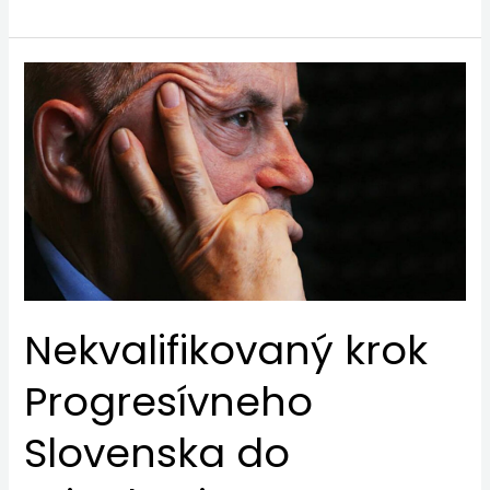
Nekvalifikovaný
krok
Progresívneho
Slovenska
do
minulosti
Nekvalifikovaný krok
Progresívneho
Slovenska do