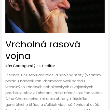
Vrcholná rasová
vojna
Ján Čarnogurský st.
/
editor
V sobotu 28. februára Izrael a Spojené štáty (v takom
poradí) napadli Irán. Zbombardovali poradu
vrcholných iránskych náboženských a vojenských
predstaviteľov v Teheráne, zabili náboženského vodcu
Alího Chameneího, ministra obrany, náčelníka
generálneho štábu a ďalších viac než štyridsať osôb.