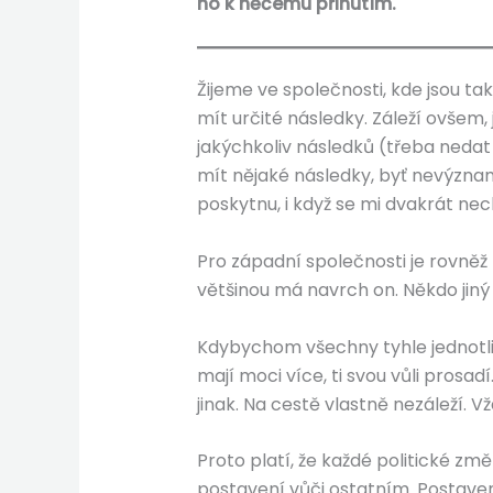
ho k něčemu přinutím.
Žijeme ve společnosti, kde jsou t
mít určité následky. Záleží ovšem,
jakýchkoliv následků (třeba neda
mít nějaké následky, byť nevýznam
poskytnu, i když se mi dvakrát nec
Pro západní společnosti je rovněž 
většinou má navrch on. Někdo jiný
Kdybychom všechny tyhle jednotlivé
mají moci více, ti svou vůli prosa
jinak. Na cestě vlastně nezáleží. Vž
Proto platí, že každé politické zm
postavení vůči ostatním. Postavení 