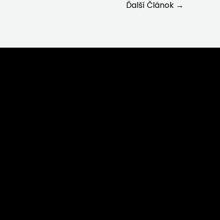
Ďalší Článok
→