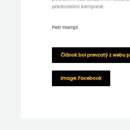
předvolební kampaně.
Petr Hampl
Článok bol prevzatý z webu 
Image: Facebook