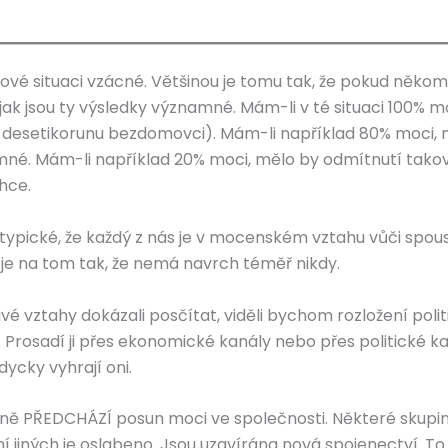
akové situaci vzácné. Většinou je tomu tak, že pokud něk
 jak jsou ty výsledky významné. Mám-li v té situaci 100% 
t desetikorunu bezdomovci). Mám-li například 80% moci, 
né. Mám-li například 20% moci, mělo by odmítnutí takové
hce.
typické, že každý z nás je v mocenském vztahu vůči spoust
 je na tom tak, že nemá navrch téměř nikdy.
 vztahy dokázali posčítat, viděli bychom rozložení politi
dí. Prosadí ji přes ekonomické kanály nebo přes politické
dycky vyhrají oni.
ěně PŘEDCHÁZÍ posun moci ve společnosti. Některé skupiny a
jiných je oslabeno. Jsou uzavírána nová spojenectví. To je