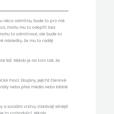
omu něco odmítnu, bude to pro mě
moci, mohu mu to odepřít bez
mohu to odmítnout, ale bude to
 následky, že mu to raději
ě lidí. Někdo je na tom tak, že
cké moci. Skupiny, jejichž členové
 kanály nebo přes média nebo klidně
 sociální vrstvy získávají silnější
 to rozhodující. Nikoliv