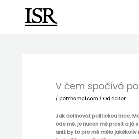
Preskočiť
na
obsah
V čem spočívá po
/
petrhampl.com
/ Od
editor
Jak definovat politickou moc. Mo
ode mě, je nucen mě prosit a já
aniž by to pro mě mělo jakékoli