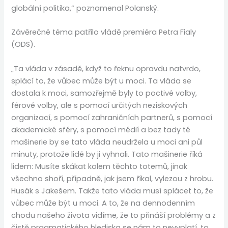
globální politika,“ poznamenal Polanský.
Závěrečné téma patřilo vládě premiéra Petra Fialy
(ODS).
„Ta vláda v zásadě, když to řeknu opravdu natvrdo,
splácí to, že vůbec může být u moci. Ta vláda se
dostala k moci, samozřejmě byly to poctivé volby,
férové volby, ale s pomocí určitých neziskových
organizací, s pomocí zahraničních partnerů, s pomocí
akademické sféry, s pomocí médií a bez tady té
mašinerie by se tato vláda neudržela u moci ani půl
minuty, protože lidé by ji vyhnali. Tato mašinerie říká
lidem: Musíte skákat kolem těchto totemů, jinak
všechno shoří, případně, jak jsem říkal, vylezou z hrobu.
Husák s Jakešem. Takže tato vláda musí splácet to, že
vůbec může být u moci. A to, že na dennodenním
chodu našeho života vidíme, že to přináší problémy a z
čistě pragmatického hlediska se nám to nevyplatí, to