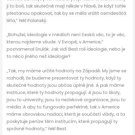
ji to bolí, tak skutečně mají někde v hlavě, že když tohle
přestanou opakovat, tak by se měla vrátit osmdesátá
léta,“ řekl Polanský.
„Bohužel, ideologie v médiích není česká věc, to je věc,
kterou najdeme všude. V Evropě, v Americe,“
poznamenal Drulák. Jak vidí Best roli ideologie, nebo je
to něco jiného než ideologie?
„Tak, my máme určité hodnoty na Západě. My jsme se
rozhodli, že budeme prezentovat ty hodnoty, když ty
skutečné hodnoty jsou občas úplně jiné. A pak máme
instituce, které ty hodnoty propagují. A jsou to školy,
jsou to univerzity, jsou to neziskové organizace, jsou to
média. A aby to fungovalo perfektně, tak v Americe
máme obrovskou nadaci, která je součástí vlády, a ta
poskytuje peníze těm institucím, které propagují ty
správné hodnoty,“ řekl Best.