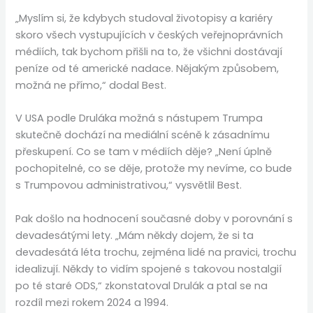
„Myslím si, že kdybych studoval životopisy a kariéry
skoro všech vystupujících v českých veřejnoprávních
médiích, tak bychom přišli na to, že všichni dostávají
peníze od té americké nadace. Nějakým způsobem,
možná ne přímo,“ dodal Best.
V USA podle Druláka možná s nástupem Trumpa
skutečně dochází na mediální scéně k zásadnímu
přeskupení. Co se tam v médiích děje? „Není úplně
pochopitelné, co se děje, protože my nevíme, co bude
s Trumpovou administrativou,“ vysvětlil Best.
Pak došlo na hodnocení současné doby v porovnání s
devadesátými lety. „Mám někdy dojem, že si ta
devadesátá léta trochu, zejména lidé na pravici, trochu
idealizují. Někdy to vidím spojené s takovou nostalgií
po té staré ODS,“ zkonstatoval Drulák a ptal se na
rozdíl mezi rokem 2024 a 1994.