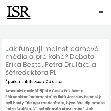
Preskočiť
na
obsah
Jak fungují mainstreamová
média a pro koho? Debata
Erika Besta, Petra Druláka a
šéfredaktora PL
/
parlamentnilisty.cz
/ Od
editor
Americký novinář žijící v Česku Erik Best a
šéfredaktor Parlamentních listů Jaroslav Polanský
byli hosty Trialogu moderátora, bývalého diplomata
Petra Druláka. Díl byl věnován stavu médií. Jak