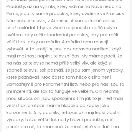
Produkty, až na výjimky, který vidíme na Nově nebo na
Primě, jsou ty samé produkty, který uvidíme ve Francii, v
Německu v televizi, v Americe. A samozřejmě oni se
snaží ovládat trhy ve všech regionech napříč celým
světem, aby měli standardní produkty, aby pak měli
větší tlak, páky na média. A média tomu musejí
vyhovět. A to umějí. A jsou pak opravdu nadšení, když
mají možnost naplnit televizní čas. My máme pocit, že
na nás ta televize nemá příliš velký vliv, ale když si
zapneš televizi, tak poznáš, že jsou tam jenom výrobky,
které poznáváš. Moc často tam něco cizího není.
Samozřejmě pro Parlamentní listy nebo pro nás jsou to
jiní inzerenti, ale tak to funguje ve velkém. Oni nechtějí
jinou situaci, oni jsou spokojeni s tím jak to je. Teď mají
větší tlak, protože máme hluboko do kapsy jako
konzumenti. A ty podniky, řetězce už mají lepší vlastní
výrobky, takže větší tlak na ty hlavní produkty, míň
peněz pro ně, to znamená, že musí ještě víc tlačit na