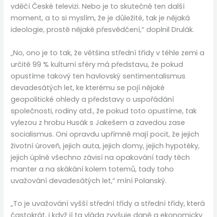
vděčí České televizi. Nebo je to skutečně ten další
moment, a to si myslím, že je důležité, tak je nějaká
ideologie, prostě nějaké přesvědčení,“ doplnil Drulák.
„No, ono je to tak, že většina střední třídy v téhle zemi a
určitě 99 % kulturní sféry má představu, že pokud
opustíme takový ten havlovský sentimentalismus
devadesátých let, ke kterému se pojí nějaké
geopolitické ohledy a představy o uspořádání
společnosti, rodiny atd., že pokud toto opustíme, tak
vylezou z hrobu Husák s Jakešem a zavedou zase
socialismus. Oni opravdu upřímně mají pocit, že jejich
životní úroveň, jejich auta, jejich domy, jejich hypotéky,
jejich úplně všechno závisí na opakování tady těch
manter a na skákání kolem totemů, tady toho
uvažování devadesátých let,“ míní Polanský.
„To je uvažování vyšší střední třídy a střední třídy, která
častokrát, i když jí ta vláda zvyšuje daně a ekonomicky