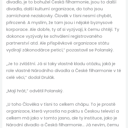
divadlo, je to bohužel Česká filharmonie, jsou to další
divadla, další kulturní organizace, do toho jsou
zamíchané neziskovky. Člověk v tísni nesmí chybět,
přirozeně. A myslím, že tam jsou i nějaké byznysové
korporace. Ale dobře, ty ať si vyzývají, k čemu chtějí. Ty
dokonce vyzývaly ke schválení registrovaného
partnerství atd. Ale příspěvkové organizace státu
vydírají zákonodárce peticí,“ pozastavil se Polanský.
„Je to zvláštní. Já si taky vlastně kladu otázku, jaká je
role vlastně Národního divadla a České filharmonie v té
celé věci,“ dodal Drulák.
„Mají hrát,“ odvětil Polanský.
„U toho Člověka v tísni to celkem chápu. To je prostě
organizace, která vyrostla na paktu s Českou televizí a
celkem má jako v tomto jasno, ale ty instituce, jako je
Národní divadlo a Česká filharmonie… Já nevím, čemu