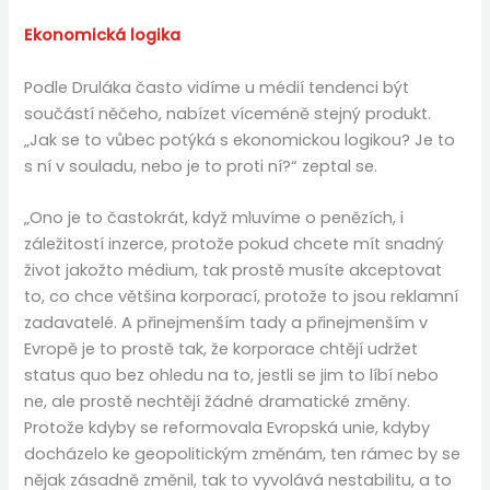
Ekonomická logika
Podle Druláka často vidíme u médií tendenci být
součástí něčeho, nabízet víceméně stejný produkt.
„Jak se to vůbec potýká s ekonomickou logikou? Je to
s ní v souladu, nebo je to proti ní?“ zeptal se.
„Ono je to častokrát, když mluvíme o penězích, i
záležitostí inzerce, protože pokud chcete mít snadný
život jakožto médium, tak prostě musíte akceptovat
to, co chce většina korporací, protože to jsou reklamní
zadavatelé. A přinejmenším tady a přinejmenším v
Evropě je to prostě tak, že korporace chtějí udržet
status quo bez ohledu na to, jestli se jim to líbí nebo
ne, ale prostě nechtějí žádné dramatické změny.
Protože kdyby se reformovala Evropská unie, kdyby
docházelo ke geopolitickým změnám, ten rámec by se
nějak zásadně změnil, tak to vyvolává nestabilitu, a to