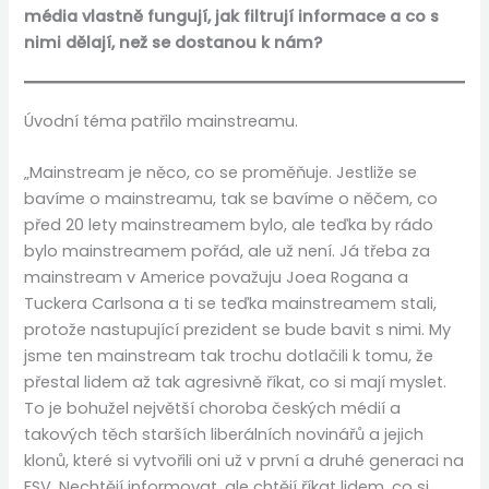
média vlastně fungují, jak filtrují informace a co s
nimi dělají, než se dostanou k nám?
Úvodní téma patřilo mainstreamu.
„Mainstream je něco, co se proměňuje. Jestliže se
bavíme o mainstreamu, tak se bavíme o něčem, co
před 20 lety mainstreamem bylo, ale teďka by rádo
bylo mainstreamem pořád, ale už není. Já třeba za
mainstream v Americe považuju Joea Rogana a
Tuckera Carlsona a ti se teďka mainstreamem stali,
protože nastupující prezident se bude bavit s nimi. My
jsme ten mainstream tak trochu dotlačili k tomu, že
přestal lidem až tak agresivně říkat, co si mají myslet.
To je bohužel největší choroba českých médií a
takových těch starších liberálních novinářů a jejich
klonů, které si vytvořili oni už v první a druhé generaci na
FSV. Nechtějí informovat, ale chtějí říkat lidem, co si