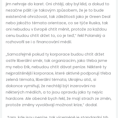
jim nehraje do karet. Oni chtějí, aby byl klid, a dokud to
nezačne pálit i je takovým způsobem, že je to bude
existenčně ohrožovat, tak záležitosti jako je Green Deal
nebo jakožto témata orientace, co se týče Ruska, tak
oni nebudou v Evropě chtít měnit, protože za každou
cenu budou chtít držet to, co je teď,“ řekl Polanský a
rozhovořil se i o financování médií.
„Samozřejmě pokud ty korporace budou chtít držet
ostře liberální směr, tak organizacím, jako třeba jsme
my nebo Erik, nebudou chtít dávat peníze. Některé ty
nejpraštěnější korporace, které aktivně podporují třeba
zelená témata, liberální témata, Ukrajinu atd., si
dokonce vymiňují, že nechtějí být inzerováni na
některých médiích, a to jsou opravdu jako ty nejvíc
hardcore. Ale obecně bych řekl, že mají strach ze změn,
protože změny vyvolávají možnost krize,“ dodal.
„Tam, kde jsou peníze, tak víceméně je standardní trh.