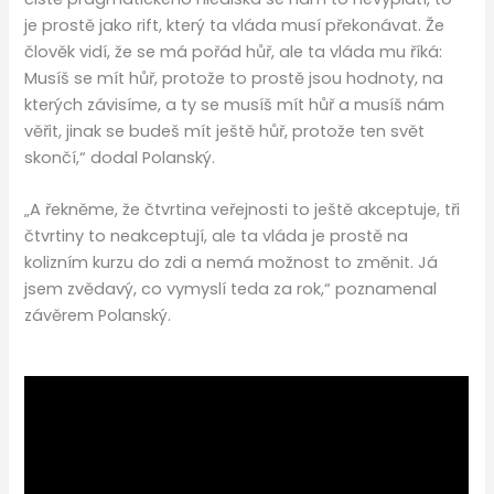
je prostě jako rift, který ta vláda musí překonávat. Že
člověk vidí, že se má pořád hůř, ale ta vláda mu říká:
Musíš se mít hůř, protože to prostě jsou hodnoty, na
kterých závisíme, a ty se musíš mít hůř a musíš nám
věřit, jinak se budeš mít ještě hůř, protože ten svět
skončí,“ dodal Polanský.
„A řekněme, že čtvrtina veřejnosti to ještě akceptuje, tři
čtvrtiny to neakceptují, ale ta vláda je prostě na
kolizním kurzu do zdi a nemá možnost to změnit. Já
jsem zvědavý, co vymyslí teda za rok,“ poznamenal
závěrem Polanský.