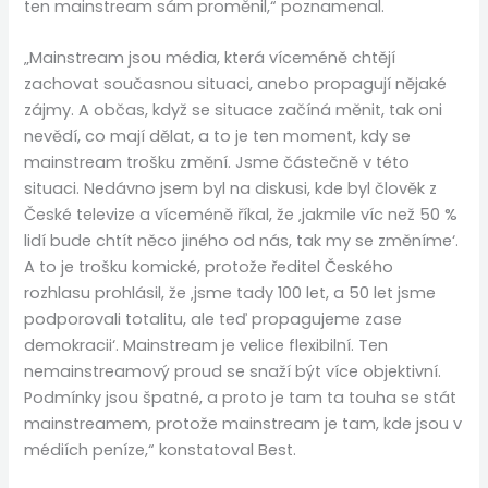
ten mainstream sám proměnil,“ poznamenal.
„Mainstream jsou média, která víceméně chtějí
zachovat současnou situaci, anebo propagují nějaké
zájmy. A občas, když se situace začíná měnit, tak oni
nevědí, co mají dělat, a to je ten moment, kdy se
mainstream trošku změní. Jsme částečně v této
situaci. Nedávno jsem byl na diskusi, kde byl člověk z
České televize a víceméně říkal, že ‚jakmile víc než 50 %
lidí bude chtít něco jiného od nás, tak my se změníme‘.
A to je trošku komické, protože ředitel Českého
rozhlasu prohlásil, že ‚jsme tady 100 let, a 50 let jsme
podporovali totalitu, ale teď propagujeme zase
demokracii‘. Mainstream je velice flexibilní. Ten
nemainstreamový proud se snaží být více objektivní.
Podmínky jsou špatné, a proto je tam ta touha se stát
mainstreamem, protože mainstream je tam, kde jsou v
médiích peníze,“ konstatoval Best.