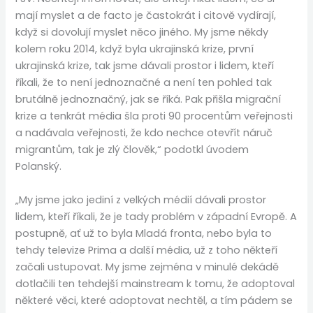
mají myslet a de facto je častokrát i citově vydírají,
když si dovolují myslet něco jiného. My jsme někdy
kolem roku 2014, když byla ukrajinská krize, první
ukrajinská krize, tak jsme dávali prostor i lidem, kteří
říkali, že to není jednoznačné a není ten pohled tak
brutálně jednoznačný, jak se říká. Pak přišla migrační
krize a tenkrát média šla proti 90 procentům veřejnosti
a nadávala veřejnosti, že kdo nechce otevřít náruč
migrantům, tak je zlý člověk,“ podotkl úvodem
Polanský.
„My jsme jako jediní z velkých médií dávali prostor
lidem, kteří říkali, že je tady problém v západní Evropě. A
postupně, ať už to byla Mladá fronta, nebo byla to
tehdy televize Prima a další média, už z toho někteří
začali ustupovat. My jsme zejména v minulé dekádě
dotlačili ten tehdejší mainstream k tomu, že adoptoval
některé věci, které adoptovat nechtěl, a tím pádem se