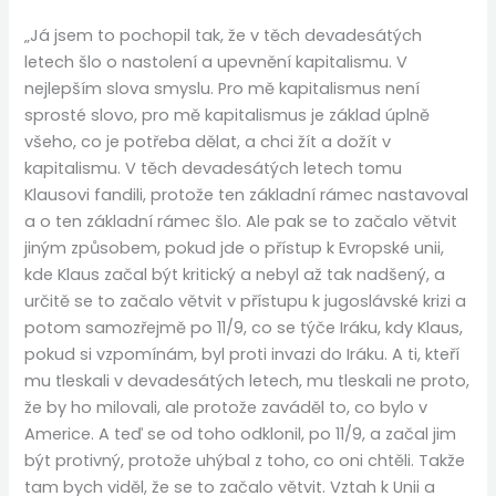
„Já jsem to pochopil tak, že v těch devadesátých
letech šlo o nastolení a upevnění kapitalismu. V
nejlepším slova smyslu. Pro mě kapitalismus není
sprosté slovo, pro mě kapitalismus je základ úplně
všeho, co je potřeba dělat, a chci žít a dožít v
kapitalismu. V těch devadesátých letech tomu
Klausovi fandili, protože ten základní rámec nastavoval
a o ten základní rámec šlo. Ale pak se to začalo větvit
jiným způsobem, pokud jde o přístup k Evropské unii,
kde Klaus začal být kritický a nebyl až tak nadšený, a
určitě se to začalo větvit v přístupu k jugoslávské krizi a
potom samozřejmě po 11/9, co se týče Iráku, kdy Klaus,
pokud si vzpomínám, byl proti invazi do Iráku. A ti, kteří
mu tleskali v devadesátých letech, mu tleskali ne proto,
že by ho milovali, ale protože zaváděl to, co bylo v
Americe. A teď se od toho odklonil, po 11/9, a začal jim
být protivný, protože uhýbal z toho, co oni chtěli. Takže
tam bych viděl, že se to začalo větvit. Vztah k Unii a