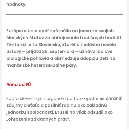
hodnoty.
Európska únia opäť zaútočila na jeden zo svojich
členských štátov za obhajovanie tradičných hodnôt.
Tentoraz je to Slovensko, ktorého nedávna novela
ústavy – prijatá 26. septembra – uznáva iba dve
biologické pohlavia a obmedzuje adopciu detí na
manželské heterosexuálne páry.
Rana od EÚ
Podľa slovenských orgánov má toto opatrenie
chrániť
záujmy dieťaťa a posilniť rodinu ako základnú
jednotku spoločnosti. Brusel ho však odsúdil ako
„ohrozenie základných práv“.