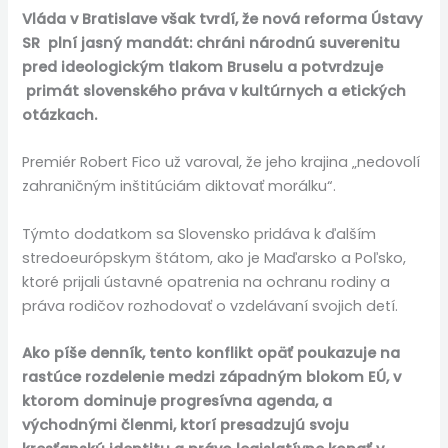
Vláda v Bratislave však tvrdí, že nová reforma Ústavy
SR plní jasný mandát: chráni národnú suverenitu
pred ideologickým tlakom Bruselu a potvrdzuje
primát slovenského práva v kultúrnych a etických
otázkach.
Premiér Robert Fico už varoval, že jeho krajina „nedovolí
zahraničným inštitúciám diktovať morálku“.
Týmto dodatkom sa Slovensko pridáva k ďalším
stredoeurópskym štátom, ako je Maďarsko a Poľsko,
ktoré prijali ústavné opatrenia na ochranu rodiny a
práva rodičov rozhodovať o vzdelávaní svojich detí.
Ako píše denník, tento konflikt opäť poukazuje na
rastúce rozdelenie medzi západným blokom EÚ, v
ktorom dominuje progresívna agenda, a
východnými členmi, ktorí presadzujú svoju