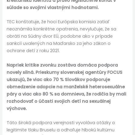
kresťanskú identitu a právo legislatívne konať v
súlade so svojimi vlastnými hodnotami.
TEC konštatuje, že hoci Európska komisia zatiaľ
neoznámila konkrétne opatrenia, nevylučuje, že sa
obráti na Súdny dvor EÚ, podobne ako v prípade
sankcií uvalených na Maďarsko za jeho zákon o
ochrane detí z roku 2021.
Napriek kritike zvonku zostáva domáca podpora
novely silná. Prieskumy slovenskej agentúry FOCUS
ukazujú, že viac ako 70 % Slovákov podporuje
obmedzenie adopcie na manželské heterosexuálne
páry a viac ako 80 % sa domnieva, že rodičia by mali
rozhodovať o účasti svojich detí na sexuálnej
výchove.
Táto široká podpora verejnosti vyvoláva otázky o
legitimite tlaku Bruselu a odhaľuje hlbokú kultúrnu