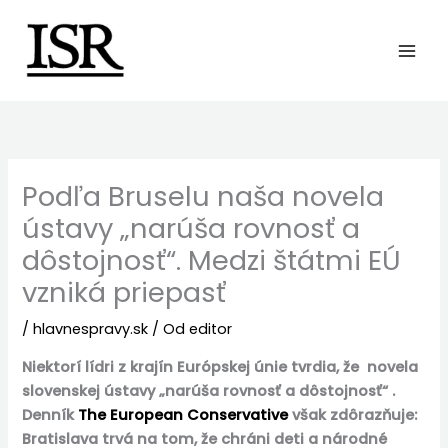
Preskočiť
na
obsah
Podľa Bruselu naša novela
ústavy „narúša rovnosť a
dôstojnosť“. Medzi štátmi EÚ
vzniká priepasť
/
hlavnespravy.sk
/ Od
editor
Niektorí lídri z krajín Európskej únie tvrdia, že novela
slovenskej ústavy „narúša rovnosť a dôstojnosť“ .
Denník
The European Conservative
však zdôrazňuje:
Bratislava trvá na tom, že chráni deti a národné