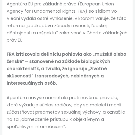
Agentúra EÚ pre základné práva (European Union
Agency for Fundamental Rights, FRA) so sídlom vo
Viedni vydala ostré vyhlásenie, v ktorom varuje, že táto
reforma „podkopáva zásady rovnosti, ľudskej
dôstojnosti a rešpektu“ zakotvené v Charte základných
práv EÚ.
FRA kritizovala definíciu pohlavia ako „mužské alebo
ženské“ – stanovené na základe biologických
charakteristík, a tvrdila, že ignoruje „životné
skúsenosti“ transrodových, nebinárnych a
intersexuálnych osôb.
Agentúra navyše namietala proti novému pravidlu,
ktoré vyžaduje súhlas rodičov, aby sa maloletí mohli
zúčastňovať predmetov sexuálnej výchovy, a označila
ho za „obmedzenie prístupu k objektívnym a
spoľahlivým informáciám“.