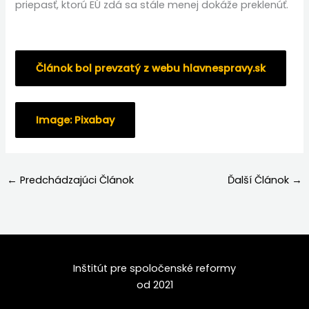
priepasť, ktorú EÚ zdá sa stále menej dokáže preklenúť.
Článok bol prevzatý z webu hlavnespravy.sk
Image: Pixabay
←
Predchádzajúci Článok
Ďalší Článok
→
Inštitút pre spoločenské reformy
od 2021