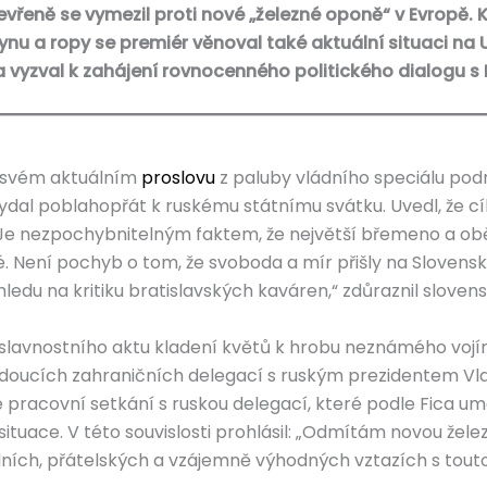
vřeně se vymezil proti nové „železné oponě“ v Evropě.
u a ropy se premiér věnoval také aktuální situaci na U
 vyzval k zahájení rovnocenného politického dialogu s
e svém aktuálním
proslovu
z paluby vládního speciálu pod
ydal poblahopřát k ruskému státnímu svátku. Uvedl, že c
„Je nezpochybnitelným faktem, že největší břemeno a ob
 Není pochyb o tom, že svoboda a mír přišly na Slovensk
ledu na kritiku bratislavských kaváren,“ zdůraznil slovensk
slavnostního aktu kladení květů k hrobu neznámého vojí
oucích zahraničních delegací s ruským prezidentem Vla
racovní setkání s ruskou delegací, které podle Fica umo
ituace. V této souvislosti prohlásil: „Odmítám novou žel
ch, přátelských a vzájemně výhodných vztazích s touto