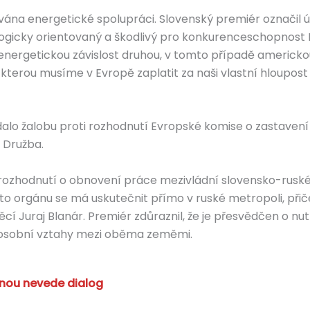
ána energetické spolupráci. Slovenský premiér označil ú
ologicky orientovaný a škodlivý pro konkurenceschopnost 
ergetickou závislost druhou, v tomto případě americkou,
, kterou musíme v Evropě zaplatit za naši vlastní hloupos
dalo žalobu proti rozhodnutí Evropské komise o zastaven
 Družba.
é rozhodnutí o obnovení práce mezivládní slovensko-rus
hoto orgánu se má uskutečnit přímo v ruské metropoli, př
cí Juraj Blanár. Premiér zdůraznil, že je přesvědčen o nu
a osobní vztahy mezi oběma zeměmi.
anou nevede dialog