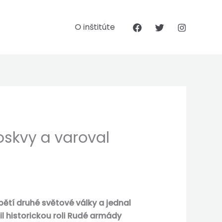
O inštitúte
Moskvy a varoval
bětí druhé světové války a jednal
l historickou roli Rudé armády