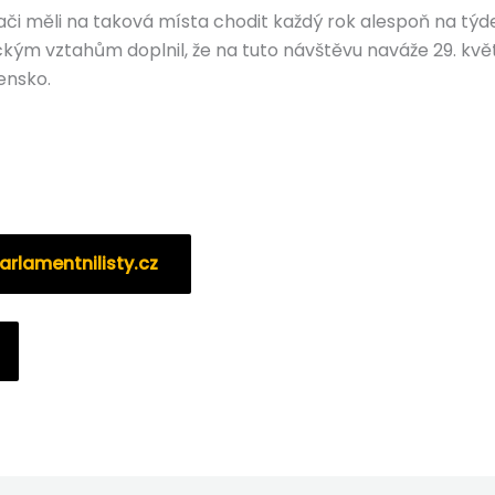
či měli na taková místa chodit každý rok alespoň na týd
eckým vztahům doplnil, že na tuto návštěvu naváže 29. 
ensko.
arlamentnilisty.cz