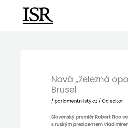
Preskočiť
na
obsah
Nová „železná opon
Brusel
/
parlamentnilisty.cz
/ Od
editor
Slovenský premiér Robert Fico se
s ruským prezidentem Vladimirem 