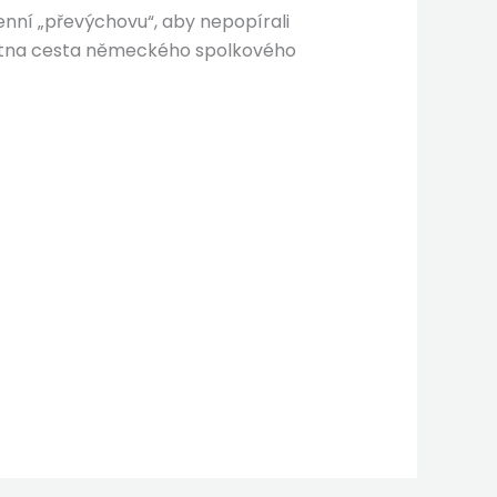
enní „převýchovu“, aby nepopírali
května cesta německého spolkového