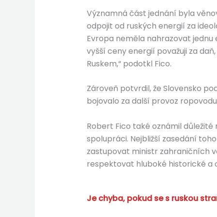
Významná část jednání byla věnov
odpojit od ruských energií za ide
Evropa neměla nahrazovat jednu en
vyšší ceny energií považuji za daň
Ruskem,“ podotkl Fico.
Zároveň potvrdil, že Slovensko po
bojovalo za další provoz ropovodu
Robert Fico také oznámil důležit
spolupráci. Nejbližší zasedání to
zastupovat ministr zahraničních vě
respektovat hluboké historické 
Je chyba, pokud se s ruskou str