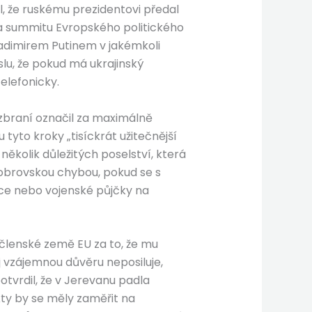
l, že ruskému prezidentovi předal
a summitu Evropského politického
Vladimirem Putinem v jakémkoli
lu, že pokud má ukrajinský
elefonicky.
d zbraní označil za maximálně
 tyto kroky „tisíckrát užitečnější
několik důležitých poselství, která
 obrovskou chybou, pokud se s
kce nebo vojenské půjčky na
 členské země EU za to, že mu
j vzájemnou důvěru neposiluje,
tvrdil, že v Jerevanu padla
ty by se měly zaměřit na