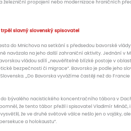
ční a železniční propojení nebo modernizace hraničních p
 trpěl slavný slovenský spisovatel
cesta do Mnichova na setkání s předsedou bavorské vlády 
 navázala na jeho další zahraniční aktivity. Jednání v 
bavorskou vládou sdílí „neuvěřitelně blízké postoje v obl
cké bezpečnosti či migrace“. Bavorsko je podle jeho sl
ovenska. „Do Bavorska vyvážíme častěji než do Francie č
 do bývalého nacistického koncentračního tábora v Dach
řipomněl, že tento tábor přežil i spisovatel Vladimír Mináč
ysvětlil, že ve druhé světové válce nešlo jen o vojáky, al
é persekuce a holokaustu“.