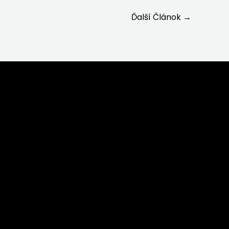
Ďalší Článok
→