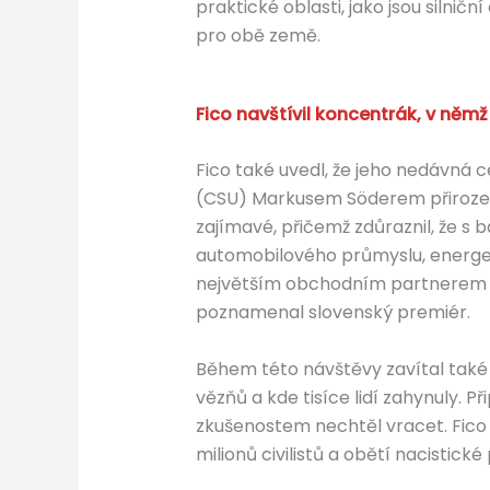
praktické oblasti, jako jsou silni
pro obě země.
Fico navštívil koncentrák, v němž
Fico také uvedl, že jeho nedávná 
(CSU) Markusem Söderem přirozeně
zajímavé, přičemž zdůraznil, že s 
automobilového průmyslu, energeti
největším obchodním partnerem Sl
poznamenal slovenský premiér.
Během této návštěvy zavítal také
vězňů a kde tisíce lidí zahynuly. P
zkušenostem nechtěl vracet. Fico v
milionů civilistů a obětí nacistick