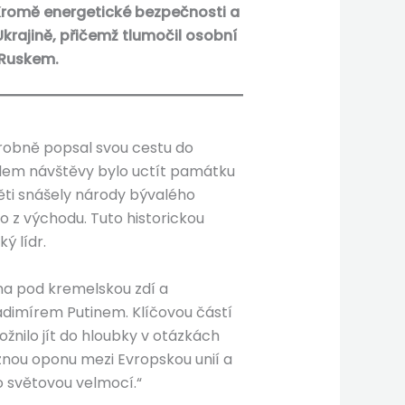
 Kromě energetické bezpečnosti a
krajině, přičemž tlumočil osobní
 Ruskem.
robně popsal svou cestu do
ílem návštěvy bylo uctít památku
ěti snášely národy bývalého
o z východu. Tuto historickou
ý lídr.
na pod kremelskou zdí a
dimírem Putinem. Klíčovou částí
žnilo jít do hloubky v otázkách
eznou oponu mezi Evropskou unií a
 světovou velmocí.“