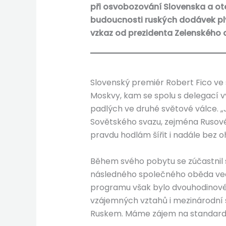
při osvobozování Slovenska a ote
budoucnosti ruských dodávek plyn
vzkaz od prezidenta Zelenského a
Slovenský premiér Robert Fico v
Moskvy, kam se spolu s delegací v
padlých ve druhé světové válce. 
Sovětského svazu, zejména Rusové.
pravdu hodlám šířit i nadále bez oh
Během svého pobytu se zúčastnil 
následného společného oběda ved
programu však bylo dvouhodinové p
vzájemných vztahů i mezinárodní s
Ruskem. Máme zájem na standardní