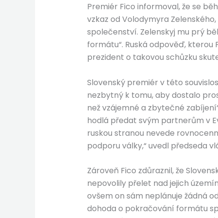
Premiér Fico informoval, že se běh
vzkaz od Volodymyra Zelenského, 
společenství. Zelenskyj mu prý běh
formátu“. Ruská odpověď, kterou F
prezident o takovou schůzku skute
Slovenský premiér v této souvislos
nezbytný k tomu, aby dostalo prosto
než vzájemné a zbytečné zabíjení“. 
hodlá předat svým partnerům v Evr
ruskou stranou nevede rovnocenný 
podporu války,“ uvedl předseda vl
Zároveň Fico zdůraznil, že Sloven
nepovolily přelet nad jejich územ
ovšem on sám neplánuje žádná odve
dohoda o pokračování formátu spo