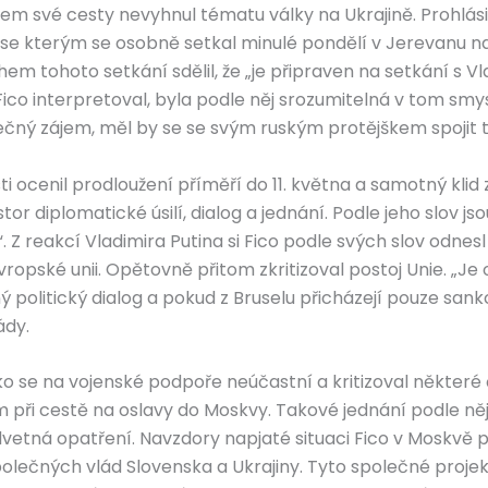
em své cesty nevyhnul tématu války na Ukrajině. Prohlási
se kterým se osobně setkal minulé pondělí v Jerevanu n
em tohoto setkání sdělil, že „je připraven na setkání s 
ico interpretoval, byla podle něj srozumitelná v tom smys
čný zájem, měl by se se svým ruským protějškem spojit t
ti ocenil prodloužení příměří do 11. května a samotný kli
r diplomatické úsilí, dialog a jednání. Podle jeho slov jsou
Z reakcí Vladimira Putina si Fico podle svých slov odnesl 
opské unii. Opětovně přitom zkritizoval postoj Unie. „Je
politický dialog a pokud z Bruselu přicházejí pouze san
ády.
sko se na vojenské podpoře neúčastní a kritizoval některé
ím při cestě na oslavy do Moskvy. Takové jednání podle ně
tná opatření. Navzdory napjaté situaci Fico v Moskvě po
lečných vlád Slovenska a Ukrajiny. Tyto společné projek