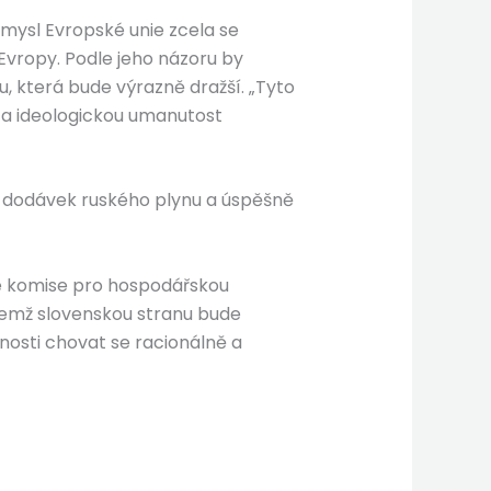
mysl Evropské unie zcela se
Evropy. Podle jeho názoru by
 která bude výrazně dražší. „Tyto
t a ideologickou umanutost
í dodávek ruského plynu a úspěšně
ké komise pro hospodářskou
ičemž slovenskou stranu bude
tnosti chovat se racionálně a