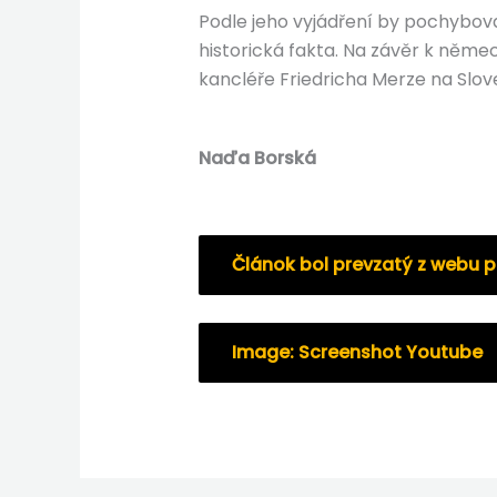
Podle jeho vyjádření by pochybova
historická fakta. Na závěr k něm
kancléře Friedricha Merze na Slov
Naďa Borská
Článok bol prevzatý z webu p
Image: Screenshot Youtube