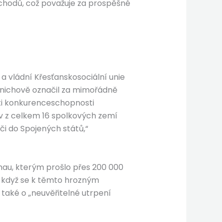
řechodů, což považuje za prospěšné
a vládní Křesťanskosociální unie
Mnichově označil za mimořádně
asti konkurenceschopnosti
ov z celkem 16 spolkových zemí
i do Spojených států,“
au, kterým prošlo přes 200 000
, i když se k těmto hrozným
e také o „neuvěřitelné utrpení