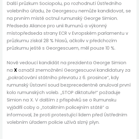
Další průzkum Sociopolu, po rozhodnutí Ústředního
volebního úřadu, že Georgescu nemůže kandidovat, se
na prvním místě octnul rumunský George Simion.
Předseda Aliance pro unii Rumunů a výkonný
místopředseda strany ECR v Evropském parlamentu v
průzkumu získal 28 % hlasů, ačkoliv v předchozím
průzkumu ještě s Georgescuem, měl pouze 10 %.
Nově vedoucí kandidát na prezidenta George Simion
na
X
označil znemožnění Georgescuovi kandidatury za
„pokračování státního převratu z 6. prosince“, kdy
rumunský Ústavní soud bezprecedentně anuloval první
kolo rumunských voleb. „STOP diktatuře!“ požaduje
Simion na X. V dalším z příspěvků se o Rumunsku
vyjádřil coby o „totalitním policejním státě“ a
informoval, že proti protestující lidem před Ústředním
volebním úřadem policie užívá slzný plyn.