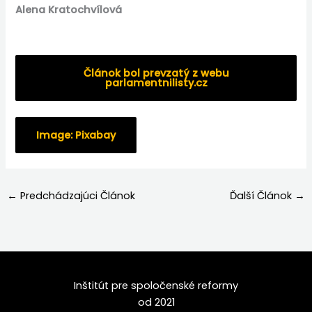
Alena Kratochvílová
Článok bol prevzatý z webu
parlamentnilisty.cz
Image: Pixabay
←
Predchádzajúci Článok
Ďalší Článok
→
Inštitút pre spoločenské reformy
od 2021