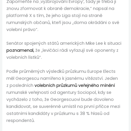
Zapomeňte na ‚vyzbrojování Evropy‘, tady je třeba ji
znovu zformovat k obraně demokracie,“ napsal na
platformě X s tím, že jeho Liga stojí na straně
rumunských občanů, kteří jsou „doma okrádáni o své
volební právo“.
Senátor spojených států amerických Mike Lee k situaci
poznamenal,
že „levičáci rádi vyřazují své oponenty z
volebních lístků“.
Podle průměrných výsledků průzkumu Europe Elects
měl Georgescu namířeno k jasnému vítězství. Jeden
z posledních
volebních průzkumů veřejného mínění
rumunské veřejnosti od agentury Sociopol, kdy se
vycházelo z toho, že Georgescuovi bude dovoleno
kandidovat, se suverénně umístil na první příčce mezi
ostatními kandidáty v průzkumu s 38 % hlasů od
respondentů.