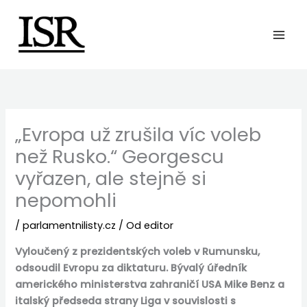
Preskočiť
na
obsah
„Evropa už zrušila víc voleb
než Rusko.“ Georgescu
vyřazen, ale stejně si
nepomohli
/
parlamentnilisty.cz
/ Od
editor
Vyloučený z prezidentských voleb v Rumunsku,
odsoudil Evropu za diktaturu. Bývalý úředník
amerického ministerstva zahraničí USA Mike Benz a
italský předseda strany Liga v souvislosti s