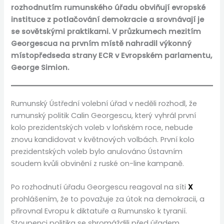
rozhodnutím rumunského úřadu obviňují evropské
instituce z potlačování demokracie a srovnávají je
se sovětskými praktikami. V průzkumech mezitím
Georgescua na prvním místě nahradil výkonný
místopředseda strany ECR v Evropském parlamentu,
George Simion.
Rumunský Ústřední volební úřad v neděli rozhodl, že
rumunský politik Calin Georgescu, který vyhrál první
kolo prezidentských voleb v loňském roce, nebude
znovu kandidovat v květnových volbách. První kolo
prezidentských voleb bylo anulováno Ústavním
soudem kvůli obvinění z ruské on-line kampaně.
Po rozhodnutí úřadu Georgescu reagoval na síti
X
prohlášením, že to považuje za útok na demokracii, a
přirovnal Evropu k diktatuře a Rumunsko k tyranií.
Stoupenci politika se shromáždili před úřadem