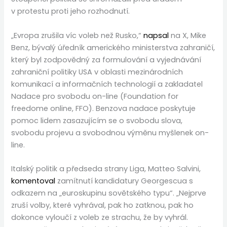
v protestu proti jeho rozhodnutí.
„Evropa zrušila víc voleb než Rusko,“
napsal
na X, Mike
Benz, bývalý úředník amerického ministerstva zahraničí,
který byl zodpovědný za formulování a vyjednávání
zahraniční politiky USA v oblasti mezinárodních
komunikací a informačních technologií a zakladatel
Nadace pro svobodu on-line (Foundation for
freedome online, FFO). Benzova nadace poskytuje
pomoc lidem zasazujícím se o svobodu slova,
svobodu projevu a svobodnou výměnu myšlenek on-
line.
Italský politik a předseda strany Liga, Matteo Salvini,
komentoval
zamítnutí kandidatury Georgescua s
odkazem na „euroskupinu sovětského typu“. „Nejprve
zruší volby, které vyhrával, pak ho zatknou, pak ho
dokonce vyloučí z voleb ze strachu, že by vyhrál.