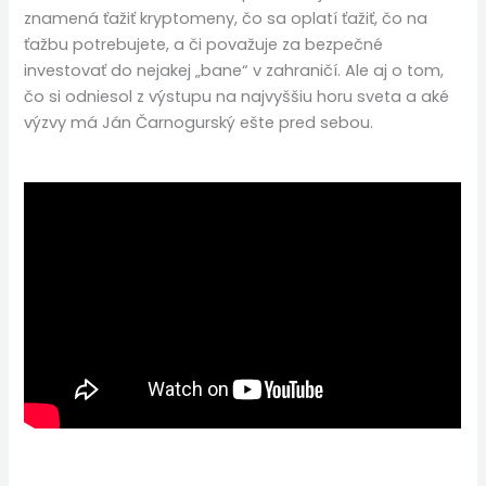
znamená ťažiť kryptomeny, čo sa oplatí ťažiť, čo na
ťažbu potrebujete, a či považuje za bezpečné
investovať do nejakej „bane“ v zahraničí. Ale aj o tom,
čo si odniesol z výstupu na najvyššiu horu sveta a aké
výzvy má Ján Čarnogurský ešte pred sebou.