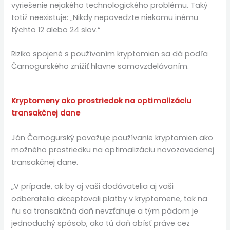
vyriešenie nejakého technologického problému. Taký
totiž neexistuje: „Nikdy nepovedzte niekomu inému
týchto 12 alebo 24 slov.“
Riziko spojené s používaním kryptomien sa dá podľa
Čarnogurského znížiť hlavne samovzdelávaním.
Kryptomeny ako prostriedok na optimalizáciu
transakčnej dane
Ján Čarnogurský považuje používanie kryptomien ako
možného prostriedku na optimalizáciu novozavedenej
transakčnej dane.
„V prípade, ak by aj vaši dodávatelia aj vaši
odberatelia akceptovali platby v kryptomene, tak na
ňu sa transakčná daň nevzťahuje a tým pádom je
jednoduchý spôsob, ako tú daň obísť práve cez