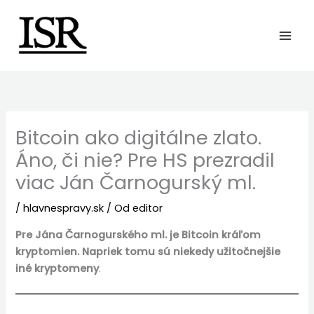
Preskočiť
na
obsah
Bitcoin ako digitálne zlato.
Áno, či nie? Pre HS prezradil
viac Ján Čarnogurský ml.
/
hlavnespravy.sk
/ Od
editor
Pre Jána Čarnogurského ml. je Bitcoin kráľom
kryptomien. Napriek tomu sú niekedy užitočnejšie
iné kryptomeny
.