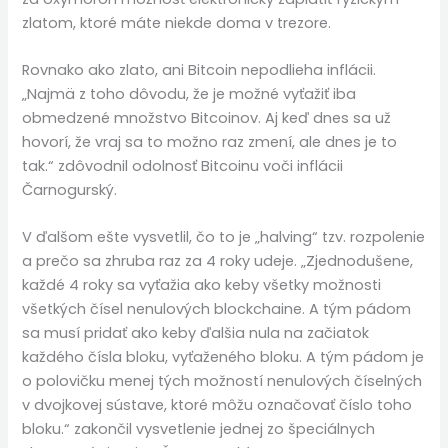
zlatom, ktoré máte niekde doma v trezore.
Rovnako ako zlato, ani Bitcoin nepodlieha inflácii.
„Najmä z toho dôvodu, že je možné vyťažiť iba
obmedzené množstvo Bitcoinov. Aj keď dnes sa už
hovorí, že vraj sa to možno raz zmení, ale dnes je to
tak.“ zdôvodnil odolnosť Bitcoinu voči inflácii
Čarnogurský.
V ďalšom ešte vysvetlil, čo to je „halving“ tzv. rozpolenie
a prečo sa zhruba raz za 4 roky udeje. „Zjednodušene,
každé 4 roky sa vyťažia ako keby všetky možnosti
všetkých čísel nenulových blockchaine. A tým pádom
sa musí pridať ako keby ďalšia nula na začiatok
každého čísla bloku, vyťaženého bloku. A tým pádom je
o polovičku menej tých možností nenulových číselných
v dvojkovej sústave, ktoré môžu označovať číslo toho
bloku.“ zakončil vysvetlenie jednej zo špeciálnych