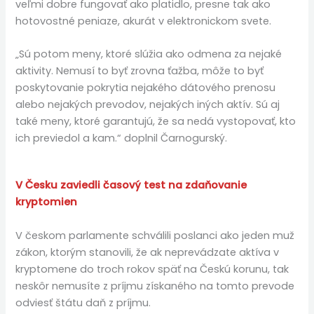
veľmi dobre fungovať ako platidlo, presne tak ako
hotovostné peniaze, akurát v elektronickom svete.
„Sú potom meny, ktoré slúžia ako odmena za nejaké
aktivity. Nemusí to byť zrovna ťažba, môže to byť
poskytovanie pokrytia nejakého dátového prenosu
alebo nejakých prevodov, nejakých iných aktív. Sú aj
také meny, ktoré garantujú, že sa nedá vystopovať, kto
ich previedol a kam.“ doplnil Čarnogurský.
V Česku zaviedli časový test na zdaňovanie
kryptomien
V českom parlamente schválili poslanci ako jeden muž
zákon, ktorým stanovili, že ak neprevádzate aktíva v
kryptomene do troch rokov späť na Českú korunu, tak
neskôr nemusíte z príjmu získaného na tomto prevode
odviesť štátu daň z príjmu.