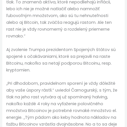
tlak. To znamená aktíva, ktoré nepodliehajú inflácii,
lebo ich nie je možné natlačiť alebo namnožiť
ľubovoľným množstvom, ako sú tu nehnuteľnosti
alebo aj Bitcoin, tak zväčša reagujú rastom. Ale ten
rast nie je vždy rovnomerný a rozdelený priemerne
rovnako.“
Aj zvolenie Trumpa prezidentom Spojených štátov sú
spojené s očakávaniami, ktoré sa prejavili na raste
Bitcoinu, nakoľko sa netají podporou Bitcoinu, resp.
kryptomien.
„Pri dlhodobom, pravidelnom sporení je vždy dôležité
aby vaše úspory rástli.“ uviedol Čarnogurský, s tým, že
tlak na jeho rast vytvára aj už spomínaný halving,
nakoľko každé 4 roky na vyťaženie polovičného
množstva Bitcoinov je potrebné rovnaké množstvo el.
energie. „Tým pádom ako keby hodnota nákladov na
ťažbu Bitcoinov vzrástla dvojnásobne. No a to sa deje