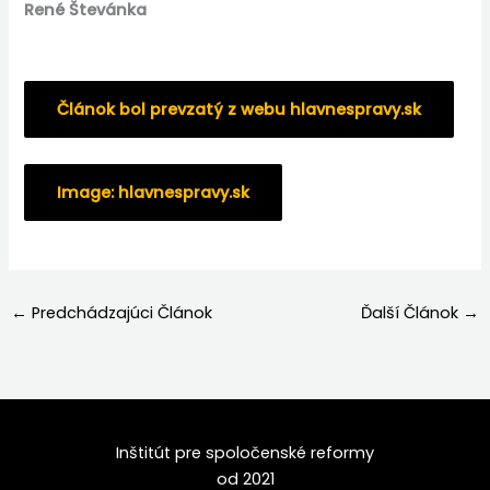
René Števánka
Článok bol prevzatý z webu hlavnespravy.sk
Image: hlavnespravy.sk
←
Predchádzajúci Článok
Ďalší Článok
→
Inštitút pre spoločenské reformy
od 2021