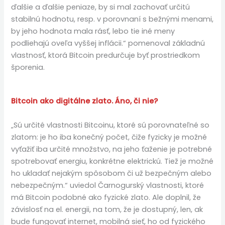
ďalšie a ďalšie peniaze, by si mal zachovať určitú
stabilnú hodnotu, resp. v porovnaní s bežnými menami,
by jeho hodnota mala rásť, lebo tie iné meny
podliehajú oveľa vyššej inflácii.“ pomenoval základnú
vlastnosť, ktorá Bitcoin predurčuje byť prostriedkom
šporenia.
Bitcoin ako digitálne zlato. Áno, či nie?
„Sú určité vlastnosti Bitcoinu, ktoré sú porovnateľné so
zlatom: je ho iba konečný počet, čiže fyzicky je možné
vyťažiť iba určité množstvo, na jeho ťaženie je potrebné
spotrebovať energiu, konkrétne elektrickú. Tiež je možné
ho ukladať nejakým spôsobom či už bezpečným alebo
nebezpečným.“ uviedol Čarnogurský vlastnosti, ktoré
má Bitcoin podobné ako fyzické zlato. Ale doplnil, že
závislosť na el. energii, na tom, že je dostupný, len, ak
bude fungovať internet, mobilná sieť, ho od fyzického