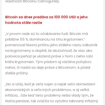
vlastností Bitcoinu Čarnogurský.
Bitcoin sa dnes predáva za 100 000 USD a jeho
hodnota stále rastie
„V prvom rade sú to očakávania ľudí. Bitcoin má
približne 55 % dominanciu na trhu kryptomien.“
pomenoval hlavnú príčinu jeho stáleho rastu odborník
na kryptomeny a doplnil, že skutočnosť, že viac ako
polovica peňazí je uložená práve v ňom z neho robí
kráľa kryptomien. Tým pádom aj väčšina pohybov
nahor, či nadol sa deje práve s Bitcoinom. A pridal
ďalšie príčiny:
„No a vždy, keď je veľa vojen a nejak veľa obmedzení
ekonomických a veľa iných problémov, a aj veľká
inflácia… čiže keď tieto problémy riešia vlády tým, že
tlačia peniaze, tak zväčša to vytvára takzvaný inflačný