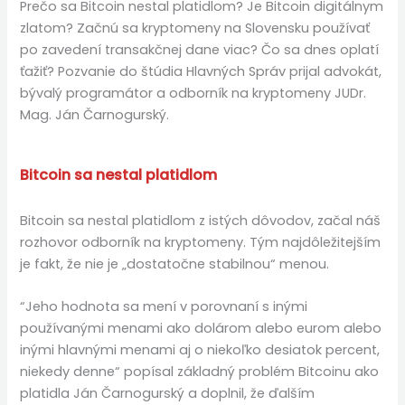
Prečo sa Bitcoin nestal platidlom? Je Bitcoin digitálnym
zlatom? Začnú sa kryptomeny na Slovensku používať
po zavedení transakčnej dane viac? Čo sa dnes oplatí
ťažiť? Pozvanie do štúdia Hlavných Správ prijal advokát,
bývalý programátor a odborník na kryptomeny JUDr.
Mag. Ján Čarnogurský.
Bitcoin sa nestal platidlom
Bitcoin sa nestal platidlom z istých dôvodov, začal náš
rozhovor odborník na kryptomeny. Tým najdôležitejším
je fakt, že nie je „dostatočne stabilnou“ menou.
“Jeho hodnota sa mení v porovnaní s inými
používanými menami ako dolárom alebo eurom alebo
inými hlavnými menami aj o niekoľko desiatok percent,
niekedy denne“ popísal základný problém Bitcoinu ako
platidla Ján Čarnogurský a doplnil, že ďalším