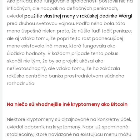
Ako príklad, kde fungovanie spoločnosti postavili nie na
inflačných, ale naopak na deflačných peniazoch,
uviedol
použitie vlastnej meny v rakúskej dedinke Wörgl
pred druhou svetovou vojnou. Podľa neho bola táto
mena úspešná nielen preto, že nútila ľudí točiť peniaze,
ale aj vďaka tomu, že popri tejto rast podnecujúcej
mene existovala iná mena, ktorá fungovala ako
úložisko hodnoty. V každom prípade tento pokus
skončil nie tým, že by sa projekt ukázal ako
neživotaschopný, ale vďaka tomu, že ho zakázala
rakúska centrálna banka prostredníctvom súdneho
rozhodnutia.
Na niečo sú vhodnejšie iné kryptomeny ako Bitcoin
Niektoré kryptomeny sú dizajnované na konkrétny účel,
uviedol odborník na kryptomeny. Napr. už spomínané
stablecoiny, ktoré naviazané na existujúcu menu môžu