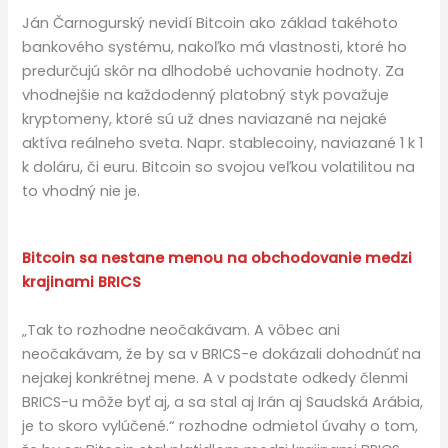
Ján Čarnogurský nevidí Bitcoin ako základ takéhoto
bankového systému, nakoľko má vlastnosti, ktoré ho
predurčujú skôr na dlhodobé uchovanie hodnoty. Za
vhodnejšie na každodenný platobný styk považuje
kryptomeny, ktoré sú už dnes naviazané na nejaké
aktíva reálneho sveta. Napr. stablecoiny, naviazané 1 k 1
k doláru, či euru. Bitcoin so svojou veľkou volatilitou na
to vhodný nie je.
Bitcoin sa nestane menou na obchodovanie medzi
krajinami BRICS
„Tak to rozhodne neočakávam. A vôbec ani
neočakávam, že by sa v BRICS-e dokázali dohodnúť na
nejakej konkrétnej mene. A v podstate odkedy členmi
BRICS-u môže byť aj, a sa stal aj Irán aj Saudská Arábia,
je to skoro vylúčené.“ rozhodne odmietol úvahy o tom,