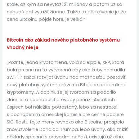
stále, až kým sa nevyťaží 21 miliónov a potom už sa
nebudú dať vyťažiť žiadne. Takže to očakávanie je, že
cena Bitcoinu pôjde hore, je veľká.“
Bitcoin ako základ nového platobného systému
vhodný nie je
„Pozrite, jedna kryptomena, volá sa Ripple, XRP, ktorá
bola presne na to vytvorená aby ako keby nahradila
SWIFT.“ začal rozvíjať úvahu nad možnosťou postaviť
nový platobný systém práve na Bitcoine odborník na
kryptomeny. A doplnil, že jej tvorcom sa podarilo
zlacnieť a zjednodušiť prevody peňazí. Avšak ich
úspech bol náležite potrestaný, lebo sa nestretol
s pochopením americkej komisie pre cenné papiere
SIC. Rastu tejto meny rovnako ako Bitcoinu prospelo
znovuzvolenie Donalda Trumpa, lebo úvahy, ako znížiť
náklady spojené s prevodmi peňazí, existujú už dlho.