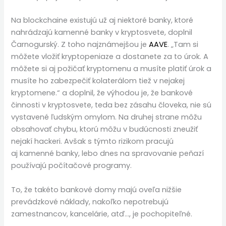
Na blockchaine existujú už aj niektoré banky, ktoré
nahrádzajú kamenné banky v kryptosvete, doplnil
Čarnogurský. Z toho najznámejšou je
AAVE
. „Tam si
môžete vložiť kryptopeniaze a dostanete za to úrok. A
môžete si aj požičať kryptomenu a musíte platiť úrok a
musíte ho zabezpečiť kolaterálom tiež v nejakej
kryptomene.“ a doplnil, že výhodou je, že bankové
činnosti v kryptosvete, teda bez zásahu človeka, nie sú
vystavené ľudským omylom. Na druhej strane môžu
obsahovať chybu, ktorú môžu v budúcnosti zneužiť
nejakí hackeri. Avšak s týmto rizikom pracujú
aj kamenné banky, lebo dnes na spravovanie peňazí
používajú počítačové programy.
To, že takéto bankové domy majú oveľa nižšie
prevádzkové náklady, nakoľko nepotrebujú
zamestnancov, kancelárie, atď…, je pochopiteľné.