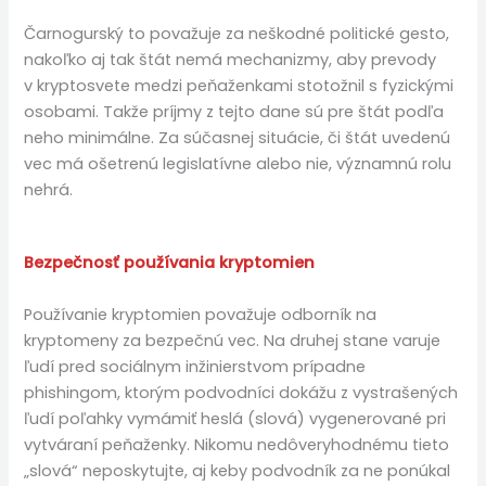
Čarnogurský to považuje za neškodné politické gesto,
nakoľko aj tak štát nemá mechanizmy, aby prevody
v kryptosvete medzi peňaženkami stotožnil s fyzickými
osobami. Takže príjmy z tejto dane sú pre štát podľa
neho minimálne. Za súčasnej situácie, či štát uvedenú
vec má ošetrenú legislatívne alebo nie, významnú rolu
nehrá.
Bezpečnosť používania kryptomien
Používanie kryptomien považuje odborník na
kryptomeny za bezpečnú vec. Na druhej stane varuje
ľudí pred sociálnym inžinierstvom prípadne
phishingom, ktorým podvodníci dokážu z vystrašených
ľudí poľahky vymámiť heslá (slová) vygenerované pri
vytváraní peňaženky. Nikomu nedôveryhodnému tieto
„slová“ neposkytujte, aj keby podvodník za ne ponúkal