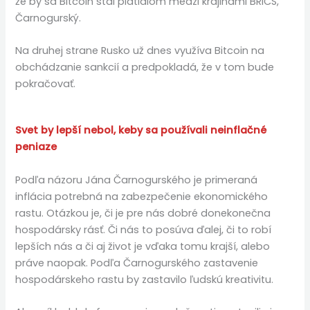
že by sa Bitcoin stal platidlom medzi krajinami BRICS,
Čarnogurský.
Na druhej strane Rusko už dnes využíva Bitcoin na
obchádzanie sankcií a predpokladá, že v tom bude
pokračovať.
Svet by lepší nebol, keby sa používali neinflačné
peniaze
Podľa názoru Jána Čarnogurského je primeraná
inflácia potrebná na zabezpečenie ekonomického
rastu. Otázkou je, či je pre nás dobré donekonečna
hospodársky rásť. Či nás to posúva ďalej, či to robí
lepších nás a či aj život je vďaka tomu krajší, alebo
práve naopak. Podľa Čarnogurského zastavenie
hospodárskeho rastu by zastavilo ľudskú kreativitu.