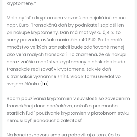
kryptomeny.“
Malo by ísť o kryptomenu viazanú na nejakú inú menu,
napr. Euro. Transakčnú daň by podnikateľ zaplatil len
pri nákupe kryptomeny. Daň má mať výšku 0,4 % zo
sumy prevodu, avšak maximálne 40 EUR. Preto malé
množstvo veľkých transakcií bude zdaňované menej
ako veľa malých transakcií. To znamená, že ak nakúpi
naraz väčšie množstvo kryptomeny a následne bude
transakcie realizovať v kryptomene, tak vie daň
s transakcií významne znížiť. Viac k tomu uviedol vo
svojom článku (
tu
).
Boom používania kryptomien v súvislosti so zavedením
transakčnej dane neočakáva, nakoľko pre mnoho
starších ľudí používanie kryptomien v platobnom styku
nemusí byť jednoduchá záležitosť.
Na konci rozhovoru sme sa pobavili aj o tom, čo to