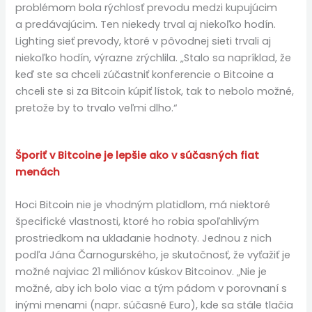
problémom bola rýchlosť prevodu medzi kupujúcim
a predávajúcim. Ten niekedy trval aj niekoľko hodín.
Lighting sieť prevody, ktoré v pôvodnej sieti trvali aj
niekoľko hodín, výrazne zrýchlila. „Stalo sa napríklad, že
keď ste sa chceli zúčastniť konferencie o Bitcoine a
chceli ste si za Bitcoin kúpiť lístok, tak to nebolo možné,
pretože by to trvalo veľmi dlho.“
Šporiť v Bitcoine je lepšie ako v súčasných fiat
menách
Hoci Bitcoin nie je vhodným platidlom, má niektoré
špecifické vlastnosti, ktoré ho robia spoľahlivým
prostriedkom na ukladanie hodnoty. Jednou z nich
podľa Jána Čarnogurského, je skutočnosť, že vyťažiť je
možné najviac 21 miliónov kúskov Bitcoinov. „Nie je
možné, aby ich bolo viac a tým pádom v porovnaní s
inými menami (napr. súčasné Euro), kde sa stále tlačia