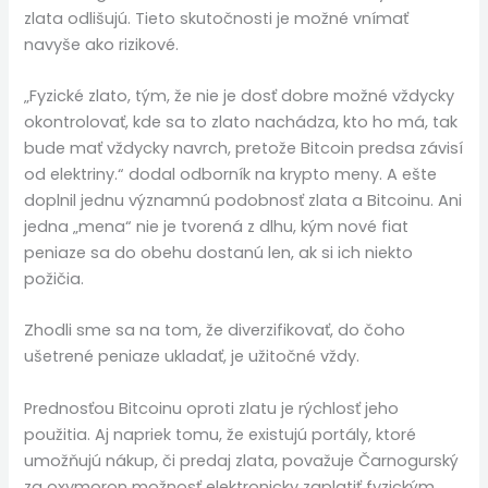
zlata odlišujú. Tieto skutočnosti je možné vnímať
navyše ako rizikové.
„Fyzické zlato, tým, že nie je dosť dobre možné vždycky
okontrolovať, kde sa to zlato nachádza, kto ho má, tak
bude mať vždycky navrch, pretože Bitcoin predsa závisí
od elektriny.“ dodal odborník na krypto meny. A ešte
doplnil jednu významnú podobnosť zlata a Bitcoinu. Ani
jedna „mena“ nie je tvorená z dlhu, kým nové fiat
peniaze sa do obehu dostanú len, ak si ich niekto
požičia.
Zhodli sme sa na tom, že diverzifikovať, do čoho
ušetrené peniaze ukladať, je užitočné vždy.
Prednosťou Bitcoinu oproti zlatu je rýchlosť jeho
použitia. Aj napriek tomu, že existujú portály, ktoré
umožňujú nákup, či predaj zlata, považuje Čarnogurský
za oxymoron možnosť elektronicky zaplatiť fyzickým