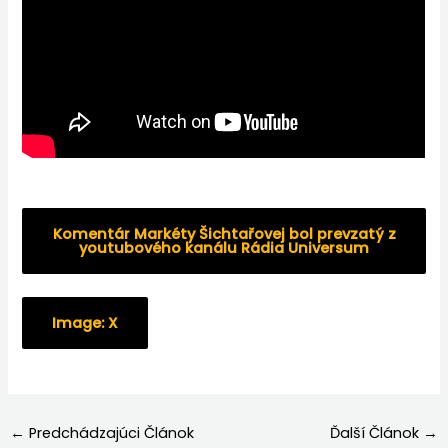
Komentár Markéty Šichtařovej bol prevzatý z
youtubového kanálu Rádia Universum
Image: X
←
Predchádzajúci Článok
Ďalší Článok
→