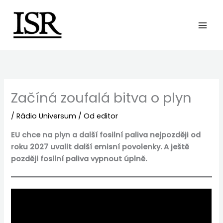
Preskočiť
na
obsah
Začíná zoufalá bitva o plyn
/
Rádio Universum
/ Od
editor
EU chce na plyn a další fosilní paliva nejpozději od
roku 2027 uvalit další emisní povolenky. A ještě
později fosilní paliva vypnout úplně.