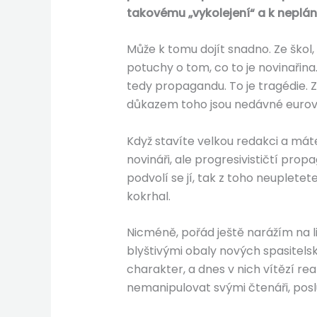
takovému „vykolejení“ a k neplá
Může k tomu dojít snadno. Ze škol
potuchy o tom, co to je novinařina
tedy propagandu. To je tragédie. Z
důkazem toho jsou nedávné eurovolby
Když stavíte velkou redakci a máte 
novináři, ale progresivističtí prop
podvolí se jí, tak z toho neupletet
kokrhal.
Nicméně, pořád ještě narážím na lid
blyštivými obaly nových spasitelský
charakter, a dnes v nich vítězí r
nemanipulovat svými čtenáři, poslu