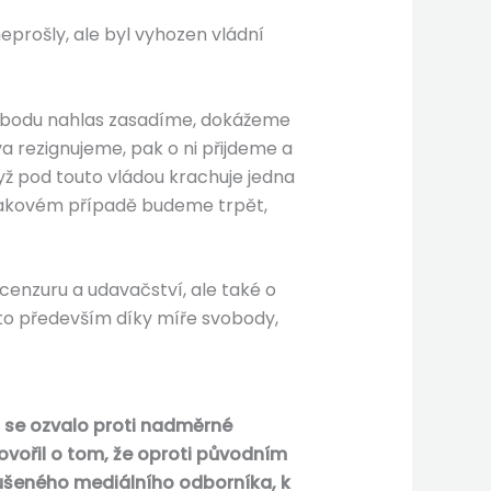
neprošly, ale byl vyhozen vládní
vobodu nahlas zasadíme, dokážeme
va rezignujeme, pak o ni přijdeme a
ž pod touto vládou krachuje jedna
 takovém případě budeme trpět,
 cenzuru a udavačství, ale také o
a to především díky míře svobody,
 se ozvalo proti nadměrné
hovořil o tom, že oproti původním
kušeného mediálního odborníka, k