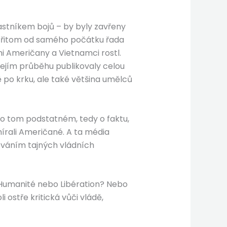
častníkem bojů – by byly zavřeny
. Přitom od samého počátku řada
mi Američany a Vietnamci rostl.
 jejím průběhu publikovaly celou
ě po krku, ale také většina umělců
m o tom podstatném, tedy o faktu,
mírali Američané. A ta média
ováním tajných vládních
L’Humanité nebo Libération? Nebo
 ostře kritická vůči vládě,