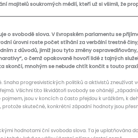
ání majitelů soukromých médií, kteří už si všimli, že p
je o svobodě slova. V Evropském parlamentu se přijíma
dní úrovni roste počet stíhání za verbální trestné činy,
edním z důvodů, jimiž jsou tyto změny ospravedlňovány, 
narativy“, o čemž opakovaně hovoří lidé z tajných služ
lka skončí, mnohým se nebude chtít končit
s touto praxí
. Snaha progresivistických politiků a aktivistů zneužívat 
 zřejmá. Všichni tito likvidátoři svobody se ohánějí „západn
 pojmem, jsou v koncích a často přejdou k urážkám, k de
, protože skutečné, konkrétní západní hodnoty jsou přes
mi hodnotami ční svoboda slova. Ta je uplatňována dokon