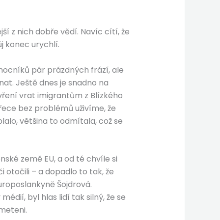
í z nich dobře vědí. Navíc cítí, že
j konec urychlí.
pomocníků pár prázdných frází, ale
nat. Ještě dnes je snadno na
ření vrat imigrantům z Blízkého
h přece bez problémů uživíme, že
alo, většina to odmítala, což se
ské země EU, a od té chvíle si
i otočili – a dopadlo to tak, že
europoslankyně Šojdrová.
, byl hlas lidí tak silný, že se
smeteni.