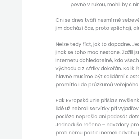
pevně v rukou, mohli by s ni
Oni se dnes tváří nesmírně sebevědo
jim dochází čas, proto spěchají, al
Nelze tedy říct, jak to dopadne. Je
jinak se toho moc nestane. Zažili
internetu dohledatelné, kdo všech
východu a z Afriky dokořán. Kolik ř
hlavně musíme být solidární s ost
promítlo i do průzkumů veřejného mí
Pak Evropská unie přišla s myšlen
lidé už nebrali servítky při vyjadřo
posléze neprošlo ani padesát děts
Jednoduše řečeno – navzdory prom
proti němu politici neměli odvahu p