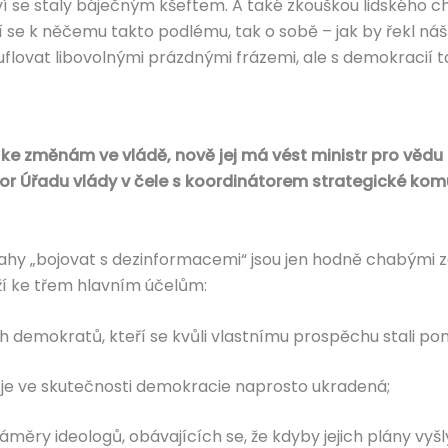
 se staly báječným kšeftem. A také zkouškou lidského cha
 se k něčemu takto podlému, tak o sobě – jak by řekl náš 
uflovat libovolnými prázdnými frázemi, ale s demokracií
 ke změnám ve vládě, nově jej má vést ministr pro věd
dbor Úřadu vlády v čele s koordinátorem strategické k
nahy „bojovat s dezinformacemi“ jsou jen hodně chabými 
ží ke třem hlavním účelům:
h demokratů, kteří se kvůli vlastnímu prospěchu stali 
 je ve skutečnosti demokracie naprosto ukradená;
áměry ideologů, obávajících se, že kdyby jejich plány vyš