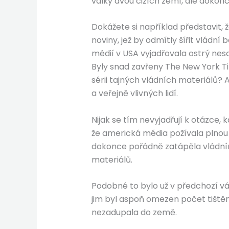
války dvou cizích zemí, ale dokonc
Dokážete si například představit,
noviny, jež by odmítly šířit vlád
médií v USA vyjadřovala ostrý neso
Byly snad zavřeny The New York Tim
sérii tajných vládních materiálů? 
a veřejně vlivných lidí.
Nijak se tím nevyjadřují k otázce,
že americká média požívala plnou s
dokonce pořádně zatápěla vládním
materiálů.
Podobné to bylo už v předchozí vá
jim byl aspoň omezen počet tištěný
nezadupala do země.