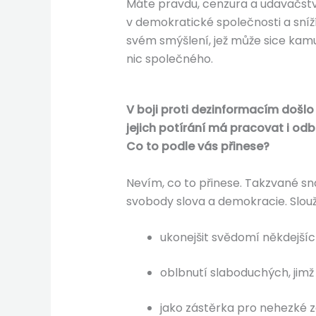
Máte pravdu, cenzura a udavačství
v demokratické společnosti a sníží
svém smýšlení, jež může sice kam
nic společného.
V boji proti dezinformacím došlo
jejich potírání má pracovat i o
Co to podle vás přinese?
Nevím, co to přinese. Takzvané s
svobody slova a demokracie. Slou
ukonejšit svědomí někdejšíc
oblbnutí slaboduchých, jimž
jako zástěrka pro nehezké z