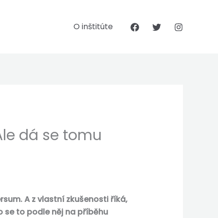
O inštitúte
Ale dá se tomu
sum. A z vlastní zkušenosti říká,
o se to podle něj na příběhu