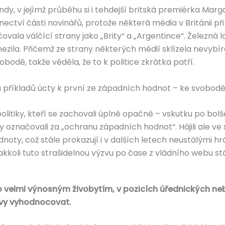
andy, v jejímž průběhu si i tehdejší britská premiérka M
ectví části novinářů, protože některá média v Británii př
čovala válčící strany jako „Brity“ a „Argentince“. Železná la
ila. Přičemž ze strany některých médií sklízela nevybír
bodě, takže věděla, že to k politice zkrátka patří.
a příkladů úcty k první ze západních hodnot – ke svobodě
olitiky, kteří se zachovali úplně opačně – vskutku po bolš
označovali za „ochranu západních hodnot“. Hájili ale ve 
noty, což stále prokazují i v dalších letech neustálými h
akkoli tuto strašidelnou výzvu po čase z vládního webu stá
o velmi výnosným živobytím, v pozicích úřednických ne
evy vyhodnocovat.