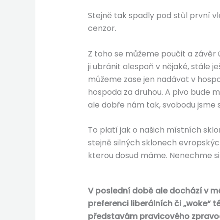
Stejně tak spadly pod stůl první vl
cenzor.
Z toho se můžeme poučit a závěr 
ji ubránit alespoň v nějaké, stále 
můžeme zase jen nadávat v hospod
hospoda za druhou. A pivo bude m
ale dobře nám tak, svobodu jsme si 
To platí jak o našich místních skl
stejně silných sklonech evropských
kterou dosud máme. Nenechme si ji
V poslední době ale dochází v m
preferenci liberálních či „woke“ 
představám pravicového zpravoda