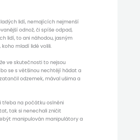
ladých lidí, nemajících nejmenší
ovanější odnož, či spíše odpad,
h lidí, to ani náhodou, jasným
oho mladí lidé volili.
nže ve skutečnosti to nejsou
nebo se s většinou nechtějí hádat a
l, zatančil odzemek, mával ušima a
li třeba na počátku oslněni
t, tak si nenechali zničit
 nebýt manipulován manipulátory a