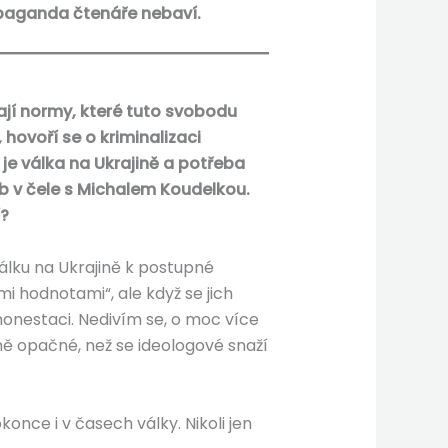
ropaganda čtenáře nebaví.
jí normy, které tuto svobodu
 hovoří se o kriminalizaci
je válka na Ukrajině a potřeba
eb v čele s Michalem Koudelkou.
?
válku na Ukrajině k postupné
ími hodnotami“, ale když se jich
honestaci. Nedivím se, o moc více
ně opačné, než se ideologové snaží
ce i v časech války. Nikoli jen