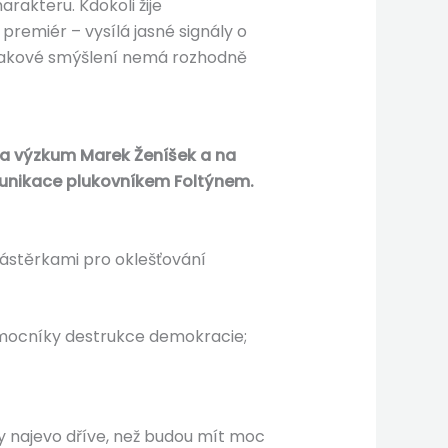
rakteru. Kdokoli žije
premiér – vysílá jasné signály o
 takové smýšlení nemá rozhodně
u a výzkum Marek Ženíšek a na
omunikace plukovníkem Foltýnem.
zástěrkami pro oklešťování
pomocníky destrukce demokracie;
ly najevo dříve, než budou mít moc