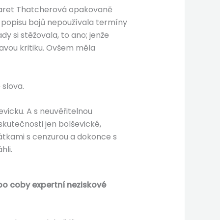
argaret Thatcherová opakovaně
i popisu bojů nepoužívala termíny
dy si stěžovala, to ano; jenže
avou kritiku. Ovšem měla
 slova.
evicku. A s neuvěřitelnou
skutečnosti jen bolševické,
rátkami s cenzurou a dokonce s
hli.
bo coby expertní neziskové