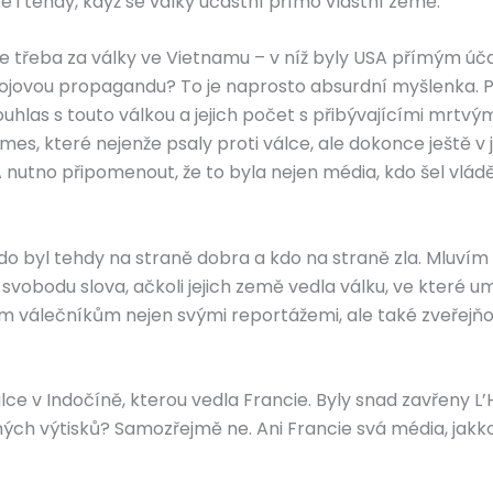
e i tehdy, když se války účastní přímo vlastní země.
 že třeba za války ve Vietnamu – v níž byly USA přímým ú
ní bojovou propagandu? To je naprosto absurdní myšlenka
uhlas s touto válkou a jejich počet s přibývajícími mrtvý
es, které nejenže psaly proti válce, ale dokonce ještě v
A nutno připomenout, že to byla nejen média, kdo šel vlád
 kdo byl tehdy na straně dobra a kdo na straně zla. Mluví
vobodu slova, ačkoli jejich země vedla válku, ve které u
 válečníkům nejen svými reportážemi, ale také zveřejň
lce v Indočíně, kterou vedla Francie. Byly snad zavřeny 
ch výtisků? Samozřejmě ne. Ani Francie svá média, jakkoli