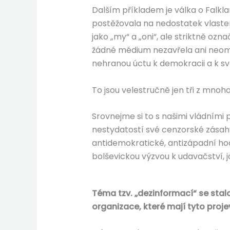
Dalším příkladem je válka o Falkl
postěžovala na nedostatek vlasten
jako „my“ a „oni“, ale striktně ozna
žádné médium nezavřela ani neomez
nehranou úctu k demokracii a k svo
To jsou velestručně jen tři z mnoh
Srovnejme si to s našimi vládními p
nestydatostí své cenzorské zásahy 
antidemokratické, antizápadní hod
bolševickou výzvou k udavačství, j
Téma tzv. „dezinformací“ se stal
organizace, které mají tyto proj