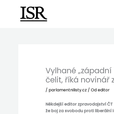
Preskočiť
na
obsah
Vylhané „západní 
čelit, říká novinář
/
parlamentnilisty.cz
/ Od
editor
Někdejší editor zpravodajství ČT 
že boj za svobodu proti liberální