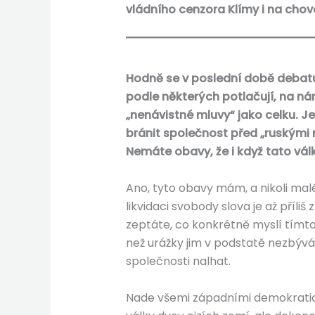
vládního cenzora Klímy i na chov
Hodně se v poslední době debatu
podle některých potlačují, na náro
„nenávistné mluvy“ jako celku. J
bránit společnost před „ruskými 
Nemáte obavy, že i když tato vá
Ano, tyto obavy mám, a nikoli malé
likvidaci svobody slova je až příliš
zeptáte, co konkrétně myslí tímto
než urážky jim v podstatě nezbývá
společnosti nalhat.
Nade všemi západními demokratický