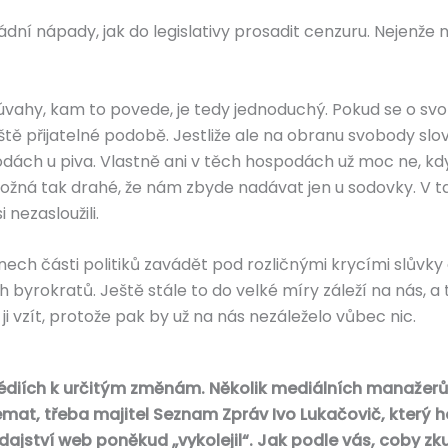
ádní nápady, jak do legislativy prosadit cenzuru. Nejenže 
úvahy, kam to povede, je tedy jednoduchý. Pokud se o s
ještě přijatelné podobě. Jestliže ale na obranu svobody slo
ách u piva. Vlastně ani v těch hospodách už moc ne, kdy
ožná tak drahé, že nám zbyde nadávat jen u sodovky. V
nezasloužili.
onech části politiků zavádět pod rozličnými krycími slůvky
 byrokratů. Ještě stále to do velké míry záleží na nás, 
 vzít, protože pak by už na nás nezáleželo vůbec nic.
édiích k určitým změnám. Několik mediálních manažerů
témat, třeba majitel Seznam Zpráv Ivo Lukačovič, který 
jství web poněkud „vykolejil“. Jak podle vás, coby z