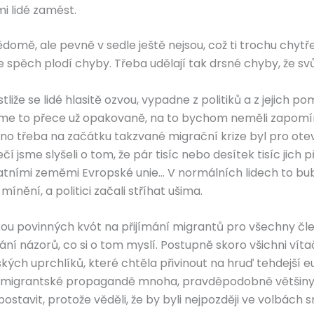
mi lidé zamést.
mě, ale pevně v sedle ještě nejsou, což ti trochu chytřejš
e spěch plodí chyby. Třeba udělají tak drsné chyby, že svů
stliže se lidé hlasitě ozvou, vypadne z politiků a z jejich 
 jsme to přece už opakovaně, na to bychom neměli zapomí
no třeba na začátku takzvané migrační krize byl pro otev
ečí jsme slyšeli o tom, že pár tisíc nebo desítek tisíc jic
atními zeměmi Evropské unie… V normálních lidech to bubl
nění, a politici začali stříhat ušima.
kou povinných kvót na přijímání migrantů pro všechny člen
vání názorů, co si o tom myslí. Postupně skoro všichni vítač
kých uprchlíků, které chtěla přivinout na hruď tehdejší 
igrantské propagandě mnoha, pravděpodobně většiny médií
ostavit, protože věděli, že by byli nejpozději ve volbách 