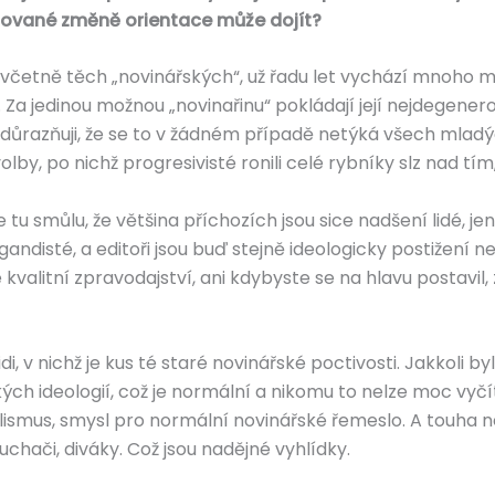
nované změně orientace může dojít?
, včetně těch „novinářských“, už řadu let vychází mnoho m
. Za jedinou možnou „novinařinu“ pokládají její nejdegener
důrazňuji, že se to v žádném případě netýká všech mladýc
, po nichž progresivisté ronili celé rybníky slz nad tím, k
tu smůlu, že většina příchozích jsou sice nadšení lidé, je
agandisté, a editoři jsou buď stejně ideologicky postižení 
e kvalitní zpravodajství, ani kdybyste se na hlavu postavi
i, v nichž je kus té staré novinářské poctivosti. Jakkoli by
ch ideologií, což je normální a nikomu to nelze moc vyčíta
ealismus, smysl pro normální novinářské řemeslo. A touha
chači, diváky. Což jsou nadějné vyhlídky.