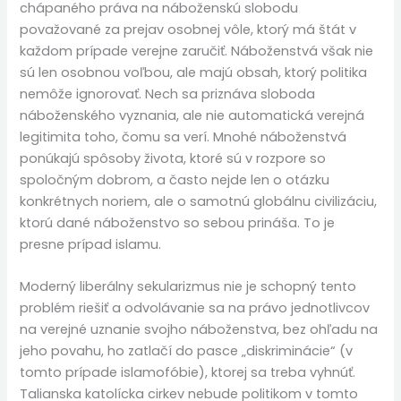
chápaného práva na náboženskú slobodu
považované za prejav osobnej vôle, ktorý má štát v
každom prípade verejne zaručiť. Náboženstvá však nie
sú len osobnou voľbou, ale majú obsah, ktorý politika
nemôže ignorovať. Nech sa priznáva sloboda
náboženského vyznania, ale nie automatická verejná
legitimita toho, čomu sa verí. Mnohé náboženstvá
ponúkajú spôsoby života, ktoré sú v rozpore so
spoločným dobrom, a často nejde len o otázku
konkrétnych noriem, ale o samotnú globálnu civilizáciu,
ktorú dané náboženstvo so sebou prináša. To je
presne prípad islamu.
Moderný liberálny sekularizmus nie je schopný tento
problém riešiť a odvolávanie sa na právo jednotlivcov
na verejné uznanie svojho náboženstva, bez ohľadu na
jeho povahu, ho zatlačí do pasce „diskriminácie“ (v
tomto prípade islamofóbie), ktorej sa treba vyhnúť.
Talianska katolícka cirkev nebude politikom v tomto