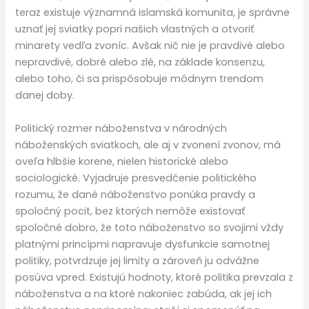
teraz existuje významná islamská komunita, je správne
uznať jej sviatky popri našich vlastných a otvoriť
minarety vedľa zvoníc. Avšak nič nie je pravdivé alebo
nepravdivé, dobré alebo zlé, na základe konsenzu,
alebo toho, či sa prispôsobuje módnym trendom
danej doby.
Politický rozmer náboženstva v národných
náboženských sviatkoch, ale aj v zvonení zvonov, má
oveľa hlbšie korene, nielen historické alebo
sociologické. Vyjadruje presvedčenie politického
rozumu, že dané náboženstvo ponúka pravdy a
spoločný pocit, bez ktorých nemôže existovať
spoločné dobro, že toto náboženstvo so svojimi vždy
platnými princípmi napravuje dysfunkcie samotnej
politiky, potvrdzuje jej limity a zároveň ju odvážne
posúva vpred. Existujú hodnoty, ktoré politika prevzala z
náboženstva a na ktoré nakoniec zabúda, ak jej ich