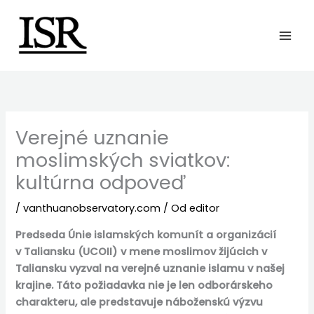
Preskočiť
na
obsah
Verejné uznanie
moslimských sviatkov:
kultúrna odpoveď
/
vanthuanobservatory.com
/ Od
editor
Predseda Únie islamských komunít a organizácií
v Taliansku (UCOII) v mene moslimov žijúcich v
Taliansku vyzval na verejné uznanie islamu v našej
krajine. Táto požiadavka nie je len odborárskeho
charakteru, ale predstavuje náboženskú výzvu