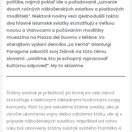
politike, najmä pokiaľ ide o požadované „uznanie
dvoch ročných náboženských sviatkov a piatkových
modlitieb“. Niektoré noviny veci zjednodušili takto:
dva hlavné islamské sviatky stotožňujú s Veľkou
nocou a Vianocami a počúvaním modlitby
muezzína na Piazza del Duomo v Miláne. Vo
včerajšom vydaní denníka „La Verità“ Gianluigi
Paragone zakončil svoj článok na túto tému
slovami: „uvidíme, kto je schopný vypracovať
kultúrnu odpoveď“. My to skúsime.
Štátny sviatok je príležitosť, pri ktorej sa celý národ
stotožňuje s niektorými základnými hodnotami svojej
komunity. Platí to pre sekulárne štátne sviatky, ako je
výročie ukončenia vojny alebo založenia štátu, ale aj v
prípade náboženských sviatkov. Napríklad od tohto
roku bol obnovený štátny sviatok svätého Františka 4.