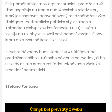
úsilí pomáhať vlastnou argumentáciou, pretože sa už
dlho angažuje na fronte náboženského relativizmu,
ktorý je nesprávne odôvodňovaný medzináboženským
dialógom. Protikatolícke politické sily v súlade s
Talianskou biskupskou konferenciou (CEI) situáciu
využijú na to, aby kritizovali nevhodnosť verejnej úlohy,
ktorá bola zverená katolíckej cirkvi.
Z týchto dôvodov bude žiadosť UCOII kľúčová: po
predložení nášho kultúrneho návrhu sme zvedaví, či ho
niekedy nejaká strana zohľadní. Priznávame však, že
sme dosť pesimistickí.
Stefano Fontana
Článok bol prevzatý z webu