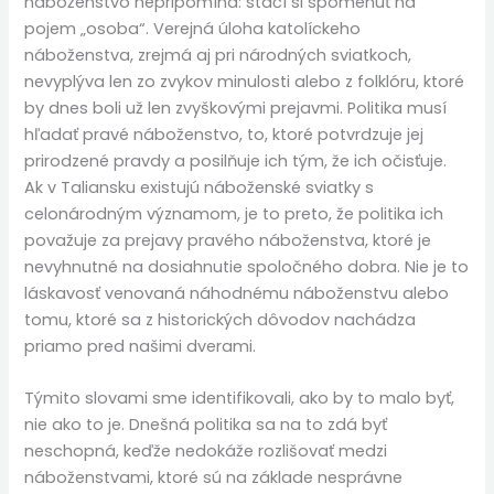
náboženstvo nepripomína: stačí si spomenúť na
pojem „osoba“. Verejná úloha katolíckeho
náboženstva, zrejmá aj pri národných sviatkoch,
nevyplýva len zo zvykov minulosti alebo z folklóru, ktoré
by dnes boli už len zvyškovými prejavmi. Politika musí
hľadať pravé náboženstvo, to, ktoré potvrdzuje jej
prirodzené pravdy a posilňuje ich tým, že ich očisťuje.
Ak v Taliansku existujú náboženské sviatky s
celonárodným významom, je to preto, že politika ich
považuje za prejavy pravého náboženstva, ktoré je
nevyhnutné na dosiahnutie spoločného dobra. Nie je to
láskavosť venovaná náhodnému náboženstvu alebo
tomu, ktoré sa z historických dôvodov nachádza
priamo pred našimi dverami.
Týmito slovami sme identifikovali, ako by to malo byť,
nie ako to je. Dnešná politika sa na to zdá byť
neschopná, keďže nedokáže rozlišovať medzi
náboženstvami, ktoré sú na základe nesprávne