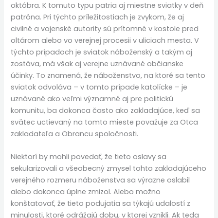
októbra. K tomuto typu patria aj miestne sviatky v deň
patróna. Pri týchto príležitostiach je zvykom, že aj
civilné a vojenské autority sú prítomné v kostole pred
oltárom alebo vo verejnej procesii v uliciach mesta. V
týchto prípadoch je sviatok náboženský a takým aj
zostáva, má však aj verejne uznávané občianske
účinky. To znamená, že náboženstvo, na ktoré sa tento
sviatok odvoláva – v tomto prípade katolícke – je
uznávané ako veľmi významné aj pre politickú
komunitu, ba dokonca často ako zakladajúce, keď sa
svätec uctievaný na tomto mieste považuje za Otca
zakladateľa a Obrancu spoločnosti.
Niektorí by mohli povedať, že tieto oslavy sa
sekularizovali a všeobecný zmysel tohto zakladajúceho
verejného rozmeru náboženstva sa výrazne oslabil
alebo dokonca úplne zmizol. Alebo možno
konštatovať, že tieto podujatia sa týkajú udalostí z
minulosti, ktoré odrážajú dobu, v ktorej vznikli. Ak teda