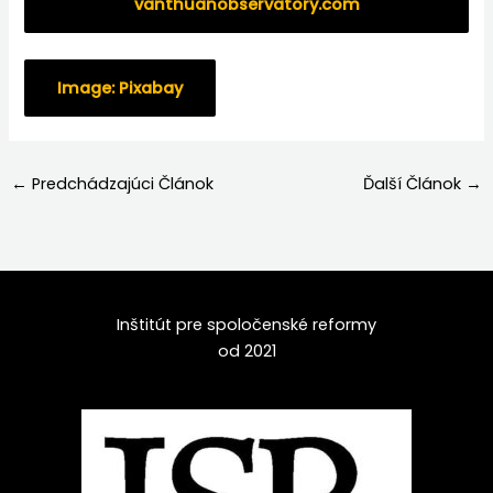
vanthuanobservatory.com
Image: Pixabay
←
Predchádzajúci Článok
Ďalší Článok
→
Inštitút pre spoločenské reformy
od 2021