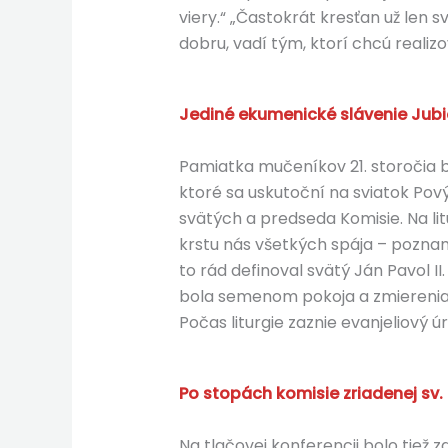
viery.“ „Častokrát kresťan už len
dobru, vadí tým, ktorí chcú realizo
Jediné ekumenické slávenie Jubi
Pamiatka mučeníkov 21. storočia 
ktoré sa uskutoční na sviatok Pov
svätých a predseda Komisie. Na lit
krstu nás všetkých spája – pozname
to rád definoval svätý Ján Pavol I
bola semenom pokoja a zmierenia, b
Počas liturgie zaznie evanjeliový 
Po stopách komisie zriadenej sv.
Na tlačovej konferencii bolo tiež