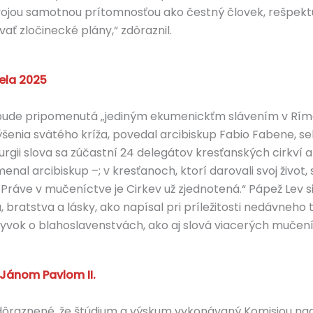
 svojou samotnou prítomnosťou ako čestný človek, rešpe
vať zločinecké plány,“ zdôraznil.
ela 2025
bude pripomenutá „jediným ekumenickťm slávením v Ríme
ýšenia svätého kríža, povedal arcibiskup Fabio Fabene, se
urgii slova sa zúčastní 24 delegátov kresťanských cirkví a
nal arcibiskup –; v kresťanoch, ktorí darovali svoj život, 
I. Práve v mučeníctve je Cirkev už zjednotená.“ Pápež Lev 
ratstva a lásky, ako napísal pri príležitosti nedávneho t
úryvok o blahoslavenstvách, ako aj slová viacerých mučen
 Jánom Pavlom II.
 zdôraznené, že štúdium a výskum vykonávaný Komisiou nad