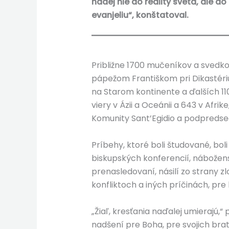
nádej nie do reality sveta, ale d
evanjeliu“, konštatoval.
Približne 1700 mučeníkov a svedko
pápežom Františkom pri Dikastériu
na Starom kontinente a ďalších 11
viery v Ázii a Oceánii a 643 v Afrik
Komunity Sant’Egidio a podpredse
Príbehy, ktoré boli študované, bol
biskupských konferencií, nábožensk
prenasledovaní, násilí zo strany z
konfliktoch a iných príčinách, pre 
„Žiaľ, kresťania naďalej umierajú,“
nadšení pre Boha, pre svojich bra