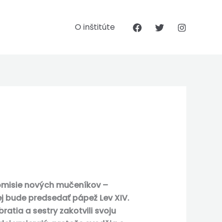
O inštitúte
Komisie nových mučeníkov –
rej bude predsedať pápež Lev XIV.
ratia a sestry zakotvili svoju