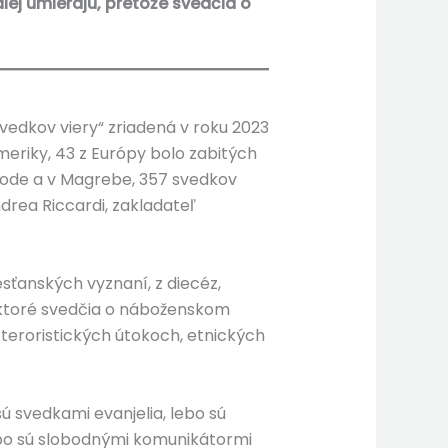
lej umierajú, pretože svedčia o
vedkov viery“ zriadená v roku 2023
eriky, 43 z Európy bolo zabitých
chode a v Magrebe, 357 svedkov
Andrea Riccardi, zakladateľ
esťanských vyznaní, z diecéz,
y, ktoré svedčia o náboženskom
 teroristických útokoch, etnických
sú svedkami evanjelia, lebo sú
lebo sú slobodnými komunikátormi