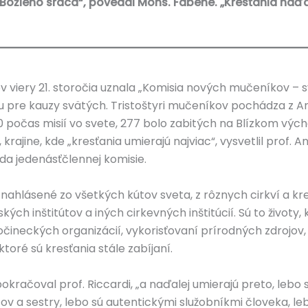
o Božieho srdca“, povedal Mons. Fabene. „Kresťania naďa
v viery 21. storočia uznala „Komisia nových mučeníkov – s
 pre kauzy svätých. Tristoštyri mučeníkov pochádza z Am
0 počas misií vo svete, 277 bolo zabitých na Blízkom vý
e, krajine, kde „kresťania umierajú najviac“, vysvetlil prof. 
da jedenásťčlennej komisie.
i nahlásené zo všetkých kútov sveta, z rôznych cirkví a kr
ých inštitútov a iných cirkevných inštitúcií. Sú to život
ločineckých organizácií, vykorisťovaní prírodných zdrojov,
ktoré sú kresťania stále zabíjaní.
 pokračoval prof. Riccardi, „a naďalej umierajú preto, lebo 
tov a sestry, lebo sú autentickými služobníkmi človeka, 