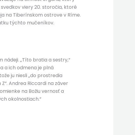
 svedkov viery 20. storočia, ktoré
eja na Tiberínskom ostrove v Ríme.
iatku týchto mučeníkov.
ádeji. „Títo bratia a sestry,“
oha a ich odmena je plná
že ju niesli „do prostredia
 Z“. Andrea Riccardi na záver
pomienke na Božiu vernosť a
ých okolnostiach.“