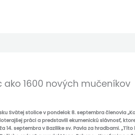
iac ako 1600 nových mučeníkov
isku Svätej stolice v pondelok 8. septembra členovia „
doterajšej práci a predstavili ekumenickú slávnosť, kto
a 14. septembra v Bazilike sv. Pavla za hradbami. „Títo b