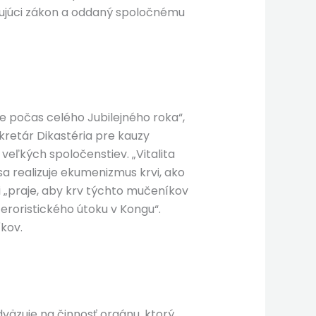
ktujúci zákon a oddaný spoločnému
 počas celého Jubilejného roka“,
kretár Dikastéria pre kauzy
 veľkých spoločenstiev. „Vitalita
sa realizuje ekumenizmus krvi, ako
si „praje, aby krv týchto mučeníkov
eroristického útoku v Kongu“.
íkov.
väzuje na činnosť orgánu, ktorý