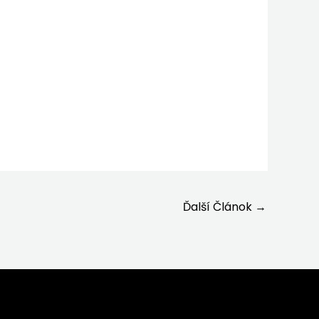
Ďalší Článok
→