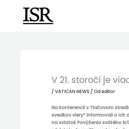
Preskočiť
na
obsah
V 21. storočí je v
/
VATICAN NEWS
/ Od
editor
Na konferencii v Tlačovom stred
svedkov viery“ informovali o ich 
na sviatok Povýšenia svätého kríž