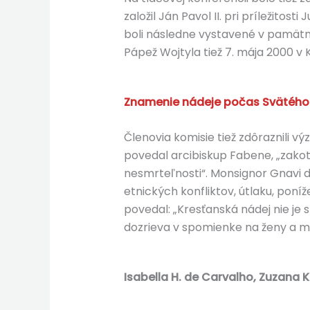
založil Ján Pavol II. pri príležito
boli následne vystavené v pamätní
Pápež Wojtyla tiež 7. mája 2000 v
Znamenie nádeje počas Svätého
Členovia komisie tiež zdôraznili v
povedal arcibiskup Fabene, „zakotvi
nesmrteľnosti“. Monsignor Gnavi do
etnických konfliktov, útlaku, pon
povedal: „Kresťanská nádej nie je
dozrieva v spomienke na ženy a mužo
Isabella H. de Carvalho, Zuzana 