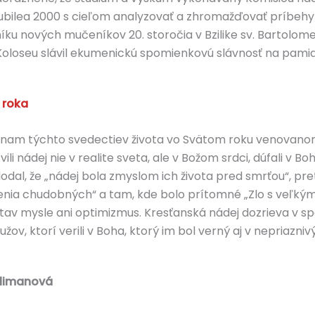
sti Jubilea 2000 s cieľom analyzovať a zhromažďovať príbehy
ku nových mučeníkov 20. storočia v Bzilike sv. Bartolom
 Koloseu slávil ekumenickú spomienkovú slávnosť na pam
 roka
ýznam týchto svedectiev života vo Svätom roku venovanom n
li nádej nie v realite sveta, ale v Božom srdci, dúfali v B
dal, že „nádej bola zmyslom ich života pred smrťou“, preto
íženia chudobných“ a tam, kde bolo prítomné „Zlo s veľkým
 stav mysle ani optimizmus. Kresťanská nádej dozrieva v s
v, ktorí verili v Boha, ktorý im bol verný aj v nepriazniv
Klimanová