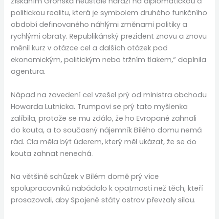
získáním Grónska neustále naráží na diplomatickou a
politickou realitu, která je symbolem druhého funkčního
období definovaného náhlými změnami politiky a
rychlými obraty. Republikánský prezident znovu a znovu
měnil kurz v otázce cel a dalších otázek pod
ekonomickým, politickým nebo tržním tlakem,“ doplnila
agentura.
Nápad na zavedení cel vzešel prý od ministra obchodu
Howarda Lutnicka. Trumpovi se prý tato myšlenka
zalíbila, protože se mu zdálo, že ho Evropané zahnali
do kouta, a to současný nájemník Bílého domu nemá
rád. Cla měla být úderem, který měl ukázat, že se do
kouta zahnat nenechá.
Na většině schůzek v Bílém domě prý více
spolupracovníků nabádalo k opatrnosti než těch, kteří
prosazovali, aby Spojené státy ostrov převzaly silou.