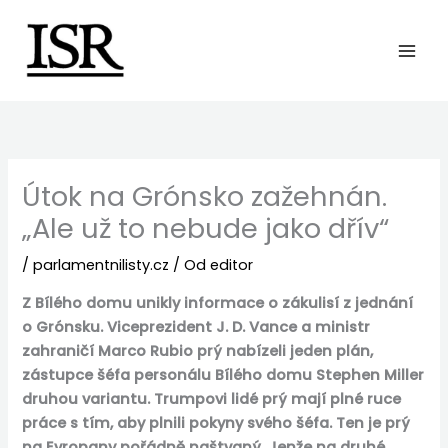
Preskočiť
na
obsah
Útok na Grónsko zažehnán.
„Ale už to nebude jako dřív“
/
parlamentnilisty.cz
/ Od
editor
Z Bílého domu unikly informace o zákulisí z jednání
o Grónsku. Viceprezident J. D. Vance a ministr
zahraničí Marco Rubio prý nabízeli jeden plán,
zástupce šéfa personálu Bílého domu Stephen Miller
druhou variantu. Trumpovi lidé prý mají plné ruce
práce s tím, aby plnili pokyny svého šéfa. Ten je prý
na Evropany pořádně naštvaný. Jenže na druhé