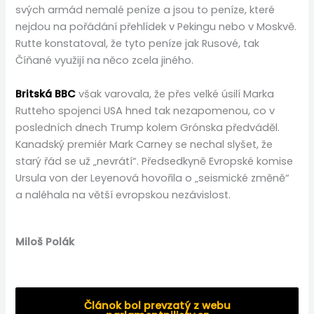
svých armád nemalé peníze a jsou to peníze, které
nejdou na pořádání přehlídek v Pekingu nebo v Moskvě.
Rutte konstatoval, že tyto peníze jak Rusové, tak
Číňané využijí na něco zcela jiného.
Britská BBC
však varovala, že přes velké úsilí Marka
Rutteho spojenci USA hned tak nezapomenou, co v
posledních dnech Trump kolem Grónska předváděl.
Kanadský premiér Mark Carney se nechal slyšet, že
starý řád se už „nevrátí“. Předsedkyně Evropské komise
Ursula von der Leyenová hovořila o „seismické změně“
a naléhala na větší evropskou nezávislost.
Miloš Polák
Článok bol prevzatý z webu