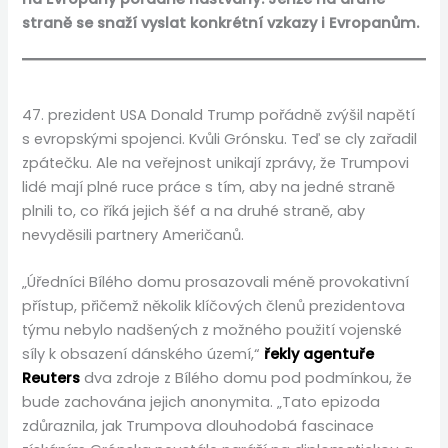
straně se snaží vyslat konkrétní vzkazy i Evropanům.
47. prezident USA Donald Trump pořádně zvýšil napětí
s evropskými spojenci. Kvůli Grónsku. Teď se cly zařadil
zpátečku. Ale na veřejnost unikají zprávy, že Trumpovi
lidé mají plné ruce práce s tím, aby na jedné straně
plnili to, co říká jejich šéf a na druhé straně, aby
nevyděsili partnery Američanů.
„Úředníci Bílého domu prosazovali méně provokativní
přístup, přičemž několik klíčových členů prezidentova
týmu nebylo nadšených z možného použití vojenské
síly k obsazení dánského území,“
řekly agentuře
Reuters
dva zdroje z Bílého domu pod podmínkou, že
bude zachována jejich anonymita. „Tato epizoda
zdůraznila, jak Trumpova dlouhodobá fascinace