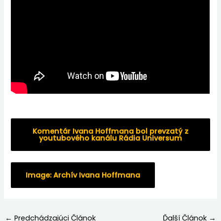
Komentár Ivana Hoffmana bol prevzatý z
youtubového kanálu Rádia Universum
Image: Archív Ivana Hoffmana
←
Predchádzajúci Článok
Ďalší Článok
→