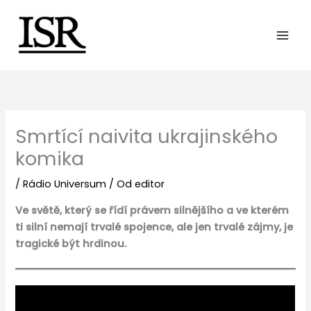
Preskočiť
na
obsah
Smrtící naivita ukrajinského
komika
/
Rádio Universum
/ Od
editor
Ve světě, který se řídí právem silnějšího a ve kterém
ti silní nemají trvalé spojence, ale jen trvalé zájmy, je
tragické být hrdinou.