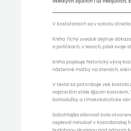
všetkých žijúcich i už nežijúcich,
V Kostoľanoch sa v sobotu stretla 
Kniha
Tichý svedok dejín
je dôkazo
a políčkach, v lesoch, pásli svoje
Kniha popisuje historický vývoj ko
nástenné maľby na stenách, sakrál
V texte sa potvrdzuje vek kostola
najstarším stále žijúcim kostolom
bohoslužby a rímskokatolícke obr
Sobotňajšia slávnosť bola otvoren
ospieval minulosť v Kostolianskej
hudobnou skupinou pod názvom Mu