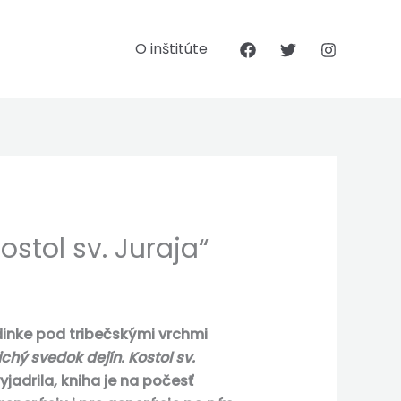
O inštitúte
stol sv. Juraja“
inke pod tribečskými vrchmi
ichý svedok dejín. Kostol sv.
jadrila, kniha je na počesť