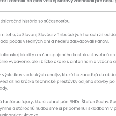
 ktorí kostolík od čias Veľkej Moravy zachovali pre našu
tisícročná história so súčasnosťou.
m toho, že Sloveni, Slováci v Tribečských horách žili od d
 stáda počas všedných dní a nedeľu zasväcovali Pánovi.
stolianskej lokality a s ňou spojeného kostola, stavebnú ar
ne vybavenie, ale i blízke okolie s cintorínom a vzácne 
 z výsledkov vedeckých analýz, ktoré ho zaraďujú do obdo
. Veď až na krátke technické prestávky od jeho stavby p
ady.
á fanfárou fujary, ktorú zahral pán RNDr. Štefan Suchý.
 hymne a stáročnú hudbu sme si pripomenuli skladbami v 
sicantica Slovaka.