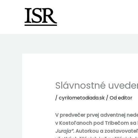
Preskočiť
na
obsah
Slávnostné uvedeni
/
cyrilometodiada.sk
/ Od
editor
V predvečer prvej adventnej ned
v Kostoľanoch pod Tribečom sa 
Juraja“.
Autorkou a zostavovateľko