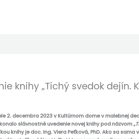
e knihy „Tichý svedok dejín. Ko
ele 2. decembra 2023 v Kultúrnom dome v malebnej ded
konalo slávnostné uvedenie novej knihy pod názvom „
T
u knihy je doc. Ing. Viera Peťková, PhD. Ako sa sama vy