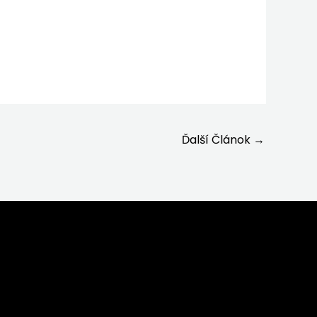
Ďalší Článok
→