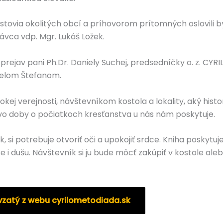
rostovia okolitých obcí a príhovorom prítomných oslovili b
rávca vdp. Mgr. Lukáš Ložek.
prejav pani Ph.Dr. Daniely Suchej, predsedníčky o. z. CY
nželom Štefanom.
kej verejnosti, návštevníkom kostola a lokality, aký histori
o doby o počiatkoch kresťanstva u nás nám poskytuje.
 si potrebuje otvoriť oči a upokojiť srdce. Kniha poskytu
 i dušu. Návštevník si ju bude môcť zakúpiť v kostole aleb
evzatý z webu cyrilometodiada.sk