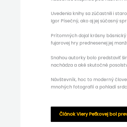
Uvedenia knihy sa zúčastnili i sta
Igor Písečný, ako aj jej súčasný sp
Prítomných dojal krásny básnický 
fujarovej hry prednesenej jej ma
Snahou autorky bolo predstaviť širo
nachádza a aké skutočné posolstv
Návštevník, hoc to moderný človek,
mnohých fotografií a pohladí srdce
Článok Viery Peťkovej bol pr