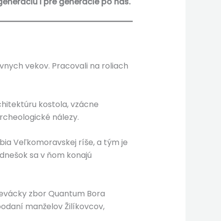
 generáciu i pre generácie po nás.
ávnych vekov. Pracovali na roliach
chitektúru kostola, vzácne
archeologické nálezy.
bia Veľkomoravskej ríše, a tým je
o dnešok sa v ňom konajú
 Spevácky zbor Quantum Bora
podaní manželov Žilíkovcov,