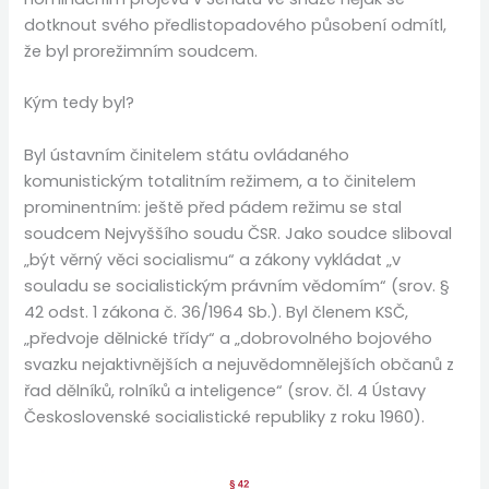
dotknout svého předlistopadového působení odmítl,
že byl prorežimním soudcem.
Kým tedy byl?
Byl ústavním činitelem státu ovládaného
komunistickým totalitním režimem, a to činitelem
prominentním: ještě před pádem režimu se stal
soudcem Nejvyššího soudu ČSR. Jako soudce sliboval
„být věrný věci socialismu“ a zákony vykládat „v
souladu se socialistickým právním vědomím“ (srov. §
42 odst. 1 zákona č. 36/1964 Sb.). Byl členem KSČ,
„předvoje dělnické třídy“ a „dobrovolného bojového
svazku nejaktivnějších a nejuvědomnělejších občanů z
řad dělníků, rolníků a inteligence“ (srov. čl. 4 Ústavy
Československé socialistické republiky z roku 1960).