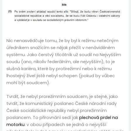
Nic nenasvědčuje tomu, že by byl k režimu netečným
úředníkem snažícím se nějak přežít v nenáviděném
systému. Jako čerstvý třicátník už soudil na Nejvyšším
soudu (ano, nikoliv federálním, ale nejvyšším), to je
slušná kariéra, které by protirežimní nebo k režimu
lhostejný živel jistě nebyl schopen (pokud by vůbec
mohl být soudcem).
Tvrdit, že nebyl prorežimním soudcem, je stejné, jako
tvrdit, že komunistický poslanec České národní rady
České socialistické republiky nebyl prorežimním
poslancem. To přirovnání sedí jak
plechová prdel na
motorku
: v obou případech se jedná o nejvyšší