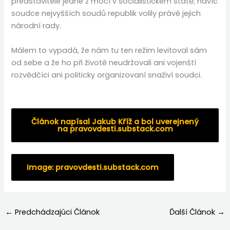
představitele jedné z mocí v socialistickém státě; navíc
soudce nejvyšších soudů republik volily právě jejich
národní rady.
Málem to vypadá, že nám tu ten režim levitoval sám
od sebe a že ho při životě neudržovali ani vojenští
rozvědčíci ani politicky organizovaní snaživí soudci.
Článok napísal Jakub Kříž a bol uverejnený
na pravovdesti.substack.com
Image:
pravovdesti.substack.com
←
Predchádzajúci Článok
Ďalší Článok
→