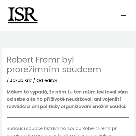
Preskočiť
na
obsah
Robert Fremr byl
prorežimním soudcem
/
Jakub Kříž
/ Od
editor
Málem to vypadá, že nám tu ten režim levitoval sám
od sebe a že ho při životě neudržovali ani vojenští
rozvědčíci ani politicky organizovaní snaživí soudci.
Budoucí soudce Ústavního soudu Robert Fremr při
nominačním projevu v Senátu ve snaze nějak se