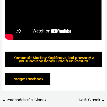
Komentár Martiny Kociánovej bol prevzatý z
youtubového kanálu Rádia Universum
Image: Facebook
←
Predchádzajúci Článok
Ďalší Článok
→