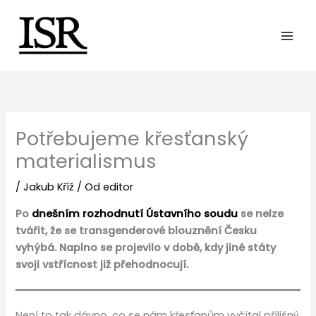
Preskočiť
na
obsah
Potřebujeme křesťanský
materialismus
/
Jakub Kříž
/ Od
editor
Po
dnešním rozhodnutí Ústavního soudu
se nelze
tvářit, že se transgenderové blouznění Česku
vyhýbá. Naplno se projevilo v době, kdy jiné státy
svoji vstřícnost již přehodnocují.
Není to tak dávno, co se nám křesťanům vyčítal přílišný