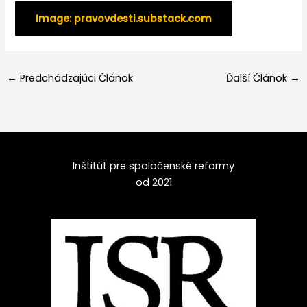
Image: pravovdesti.substack.com
←
Predchádzajúci Článok
Ďalší Článok
→
Inštitút pre spoločenské reformy
od 2021