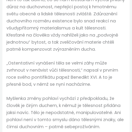
důraz na duchovnost, nepřející postoj k hmotnému
světu obecně a lidské tělesnosti zvláště. Zdůraznění
duchovního rozměru existence bylo snad reakcí na
všudypřítomný materialismus a kult tělesnosti.
Křesťané na člověka vždy nahlíželi jako na „podvojně
jednotnou“ bytost, a tak zveličování materie chtěli
patrně kompenzovat zvýrazněním ducha.
„Ostentativní vynášení těla se velmi záhy může
zvrhnout v nenávist vůči tělesnosti,“ napsal v prvním
roce svého pontifikátu papež Benedikt XVI. A to je
přesně bod, v němž se nyní nacházíme.
Myšlenka změny pohlaví vychází z předpokladu, že
člověk je čirým duchem, k němuž je tělesnost přidána
jaksi navíc. Tělo je nepodstatné, manipulovatelné. Ani
pohlaví není v tomto smyslu dáno tělesnými znaky, ale
čímsi duchovním – patrně sebeprožíváním.