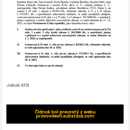
Jakub Kříž
Článok bol prevzatý z webu
pravovdesti.substack.com