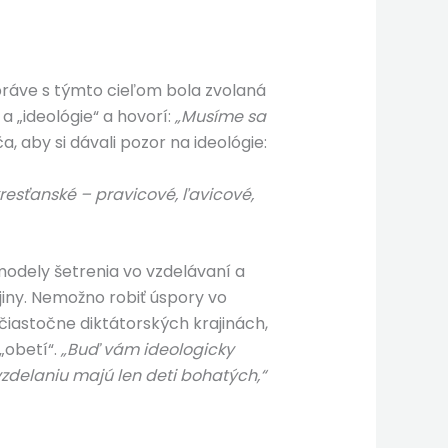
e práve s týmto cieľom bola zvolaná
 „ideológie“ a hovorí:
„Musíme sa
aby si dávali pozor na ideológie:
kresťanské – pravicové, ľavicové,
dely šetrenia vo vzdelávaní a
jiny. Nemožno robiť úspory vo
v čiastočne diktátorských krajinách,
„obetí“.
„Buď vám ideologicky
vzdelaniu majú len deti bohatých,“