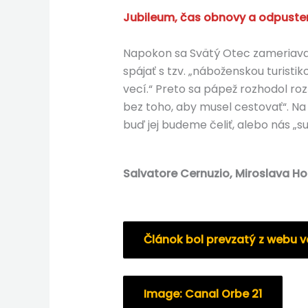
Jubileum, čas obnovy a odpuste
Napokon sa Svätý Otec zameriava n
spájať s tzv. „náboženskou turisti
vecí.“ Preto sa pápež rozhodol roz
bez toho, aby musel cestovať“. Na 
buď jej budeme čeliť, alebo nás „su
Salvatore Cernuzio, Miroslava H
Článok bol prevzatý z webu 
Image: Canal Orbe 21