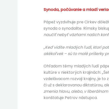
Synoda, počúvanie a mladí veria
Pápež vyzdvihuje pre Cirkev dôleži
synoda o synodalite. Rímsky bisku
naučiť nebyť väzňami našich konflik
„Keď vidíte mladých ľudí, ktorí pa
akékoľvek – sú to malé príšerky pr
Ohľadom témy mladých ľudí pápež
kultúre v niektorých krajinách: „
vzdelávacom rozvoji krajiny, je to 
či už s deklarovanou diktatúrou, al
zmenia hlavu, alebo, v liberálnom
konštatuje Petrov nástupca.