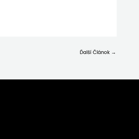
Ďalší Článok
→