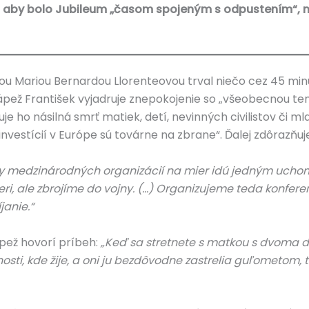
je, aby bolo Jubileum „časom spojeným s odpustením“, 
u Mariou Bernardou Llorenteovou trval niečo cez 45 minú
ápež František vyjadruje znepokojenie so „všeobecnou te
e ho násilná smrť matiek, detí, nevinných civilistov či ml
investícií v Európe sú továrne na zbrane“. Ďalej zdôrazňuj
y medzinárodných organizácií na mier idú jedným uchom
ri, ale zbrojíme do vojny. (…) Organizujeme teda konferen
anie.“
ápež hovorí príbeh:
„Keď sa stretnete s matkou s dvoma deť
arnosti, kde žije, a oni ju bezdôvodne zastrelia guľometom,