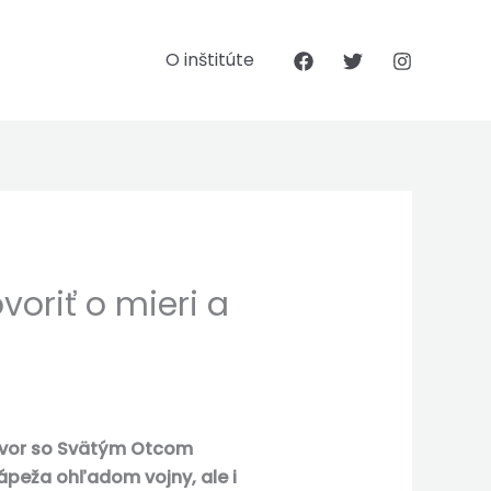
O inštitúte
voriť o mieri a
hovor so Svätým Otcom
ápeža ohľadom vojny, ale i