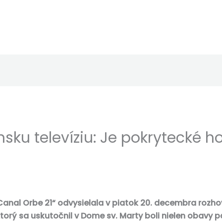
sku televíziu: Je pokrytecké ho
 „Canal Orbe 21“ odvysielala v piatok 20. decembra roz
orý sa uskutočnil v Dome sv. Marty boli nielen obavy p