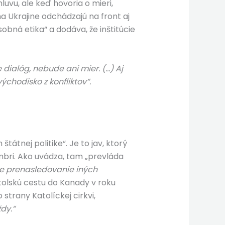
uvu, ale keď hovoria o mieri,
 Ukrajine odchádzajú na front aj
obná etika“ a dodáva, že inštitúcie
 dialóg, nebude ani mier. (…) Aj
chodisko z konfliktov“.
tnej politike“. Je to jav, ktorý
embri. Ako uvádza, tam „prevláda
še prenasledovanie iných
štolskú cestu do Kanady v roku
trany Katolíckej cirkvi,
dy.“