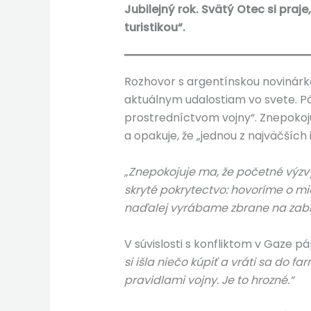
Jubilejný rok. Svätý Otec si pra
turistikou“.
Rozhovor s argentínskou novinárko
aktuálnym udalostiam vo svete. P
prostredníctvom vojny“. Znepokojuj
a opakuje, že „jednou z najväčších 
„Znepokojuje ma, že početné výzv
skryté pokrytectvo: hovoríme o mie
naďalej vyrábame zbrane na zabíj
V súvislosti s konfliktom v Gaze p
si išla niečo kúpiť a vráti sa do f
pravidlami vojny. Je to hrozné.“