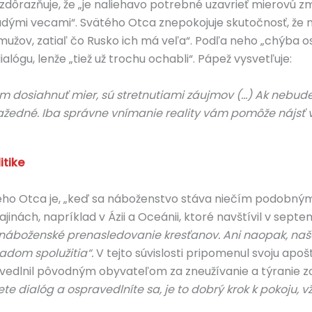
ôrazňuje, že „je naliehavo potrebné uzavrieť mierovú zml
ými vecami“. Svätého Otca znepokojuje skutočnosť, že na
užov, zatiaľ čo Rusko ich má veľa“. Podľa neho „chýba os
alógu, lenže „tiež už trochu ochabli“. Pápež vysvetľuje:
ľom dosiahnuť mier, sú stretnutiami záujmov (…) Ak nebude
ažedné. Iba správne vnímanie reality vám pomôže nájsť vý
tike
Otca je, „keď sa náboženstvo stáva niečím podobným štá
ajinách, napríklad v Ázii a Oceánii, ktoré navštívil v sept
 náboženské prenasledovanie kresťanov. Ani naopak, na
ladom spolužitia“.
V tejto súvislosti pripomenul svoju apo
vedlnil pôvodným obyvateľom za zneužívanie a týranie zo s
te dialóg a ospravedlníte sa, je to dobrý krok k pokoju, vž