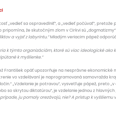
ci
tosť „vedieť sa ospravedlniť“, a „vedieť počúvať“, pretož
p pripomína, že skutočným zlom v Cirkvi sú „dogmatizmy“ a
tov a vyjsť z labyrintu.“
Mladým veriacim pápež odporúča, 
tria k týmto organizáciám, ktoré sú viac ideologické ako 
ipútané k myšlienke.“
 František opäť upozorňuje na nesprávne ekonomické mo
Šetrenie vo vzdelávaní je naprogramovaná samovražda kra
zločin.“ „Vzdelanie je potravou“, vysvetľuje pápež, preto „
ebo so skrytou diktatúrou“, je vzdelanie jednou z hlavných 
 prípade, ju pomaly orezávajú, nie? A prístup k vyššiemu 