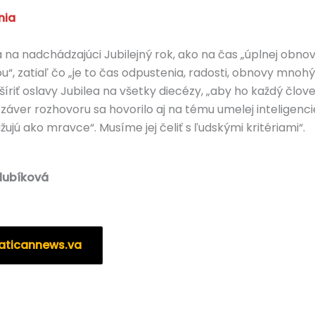
nia
a nadchádzajúci Jubilejný rok, ako na čas „úplnej obnovy“
kou“, zatiaľ čo „je to čas odpustenia, radosti, obnovy m
šíriť oslavy Jubilea na všetky diecézy, „aby ho každý člo
záver rozhovoru sa hovorilo aj na tému umelej inteligencie
žujú ako mravce“. Musíme jej čeliť s ľudskými kritériami“.
olubíková
vaticannews.va