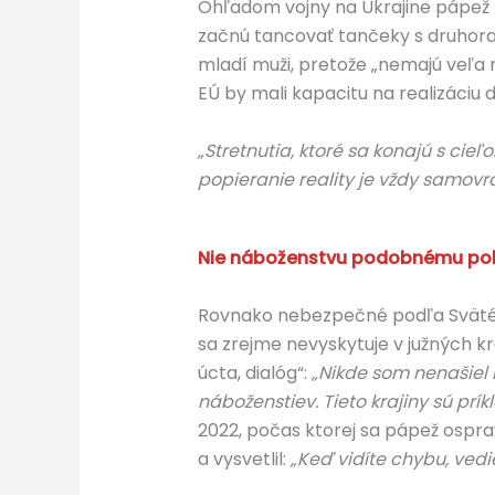
Ohľadom vojny na Ukrajine pápež zd
začnú tancovať tančeky s druhorad
mladí muži, pretože „nemajú veľa m
EÚ by mali kapacitu na realizáciu di
„Stretnutia, ktoré sa konajú s cie
popieranie reality je vždy samovr
Nie náboženstvu podobnému poli
Rovnako nebezpečné podľa Svätého 
sa zrejme nevyskytuje v južných kr
úcta, dialóg“:
„Nikde som nenašiel
náboženstiev. Tieto krajiny sú prík
2022, počas ktorej sa pápež ospra
a vysvetlil:
„Keď vidíte chybu, vedie