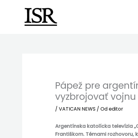
Preskočiť
na
obsah
Pápež pre argentín
vyzbrojovať vojnu
/
VATICAN NEWS
/ Od
editor
Argentínska katolícka televízia
Františkom. Témami rozhovoru, kt