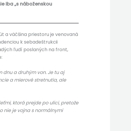
nie iba „s náboženskou
t a väčšina priestoru je venovaná
ndenciou k sebadeštrukcii
adých ľudí poslaných na front,
e:
 dnu a druhým von. Je tu aj
cie a mierové stretnutia, ale
mi, ktorá prejde po ulici, pretože
 to nie je vojna s normálnymi