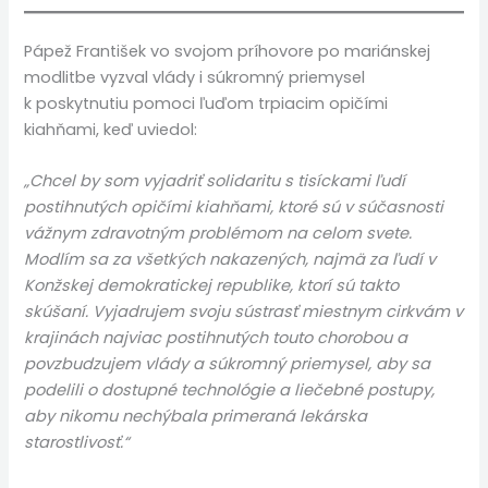
Pápež František vo svojom príhovore po mariánskej
modlitbe vyzval vlády i súkromný priemysel
k poskytnutiu pomoci ľuďom trpiacim opičími
kiahňami, keď uviedol:
„Chcel by som vyjadriť solidaritu s tisíckami ľudí
postihnutých opičími kiahňami, ktoré sú v súčasnosti
vážnym zdravotným problémom na celom svete.
Modlím sa za všetkých nakazených, najmä za ľudí v
Konžskej demokratickej republike, ktorí sú takto
skúšaní. Vyjadrujem svoju sústrasť miestnym cirkvám v
krajinách najviac postihnutých touto chorobou a
povzbudzujem vlády a súkromný priemysel, aby sa
podelili o dostupné technológie a liečebné postupy,
aby nikomu nechýbala primeraná lekárska
starostlivosť.“