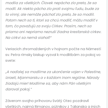
modlia za všetkých. Človek nepácha zlo preto, že sa
modlí. Ak niekto pácha zlo proti svojmu ľudu, bude za
to vinný, ale nemôže páchať zlo preto, že sa modlil.
Potom nech sa tí, ktorí sa chcú modliť, môžu modliť v
tom, čo považujú za svoju Cirkev. Prosím, nech sa
priamo ani nepriamo nezruší žiadna kresťanská cirkev.
Na cirkvi sa nemá siahať!“
Veriacich zhromaždených v hojnom počte na Námestí
sv. Petra rímsky biskup vyzval k modlitbám za pokoj vo
svete:
„A naďalej sa modlime za ukončenie vojen v Palestíne,
Izraeli, Mjanmarsku a v každom inom regióne. Národy
žiadajú mier! Modlime sa, aby nám Pán všetkým
daroval pokoj.“
Záverom svojho príhovoru Svätý Otec pozdravil
všetkých, najmä Rimanov, pútnikov z Talianska a iných