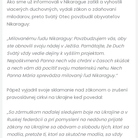
Ako sme už informovali v Nikarague zatkli a vyhostili
viacerých duchovných, vydali zákon o zdaňovaní
milodarov, preto Svätý Otec povzbudil obyvateľov
Nikaraguy:
„Milovanému ľudu Nikaraguy: Povzbudzujem vás, aby
ste obnovili svoju nádej v Ježiša. Pamätajte, že Duch
Svätý vždy vedie dejiny k vyšším projektom.
Nepoškvrnená Panna nech vás chráni v časoch skúšok
a nech vám dá pocítiť svoju materinskú nehu. Nech
Panna Mária sprevádza milovaný ľud Nikaraguy.“
Pápež vyjadril svoje sklamanie nad zákonom o zrušení
pravoslávnej cirkvi na Ukrajine keď povedal:
„So zármutkom naďalej sledujem boje na Ukrajine a v
Ruskej federácii a pri pomyslení na nedávno prijaté
zákony na Ukrajine sa obávam o slobodu tých, ktorí sa
modlia, pretože tí, ktorí sa skutočne modlia, sa vždy