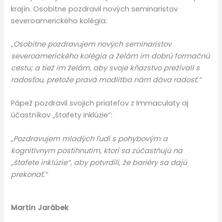
krajín. Osobitne pozdravil nových seminaristov
severoamerického kolégia:
„Osobitne pozdravujem nových seminaristov
severoamerického kolégia a želám im dobrú formačnú
cestu; a tiež im želám, aby svoje kňazstvo prežívali s
radosťou, pretože pravá modlitba nám dáva radosť.“
Pápež pozdravil svojich priateľov z Immaculaty aj
účastníkov „štafety inklúzie“:
„Pozdravujem mladých ľudí s pohybovým a
kognitívnym postihnutím, ktorí sa zúčastňujú na
„štafete inklúzie“, aby potvrdili, že bariéry sa dajú
prekonať.“
Martin Jarábek