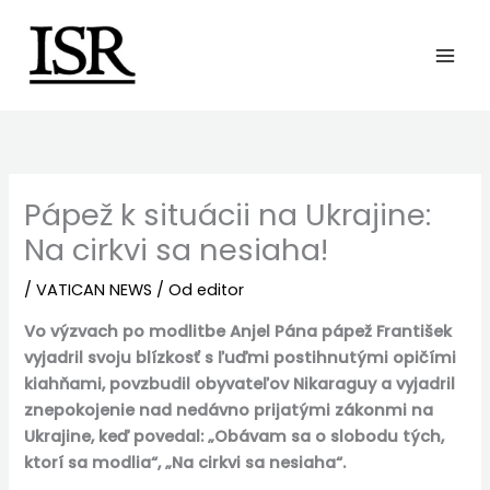
Preskočiť
na
obsah
Pápež k situácii na Ukrajine:
Na cirkvi sa nesiaha!
/
VATICAN NEWS
/ Od
editor
Vo výzvach po modlitbe Anjel Pána pápež František
vyjadril svoju blízkosť s ľuďmi postihnutými opičími
kiahňami, povzbudil obyvateľov Nikaraguy a vyjadril
znepokojenie nad nedávno prijatými zákonmi na
Ukrajine, keď povedal: „Obávam sa o slobodu tých,
ktorí sa modlia“, „Na cirkvi sa nesiaha“.