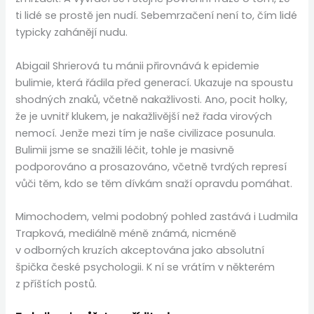
ti lidé se prostě jen nudí. Sebemrzačení není to, čím lidé
typicky zahánějí nudu.
Abigail Shrierová tu mánii přirovnává k epidemie
bulimie, která řádila před generací. Ukazuje na spoustu
shodných znaků, včetně nakažlivosti. Ano, pocit holky,
že je uvnitř klukem, je nakažlivější než řada virových
nemocí. Jenže mezi tím je naše civilizace posunula.
Bulimii jsme se snažili léčit, tohle je masivně
podporováno a prosazováno, včetně tvrdých represí
vůči těm, kdo se těm dívkám snaží opravdu pomáhat.
Mimochodem, velmi podobný pohled zastává i Ludmila
Trapková, mediálně méně známá, nicméně
v odborných kruzích akceptována jako absolutní
špička české psychologii. K ní se vrátím v některém
z příštích postů.