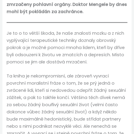
zmrzačeny pohlavní orgány. Doktor Mengele by dnes
mohl být pokládán za zachránce.
Je to o to větší škoda, že naše znalosti mozku a z nich
vyplývající terapeutické techniky doznaly obrovský
pokrok a je možné pomoci mnoha lidem, kteří by dříve
byli odsouzeni k životu ve zmatcích a depresích. Místo
pomoci se jim ale dostává mrzačení.
Ta kniha je nekompromisní, ale zároveň vyvrací
povrchní moralistní fráze o tom, že se prý jedná o
zvrácené lidi, kteří si nedovedou odepřít žádný sexuální
zážitek, a pak to takhle končí. Většina těch dívek nemá
za sebou žádný bouřlivý sexuální život (velmi často
dokonce vůbec žádný sexuální život) a když někdo
bude maximálně hedonistický, bude střídat partnery
nebo s nimi podnikat nezvyklé věci. Ale nenechá se
zmrzačit. A vyvrací se i stejně povrchní fráze o tom, že