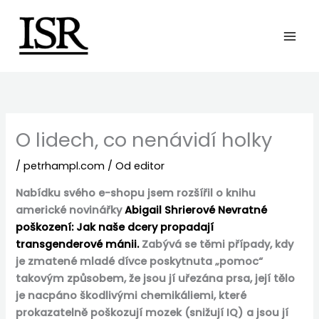
Preskočiť
na
obsah
O lidech, co nenávidí holky
/
petrhampl.com
/ Od
editor
Nabídku svého e-shopu jsem rozšířil o knihu
americké novinářky
Abigail Shrierové Nevratné
poškození: Jak naše dcery propadají
transgenderové mánii.
Zabývá se těmi případy, kdy
je zmatené mladé dívce poskytnuta „pomoc“
takovým způsobem, že jsou jí uřezána prsa, její tělo
je nacpáno škodlivými chemikáliemi, které
prokazatelně poškozují mozek (snižují IQ) a jsou jí