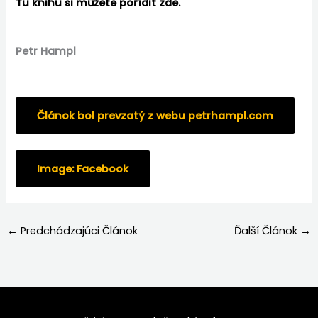
Tu knihu si můžete pořídit zde.
Petr Hampl
Článok bol prevzatý z webu petrhampl.com
Image: Facebook
←
Predchádzajúci Článok
Ďalší Článok
→