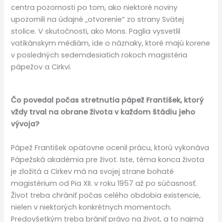
centra pozornosti po tom, ako niektoré noviny
upozornili na údajné „otvorenie“ zo strany Svätej
stolice. V skutočnosti, ako Mons. Paglia vysvetlil
vatikánskym médiám, ide o náznaky, ktoré majú korene
v posledných sedemdesiatich rokoch magistéria
pápežov a Cirkvi.
Čo povedal počas stretnutia pápež František, ktorý
vždy trval na obrane života v každom štádiu jeho
vývoja?
Pápež František opätovne ocenil prácu, ktorú vykonáva
Pápežská akadémia pre život. Iste, téma konca života
je zložitá a Cirkev má na svojej strane bohaté
magistérium od Pia XII. v roku 1957 až po súčasnosť.
Život treba chrániť počas celého obdobia existencie,
nielen v niektorých konkrétnych momentoch.
Predovšetkým treba brániť právo na život, a to najmä