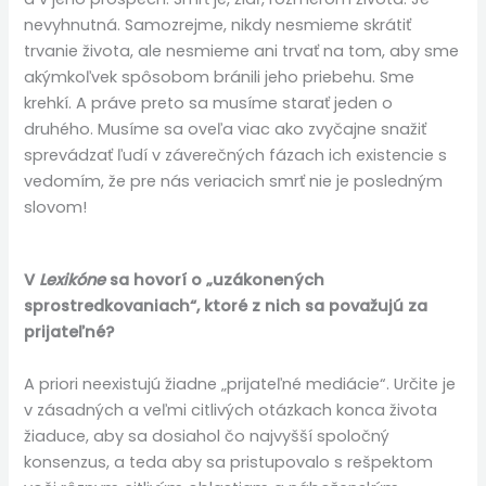
nevyhnutná. Samozrejme, nikdy nesmieme skrátiť
trvanie života, ale nesmieme ani trvať na tom, aby sme
akýmkoľvek spôsobom bránili jeho priebehu. Sme
krehkí. A práve preto sa musíme starať jeden o
druhého. Musíme sa oveľa viac ako zvyčajne snažiť
sprevádzať ľudí v záverečných fázach ich existencie s
vedomím, že pre nás veriacich smrť nie je posledným
slovom!
V
Lexikóne
sa hovorí o „uzákonených
sprostredkovaniach“, ktoré z nich sa považujú za
prijateľné?
A priori neexistujú žiadne „prijateľné mediácie“. Určite je
v zásadných a veľmi citlivých otázkach konca života
žiaduce, aby sa dosiahol čo najvyšší spoločný
konsenzus, a teda aby sa pristupovalo s rešpektom