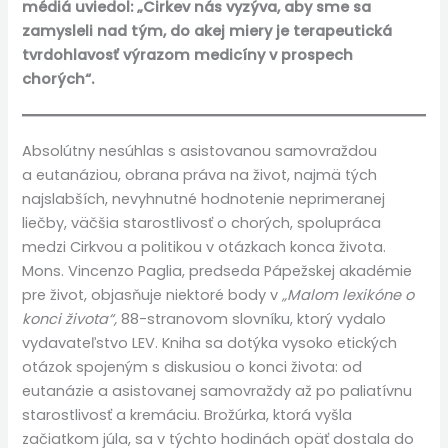
médiá uviedol: „Cirkev nás vyzýva, aby sme sa
zamysleli nad tým, do akej miery je terapeutická
tvrdohlavosť výrazom medicíny v prospech
chorých“.
Absolútny nesúhlas s asistovanou samovraždou
a eutanáziou, obrana práva na život, najmä tých
najslabších, nevyhnutné hodnotenie neprimeranej
liečby, väčšia starostlivosť o chorých, spolupráca
medzi Cirkvou a politikou v otázkach konca života.
Mons. Vincenzo Paglia, predseda Pápežskej akadémie
pre život, objasňuje niektoré body v
„Malom lexikóne o
konci života“,
88-stranovom slovníku, ktorý vydalo
vydavateľstvo LEV. Kniha sa dotýka vysoko etických
otázok spojeným s diskusiou o konci života: od
eutanázie a asistovanej samovraždy až po paliatívnu
starostlivosť a kremáciu. Brožúrka, ktorá vyšla
začiatkom júla, sa v týchto hodinách opäť dostala do