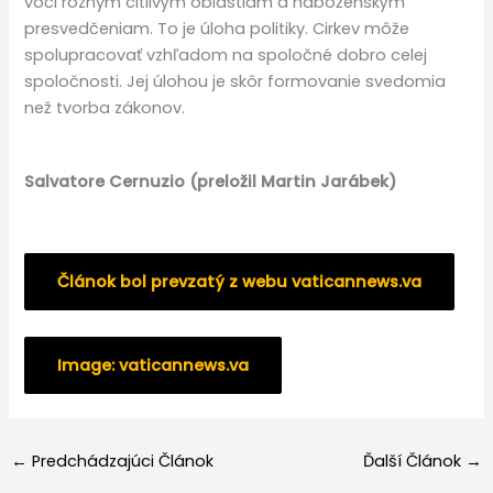
voči rôznym citlivým oblastiam a náboženským
presvedčeniam. To je úloha politiky. Cirkev môže
spolupracovať vzhľadom na spoločné dobro celej
spoločnosti. Jej úlohou je skôr formovanie svedomia
než tvorba zákonov.
Salvatore Cernuzio
(preložil Martin Jarábek)
Článok bol prevzatý z webu vaticannews.va
Image: vaticannews.va
←
Predchádzajúci Článok
Ďalší Článok
→