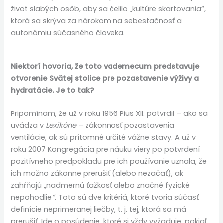
život slabých osôb, aby sa čelilo „kultúre skartovania“,
ktorá sa skrýva za nárokom na sebestačnosť a
autonómiu súčasného človeka.
Niektorí hovoria, že toto vademecum predstavuje
otvorenie Svätej stolice pre pozastavenie výživy a
hydratácie.
Je to tak?
Pripomínam, že už v roku 1956 Pius XII. potvrdil – ako sa
uvádza v
Lexikóne
– zákonnosť pozastavenia
ventilácie, ak sú prítomné určité vážne stavy. A už v
roku 2007 Kongregácia pre náuku viery po potvrdení
pozitívneho predpokladu pre ich používanie uznala, že
ich možno zákonne prerušiť (alebo nezačať), ak
zahŕňajú „nadmernú ťažkosť alebo značné fyzické
nepohodlie
“
. Toto sú dve kritériá, ktoré tvoria súčasť
definície neprimeranej liečby, t. j. tej, ktorá sa má
prerušiť. Ide o posúdenie, ktoré si vždy vyžaduje, pokiaľ