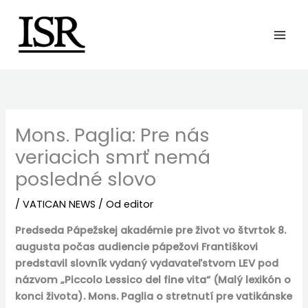
Preskočiť
na
obsah
Mons. Paglia: Pre nás
veriacich smrť nemá
posledné slovo
/
VATICAN NEWS
/ Od
editor
Predseda Pápežskej akadémie pre život vo štvrtok 8.
augusta počas audiencie pápežovi Františkovi
predstavil slovník vydaný vydavateľstvom LEV pod
názvom „Piccolo Lessico del fine vita“ (Malý lexikón o
konci života). Mons. Paglia o stretnutí pre vatikánske