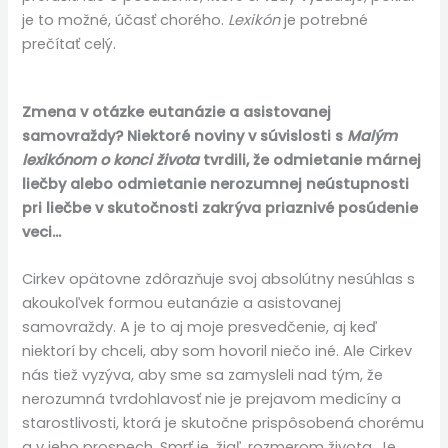
je to možné, účasť chorého.
Lexikón
je potrebné
prečítať celý.
Zmena v otázke eutanázie a asistovanej
samovraždy?
Niektoré noviny v súvislosti s
Malým
lexikónom o konci života
tvrdili, že odmietanie márnej
liečby alebo odmietanie nerozumnej neústupnosti
pri liečbe v skutočnosti zakrýva priaznivé posúdenie
veci…
Cirkev opätovne zdôrazňuje svoj absolútny nesúhlas s
akoukoľvek formou eutanázie a asistovanej
samovraždy. A je to aj moje presvedčenie, aj keď
niektorí by chceli, aby som hovoril niečo iné. Ale Cirkev
nás tiež vyzýva, aby sme sa zamysleli nad tým, že
nerozumná tvrdohlavosť nie je prejavom medicíny a
starostlivosti, ktorá je skutočne prispôsobená chorému
a v jeho prospech. Smrť je, žiaľ, rozmerom života. Je