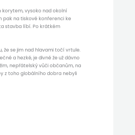
m korytem, vysoko nad okolní
em pak na tiskové konferenci ke
ta stavba líbí. Po krátkém
, že se jim nad hlavami točí vrtule.
tečné a hezké, je divné že už dávno
žim, nepřátelský vůči občanům, na
y z toho globálního dobra nebyli