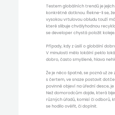
Testem globálních trendů je jejich 
konkrétně dotknou. Řekne-li se, ž
vysokou vrtulovou obludu touží má
které slibuje chvályhodnou recykl
se developer chystá položit koleje
Případy, kdy z úsilí o globální dob
V minulosti mělo lokální peklo lo
dobro, často smyšlené, hlava nehla
Že je něco špatně, se pozná už ze 
s čertem, ve snaze postavit dotče
povinně objeví na úřední desce, j
Než domorodcům dojde, která bije, 
různých úřadů, komisí či odborů,
se hodilo ověřit, či doplnit.