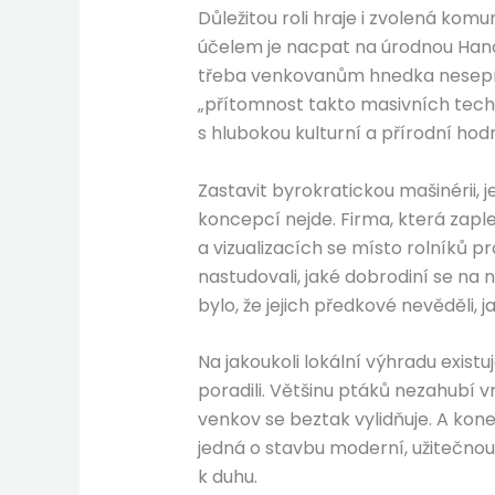
Důležitou roli hraje i zvolená kom
účelem je nacpat na úrodnou Hano
třeba venkovanům hnedka nesepne, 
„přítomnost takto masivních techn
s hlubokou kulturní a přírodní hodn
Zastavit byrokratickou mašinérii, j
koncepcí nejde. Firma, která zaple
a vizualizacích se místo rolníků p
nastudovali, jaké dobrodiní se na 
bylo, že jejich předkové nevěděli, ja
Na jakoukoli lokální výhradu exist
poradili. Většinu ptáků nezahubí v
venkov se beztak vylidňuje. A koneč
jedná o stavbu moderní, užitečnou 
k duhu.