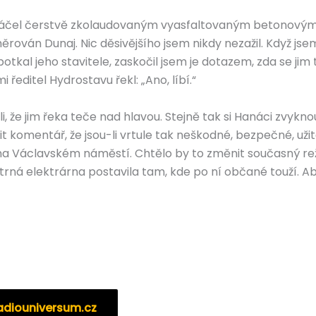
em kráčel čerstvě zkolaudovaným vyasfaltovaným betonový
ěrován Dunaj. Nic děsivějšího jsem nikdy nezažil. Když js
tkal jeho stavitele, zaskočil jsem je dotazem, zda se jim 
i ředitel Hydrostavu řekl: „Ano, líbí.“
i, že jim řeka teče nad hlavou. Stejně tak si Hanáci zvyknou
it komentář, že jsou-li vrtule tak neškodné, bezpečné, uži
 na Václavském náměstí. Chtělo by to změnit současný re
rná elektrárna postavila tam, kde po ní občané touží. Ab
adiouniversum.cz