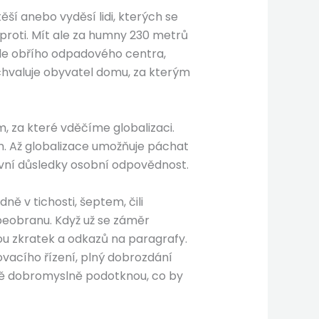
ěší anebo vyděsí lidi, kterých se
proti. Mít ale za humny 230 metrů
edle obřího odpadového centra,
ochvaluje obyvatel domu, za kterým
um, za které vděčíme globalizaci.
em. Až globalizace umožňuje páchat
tivní důsledky osobní odpovědnost.
ně v tichosti, šeptem, čili
beobranu. Když už se záměr
ou zkratek a odkazů na paragrafy.
ťovacího řízení, plný dobrozdání
adě dobromyslně podotknou, co by