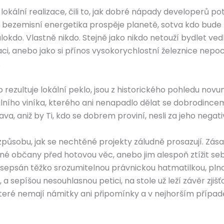
lokální realizace, čili to, jak dobré nápady developerů pot
e bezemisní energetika prospěje planetě, sotva kdo bude 
lokdo. Vlastně nikdo. Stejně jako nikdo netouží bydlet v
aci, anebo jako si přínos vysokorychlostní železnice nep
.
ro rezultuje lokální peklo, jsou z historického pohledu nov
kálního viníka, kterého ani nenapadlo dělat se dobrodinc
va, aniž by Ti, kdo se dobrem proviní, nesli za jeho nega
způsobu, jak se nechtěné projekty záludně prosazují. Zásad
né občany před hotovou věc, anebo jim alespoň ztížit se
e sepsán těžko srozumitelnou právnickou hatmatilkou, pln
a sepíšou nesouhlasnou petici, na stole už leží závěr zjiš
 které nemají námitky ani připomínky a v nejhorším příp