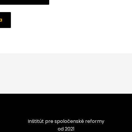
a
Inštitút pre spoločenské reformy
od 2021