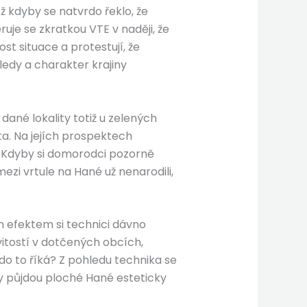
ž kdyby se natvrdo řeklo, že
je se zkratkou VTE v naději, že
t situace a protestují, že
ledy a charakter krajiny
dané lokality totiž u zelených
ta. Na jejích prospektech
i. Kdyby si domorodci pozorně
ezi vrtule na Hané už nenarodili,
ým efektem si technici dávno
vitostí v dotčených obcích,
Kdo to říká? Z pohledu technika se
ály půjdou ploché Hané esteticky