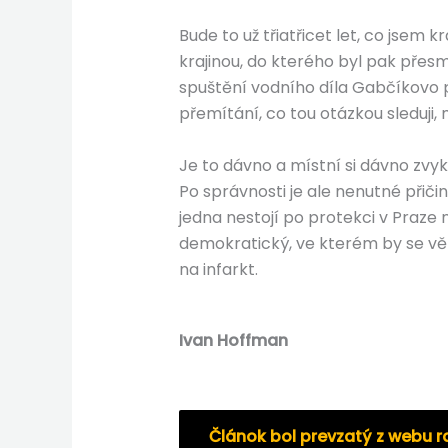
Bude to už třiatřicet let, co js
krajinou, do kterého byl pak přesm
spuštění vodního díla Gabčíkovo po
přemítání, co tou otázkou sleduji, m
Je to dávno a místní si dávno zvykl
Po správnosti je ale nenutné přičin
jedna nestojí po protekci v Praze
demokratický, ve kterém by se vět
na infarkt.
Ivan Hoffman
Článok bol prevzatý z webu r