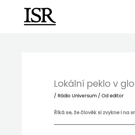
Preskočiť
na
obsah
Lokální peklo v gl
/
Rádio Universum
/ Od
editor
Říká se, že člověk si zvykne i na s