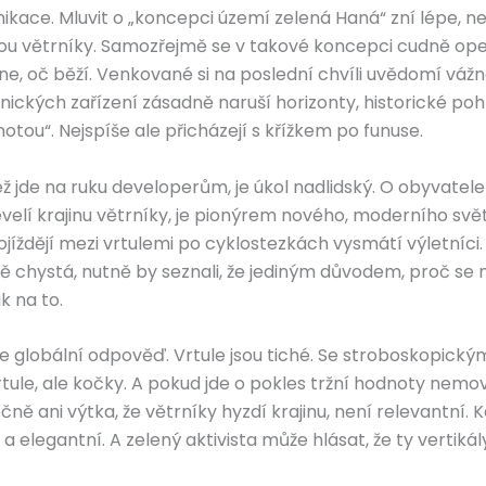
unikace. Mluvit o „koncepci území zelená Haná“ zní lépe, ne
u větrníky. Samozřejmě se v takové koncepci cudně operu
oč běží. Venkované si na poslední chvíli uvědomí vážnos
ických zařízení zásadně naruší horizonty, historické poh
otou“. Nejspíše ale přicházejí s křížkem po funuse.
ež jde na ruku developerům, je úkol nadlidský. O obyvatele 
velí krajinu větrníky, je pionýrem nového, moderního svě
rojíždějí mezi vrtulemi po cyklostezkách vysmátí výletníc
ně chystá, nutně by seznali, že jediným důvodem, proč se m
k na to.
uje globální odpověď. Vrtule jsou tiché. Se stroboskopick
rtule, ale kočky. A pokud jde o pokles tržní hodnoty nemo
ně ani výtka, že větrníky hyzdí krajinu, není relevantní. 
a elegantní. A zelený aktivista může hlásat, že ty vertik