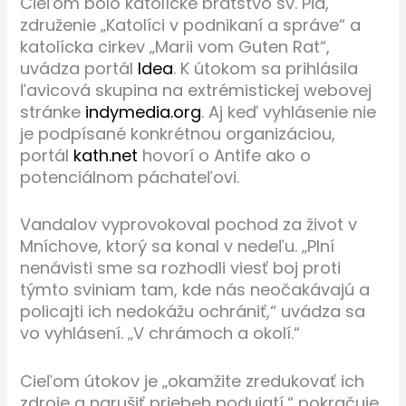
Cieľom bolo katolícke bratstvo sv. Pia,
združenie „Katolíci v podnikaní a správe“ a
katolícka cirkev „Marii vom Guten Rat“,
uvádza portál
Idea
. K útokom sa prihlásila
ľavicová skupina na extrémistickej webovej
stránke
indymedia.org
. Aj keď vyhlásenie nie
je podpísané konkrétnou organizáciou,
portál
kath.net
hovorí o Antife ako o
potenciálnom páchateľovi.
Vandalov vyprovokoval pochod za život v
Mníchove, ktorý sa konal v nedeľu. „Plní
nenávisti sme sa rozhodli viesť boj proti
týmto sviniam tam, kde nás neočakávajú a
policajti ich nedokážu ochrániť,“ uvádza sa
vo vyhlásení. „V chrámoch a okolí.“
Cieľom útokov je „okamžite zredukovať ich
zdroje a narušiť priebeh podujatí,“ pokračuje