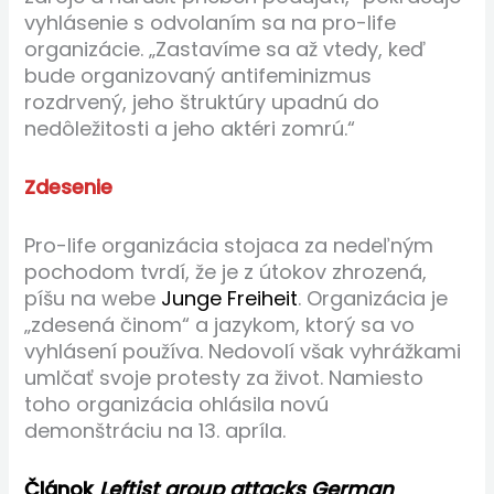
vyhlásenie s odvolaním sa na pro-life
organizácie. „Zastavíme sa až vtedy, keď
bude organizovaný antifeminizmus
rozdrvený, jeho štruktúry upadnú do
nedôležitosti a jeho aktéri zomrú.“
Zdesenie
Pro-life organizácia stojaca za nedeľným
pochodom tvrdí, že je z útokov zhrozená,
píšu na webe
Junge Freiheit
. Organizácia je
„zdesená činom“ a jazykom, ktorý sa vo
vyhlásení používa. Nedovolí však vyhrážkami
umlčať svoje protesty za život. Namiesto
toho organizácia ohlásila novú
demonštráciu na 13. apríla.
Článok
Leftist group attacks German