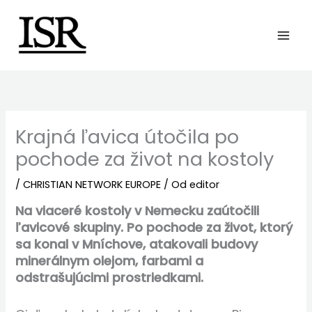
Preskočiť
na
obsah
Krajná ľavica útočila po
pochode za život na kostoly
/
CHRISTIAN NETWORK EUROPE
/ Od
editor
Na viaceré kostoly v Nemecku zaútočili
ľavicové skupiny. Po pochode za život, ktorý
sa konal v Mníchove, atakovali budovy
minerálnym olejom, farbami a
odstrašujúcimi prostriedkami.