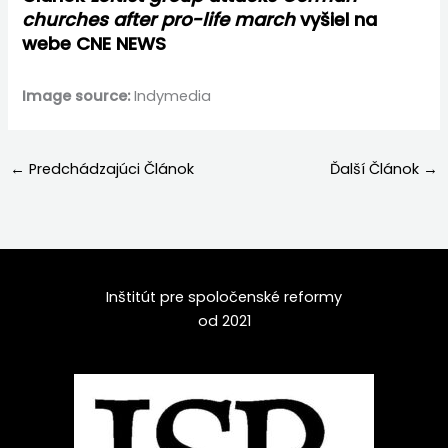
churches after pro-life march
vyšiel na
webe CNE NEWS
Image source:
Indymedia
←
Predchádzajúci Článok
Ďalší Článok
→
Inštitút pre spoločenské reformy
od 2021