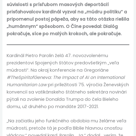
súvislosti s prísľubom masových deportácií
prisťahovalcov kardinál vyzval na „múdru politiku“ a
pripomenul postoj pápeža, aby sa táto otázka riešila
„humánnym“ spôsobom. O Číne povedal: Dialóg
pokračuje, síce po malých krokoch, ale pokračuje.
Kardinál Pietro Parolin želá 47. novozvolenému
prezidentovi Spojených štátov predovšetkým „veľa
múdrosti“. Na okraj konferencie na Gregoriáne
#TheSpiritofGeneva: The Impact of AI on International
Humanitarian Law
pri príležitosti 75. výročia Ženevských
konvencií sa vatikánskeho štátneho sekretára novinári
pýtali na zvolenie Donalda Trumpa do čela Bieleho
domu, už druhého po mandáte 2017-2021.
„Na začiatku jeho funkčného obdobia mu želáme veľa
múdrosti, pretože tá je podľa Biblie hlavnou cnosťou
vládcov,“ povedal kard. Parolin. „Ja,“ dodal, „verím, že