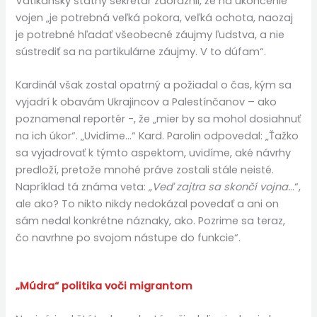
Vatikánsky štátny sekretár zdôraznil, že na ukončenie
vojen „je potrebná veľká pokora, veľká ochota, naozaj
je potrebné hľadať všeobecné záujmy ľudstva, a nie
sústrediť sa na partikulárne záujmy. V to dúfam“.
Kardinál však zostal opatrný a požiadal o čas, kým sa
vyjadrí k obavám Ukrajincov a Palestínčanov – ako
poznamenal reportér -, že „mier by sa mohol dosiahnuť
na ich úkor“. „Uvidíme…“ Kard. Parolin odpovedal: „Ťažko
sa vyjadrovať k týmto aspektom, uvidíme, aké návrhy
predloží, pretože mnohé práve zostali stále neisté.
Napríklad tá známa veta:
„Veď zajtra sa skončí vojna.
..“,
ale ako? To nikto nikdy nedokázal povedať a ani on
sám nedal konkrétne náznaky, ako. Pozrime sa teraz,
čo navrhne po svojom nástupe do funkcie“.
„Múdra“ politika voči migrantom