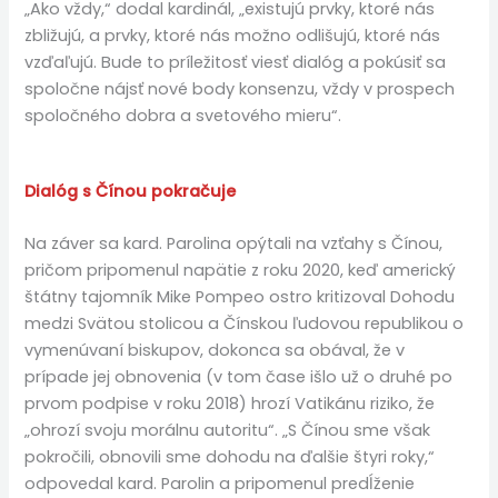
„Ako vždy,“ dodal kardinál, „existujú prvky, ktoré nás
zbližujú, a prvky, ktoré nás možno odlišujú, ktoré nás
vzďaľujú. Bude to príležitosť viesť dialóg a pokúsiť sa
spoločne nájsť nové body konsenzu, vždy v prospech
spoločného dobra a svetového mieru“.
Dialóg s Čínou pokračuje
Na záver sa kard. Parolina opýtali na vzťahy s Čínou,
pričom pripomenul napätie z roku 2020, keď americký
štátny tajomník Mike Pompeo ostro kritizoval Dohodu
medzi Svätou stolicou a Čínskou ľudovou republikou o
vymenúvaní biskupov, dokonca sa obával, že v
prípade jej obnovenia (v tom čase išlo už o druhé po
prvom podpise v roku 2018) hrozí Vatikánu riziko, že
„ohrozí svoju morálnu autoritu“. „S Čínou sme však
pokročili, obnovili sme dohodu na ďalšie štyri roky,“
odpovedal kard. Parolin a pripomenul predĺženie