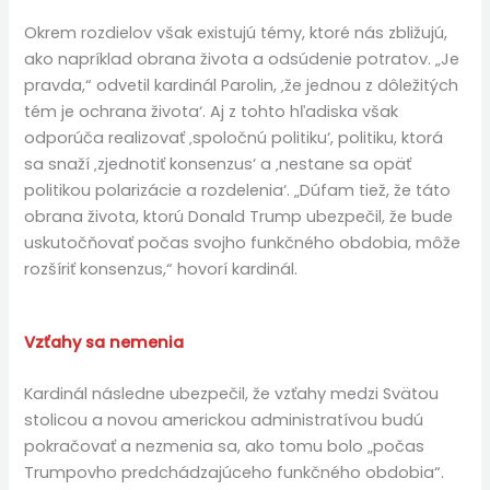
Okrem rozdielov však existujú témy, ktoré nás zbližujú,
ako napríklad obrana života a odsúdenie potratov. „Je
pravda,“ odvetil kardinál Parolin, ‚že jednou z dôležitých
tém je ochrana života‘. Aj z tohto hľadiska však
odporúča realizovať ‚spoločnú politiku‘, politiku, ktorá
sa snaží ‚zjednotiť konsenzus‘ a ‚nestane sa opäť
politikou polarizácie a rozdelenia‘. „Dúfam tiež, že táto
obrana života, ktorú Donald Trump ubezpečil, že bude
uskutočňovať počas svojho funkčného obdobia, môže
rozšíriť konsenzus,“ hovorí kardinál.
Vzťahy sa nemenia
Kardinál následne ubezpečil, že vzťahy medzi Svätou
stolicou a novou americkou administratívou budú
pokračovať a nezmenia sa, ako tomu bolo „počas
Trumpovho predchádzajúceho funkčného obdobia“.