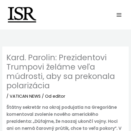
Preskočiť
na
obsah
Kard. Parolin: Prezidentovi
Trumpovi želáme veľa
múdrosti, aby sa prekonala
polarizácia
/
VATICAN NEWS
/ Od
editor
Štátny sekretár na okraj podujatia na Gregoriáne
komentoval zvolenie nového amerického
prezidenta: „Dúfajme, že naozaj ukončí vojny. Hoci
ani on nemá čarovný prútik, chce to veľa pokory“. V