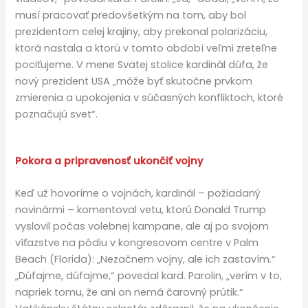
musí pracovať predovšetkým na tom, aby bol
prezidentom celej krajiny, aby prekonal polarizáciu,
ktorá nastala a ktorú v tomto období veľmi zreteľne
pociťujeme. V mene Svätej stolice kardinál dúfa, že
nový prezident USA „môže byť skutočne prvkom
zmierenia a upokojenia v súčasných konfliktoch, ktoré
poznačujú svet“.
Pokora a pripravenosť ukončiť vojny
Keď už hovoríme o vojnách, kardinál – požiadaný
novinármi – komentoval vetu, ktorú Donald Trump
vyslovil počas volebnej kampane, ale aj po svojom
víťazstve na pódiu v kongresovom centre v Palm
Beach (Florida): „Nezačnem vojny, ale ich zastavím.“
„Dúfajme, dúfajme,“ povedal kard. Parolin, „verím v to,
napriek tomu, že ani on nemá čarovný prútik.“