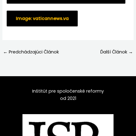
Image: vaticannews.va
←
Predchádzajúci Článok
Ďalší Článok
→
Inštitút pre spoločenské reformy
od 2021