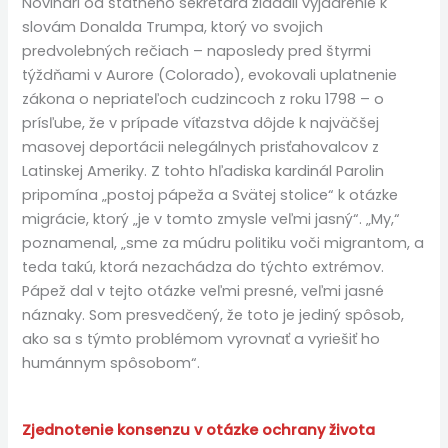
Novinári od štátneho sekretára žiadali vyjadrenie k
slovám Donalda Trumpa, ktorý vo svojich
predvolebných rečiach – naposledy pred štyrmi
týždňami v Aurore (Colorado), evokovali uplatnenie
zákona o nepriateľoch cudzincoch z roku 1798 – o
prísľube, že v prípade víťazstva dôjde k najväčšej
masovej deportácii nelegálnych prisťahovalcov z
Latinskej Ameriky. Z tohto hľadiska kardinál Parolin
pripomína „postoj pápeža a Svätej stolice“ k otázke
migrácie, ktorý „je v tomto zmysle veľmi jasný“. „My,“
poznamenal, „sme za múdru politiku voči migrantom, a
teda takú, ktorá nezachádza do týchto extrémov.
Pápež dal v tejto otázke veľmi presné, veľmi jasné
náznaky. Som presvedčený, že toto je jediný spôsob,
ako sa s týmto problémom vyrovnať a vyriešiť ho
humánnym spôsobom“.
Zjednotenie konsenzu v otázke ochrany života