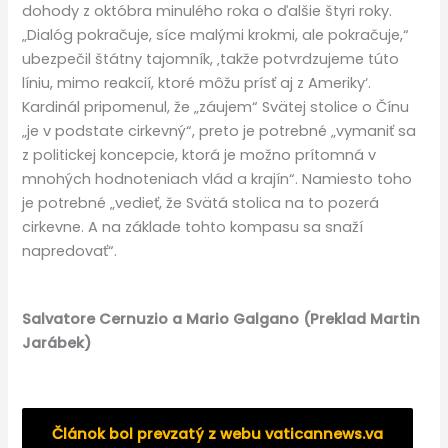
dohody z októbra minulého roka o ďalšie štyri roky.
„Dialóg pokračuje, síce malými krokmi, ale pokračuje,“
ubezpečil štátny tajomník, ‚takže potvrdzujeme túto
líniu, mimo reakcií, ktoré môžu prísť aj z Ameriky‘.
Kardinál pripomenul, že „záujem“ Svätej stolice o Čínu
„je v podstate cirkevný“, preto je potrebné „vymaniť sa
z politickej koncepcie, ktorá je možno prítomná v
mnohých hodnoteniach vlád a krajín“. Namiesto toho
je potrebné „vedieť, že Svätá stolica na to pozerá
cirkevne. A na základe tohto kompasu sa snaží
napredovať“.
Salvatore Cernuzio a Mario Galgano (Preklad Martin
Jarábek)
Článok bol prevzatý z webu vaticannews.va