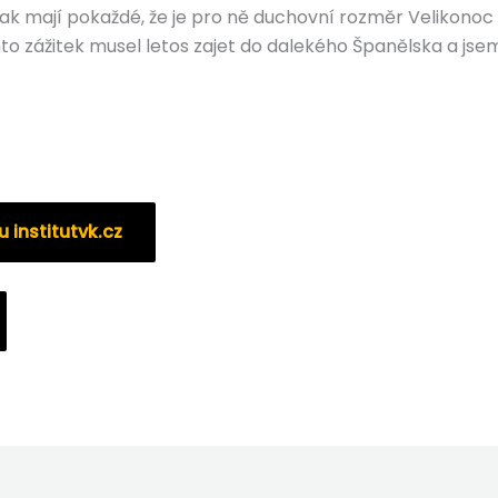
ak mají pokaždé, že je pro ně duchovní rozměr Velikonoc k
nto zážitek musel letos zajet do dalekého Španělska a jsem
 institutvk.cz