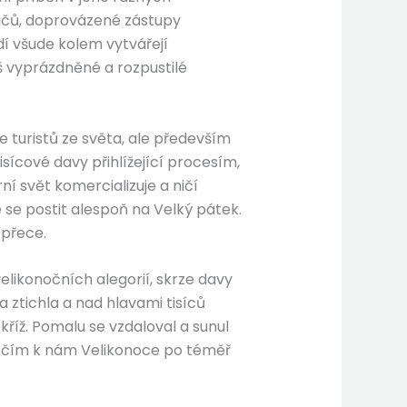
sičů, doprovázené zástupy
dí všude kolem vytvářejí
š vyprázdněné a rozpustilé
 turistů ze světa, ale především
sícové davy přihlížející procesím,
í svět komercializuje a ničí
se postit alespoň na Velký pátek.
 přece.
elikonočních alegorií, skrze davy
 ztichla a nad hlavami tisíců
kříž. Pomalu se vzdaloval a sunul
o, čím k nám Velikonoce po téměř