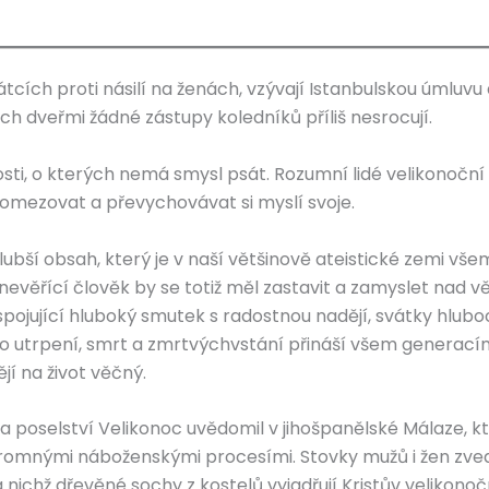
vátcích proti násilí na ženách, vzývají Istanbulskou úmluvu 
jejich dveřmi žádné zástupy koledníků příliš nesrocují.
ti, o kterých nemá smysl psát. Rozumní lidé velikonoční z
 omezovat a převychovávat si myslí svoje.
hlubší obsah, který je v naší většinově ateistické zemi vš
 nevěřící člověk by se totiž měl zastavit a zamyslet nad v
spojující hluboký smutek s radostnou nadějí, svátky hluboc
o utrpení, smrt a zmrtvýchvstání přináší všem generacím
jí na život věčný.
ář a poselství Velikonoc uvědomil v jihošpanělské Málaze, k
omnými náboženskými procesími. Stovky mužů i žen zved
nichž dřevěné sochy z kostelů vyjadřují Kristův velikonoč