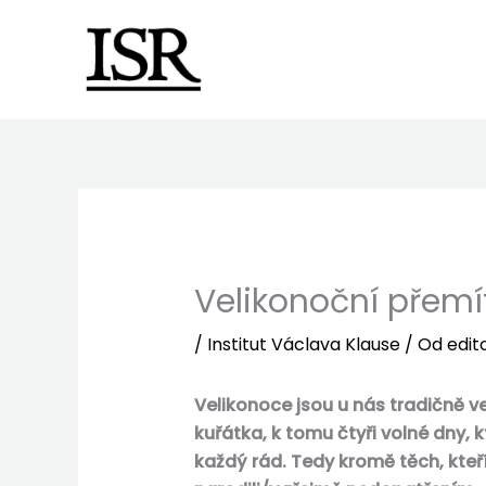
Preskočiť
na
obsah
Velikonoční přemí
/
Institut Václava Klause
/ Od
edit
Velikonoce jsou u nás tradičně ve
kuřátka, k tomu čtyři volné dny, 
každý rád. Tedy kromě těch, kte