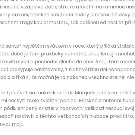
ti nesené v záplavě zlata, stříbra a květin na ramenou no
tvory pro oči, břeskné smuteční hudby a nesmírné davy li
sahem tragickou atmosféru, tak odlišnou od naší až příli
 santa“ největším svátkem v roce, který přiláká statisíce
této době je tam prakticky nemožné, ulice lemují mnohati
 svitu svící a pochodní dlouho do noci. Ano, i tam modern
cí překypuje návštěvníky, z nichž většinu ani nenapadne 
la a říká si, že možná je to nakonec všechno stejné. Ale
 šel podívat na malažskou třídu Marqués Larios na defilé v
 mi naskytl zcela zvláštní pohled. Břeskná smuteční hudba
 pódiu shrbený Kristus v nadživotní velikosti nesoucí svůj 
espoň na chvíli o těchto Velikonocích hluboce procítil t
uvat mají.