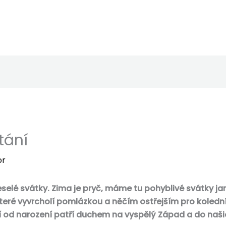
tání
or
selé svátky. Zima je pryč, máme tu pohyblivé svátky jara
které vyvrcholí pomlázkou a něčím ostřejším pro koledn
ří od narození patří duchem na vyspělý Západ a do naši