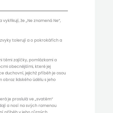
a vykřikují, že „Ne znamená Ne“,
vyky tolerují a o pokrokářích a
emi těmi zajíčky, pomlázkami a
ěcmi obecnějšími, které jej
e duchovní, jejichž příběh je osou
 obraz lidského údělu s jeho
terá je proslulá ve „svatém“
ají a nosí na svých ramenou
ní příběh v jeho různých