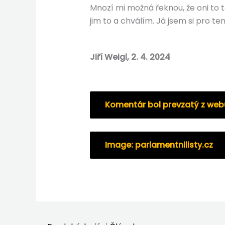
Mnozí mi možná řeknou, že oni to t
jim to a chválím. Já jsem si pro te
Jiří Weigl, 2. 4. 2024
Komentár bol prevzatý z webu
Image: parlamentnilisty.cz