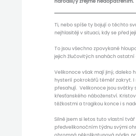
narodili/y zřejmě nedopatřením.
Ti, nebo spíše ty bojují o těchto s
nejhlasitěji v situaci, kdy se před 
To jsou všechno zpovykané hloupos
jejich žlučovitých snahách ostatní
Velikonoce však mají jiný, daleko 
hysterií pokrokářů téměř zakryt. I
přesahují. Velikonoce jsou svátky 
křesťanského náboženství. Kristov
těžkostmi a tragikou konce i s nadě
Silně jsem si letos tuto vlastní tv
předvelikonočním týdnu svými ohr
ohromná několikatunová pódia, na 