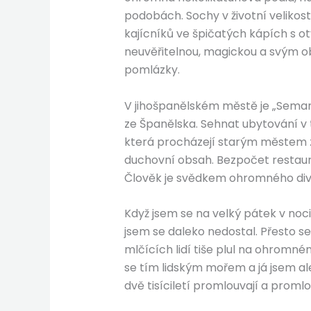
podobách. Sochy v životní velikos
kajícníků ve špičatých kápích s o
neuvěřitelnou, magickou a svým ob
pomlázky.
V jihošpanělském městě je „Semana
ze Španělska. Sehnat ubytování v 
která procházejí starým městem za
duchovní obsah. Bezpočet restaura
Člověk je svědkem ohromného divad
Když jsem se na velký pátek v noci
jsem se daleko nedostal. Přesto se
mlčících lidí tiše plul na ohromném
se tím lidským mořem a já jsem al
dvě tisíciletí promlouvají a promlo