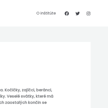
O inštitúte
. Kočičky, zajíčci, beránci,
íky. Veselé svátky, které má
ch zaostalých končin se