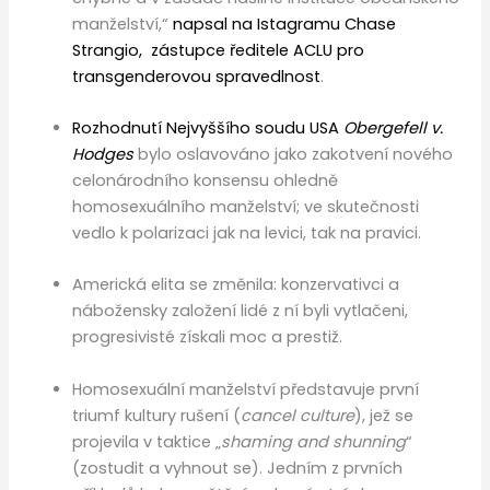
manželství,“
napsal na Istagramu Chase
Strangio, zástupce ředitele ACLU pro
transgenderovou spravedlnost
.
Rozhodnutí Nejvyššího soudu USA
Obergefell v.
Hodges
bylo oslavováno jako zakotvení nového
celonárodního konsensu ohledně
homosexuálního manželství; ve skutečnosti
vedlo k polarizaci jak na levici, tak na pravici.
Americká elita se změnila: konzervativci a
nábožensky založení lidé z ní byli vytlačeni,
progresivisté získali moc a prestiž.
Homosexuální manželství představuje první
triumf kultury rušení (
cancel culture
), jež se
projevila v taktice „
shaming and shunning
“
(zostudit a vyhnout se). Jedním z prvních