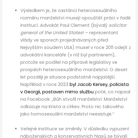
Výsledkem je, že zastánci heterosexuálního
rozměru manželství musejí opouštět práci v řadě
institucí. Advokát Paul Clement (bývalý
solicitor
general of the United States
! – reprezentant
vlády ve sporech projednávaných před
Nejvyšším soudem USA) musel v roce 2011 odejít z
advokátní kanceláře (v níž byl partnerem),
protože se podílel na přípravě legislativy ve
prospěch heterosexuálního manželství. O deset
let později je situace podstatně napjatější.
Například v roce 2023
byl Jacob Kersey, policista
v Georgii, postaven mimo službu
poté, co napsal
na Facebook: „Bůh stvořil manželství. Manželství
odkazuje na Krista a církev. Proto nic takového
jako homosexuální manželství neexistuje.“
Veřejné instituce se změnily. V důsledku vypuzení
náboženských a konzervativních hlasů se bývalí