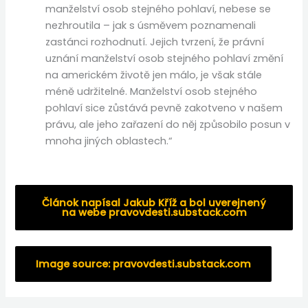
manželství osob stejného pohlaví, nebese se
nezhroutila – jak s úsměvem poznamenali
zastánci rozhodnutí. Jejich tvrzení, že právní
uznání manželství osob stejného pohlaví změní
na americkém životě jen málo, je však stále
méně udržitelné. Manželství osob stejného
pohlaví sice zůstává pevně zakotveno v našem
právu, ale jeho zařazení do něj způsobilo posun v
mnoha jiných oblastech.“
Článok napísal Jakub Kříž a bol uverejnený
na webe pravovdesti.substack.com
Image source:
pravovdesti.substack.com