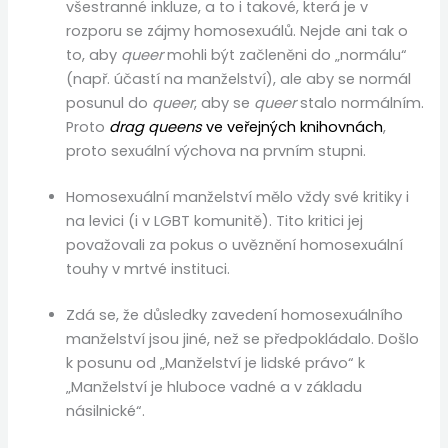
všestranné inkluze, a to i takové, která je v
rozporu se zájmy homosexuálů. Nejde ani tak o
to, aby
queer
mohli být začleněni do „normálu“
(např. účastí na manželství), ale aby se normál
posunul do
queer
, aby se
queer
stalo normálním.
Proto
drag queens
ve veřejných knihovnách
,
proto sexuální výchova na prvním stupni.
Homosexuální manželství mělo vždy své kritiky i
na levici (i v LGBT komunitě). Tito kritici jej
považovali za pokus o uvěznění homosexuální
touhy v mrtvé instituci.
Zdá se, že důsledky zavedení homosexuálního
manželství jsou jiné, než se předpokládalo. Došlo
k posunu od „Manželství je lidské právo“ k
„Manželství je hluboce vadné a v základu
násilnické“.