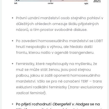
Právní uznání manželství osob stejného pohlaví v
důležitých ohledech omezuje škálu přijatelných
názorů, a tím prostor svobodné diskuse.
Po zavedení homosexuálního manželství se LGBT
hnutí nespokojilo s výhrou, ale hledalo další
frontu, kterou našlo v agendě trasngenderu.
Feministky, které nepřistoupily na myšlenku, že
muž se může stát ženou, jsou pod stejnou
palbou, jakou si zažili oponenti homosexuálního
manželství. Vžilo se pro ně označení TERF – trans
exkluzivní radikální feministky (
trans-exclusionary
radical feminist
).
Po přijetí rozhodnutí
Obergefell v. Hodges
se na