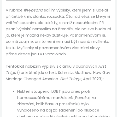
V rubrice
#vypsáno
sdílím výpisky, které jsem si udělal
při četbě knih, článků, rozsudků. Čtu rád věci, se kterými
vnitřně souzním, ale také ty, s nimiž nesouhlasím. Při
psaní výpisků nemyslím na čtenáře, ale na své budoucí
já, které je možná někdy zužitkuje. Poznamenávám si,
co mě zaujme, ani to není nemusí být nosná myšlenka
textu. Myšlenky si poznamenávám vlastními slovy;
přímé citace jsou v uvozovkách.
Tentokrát nabízím výpisky z článku v dubnových
First
Thigs
(konkrétně jde o text: Schmitz, Matthew. How Gay
Marriage Changed America.
First Things
, April 2023):
Někteří stoupenci LGBT jsou dnes proti
homosexuálnímu manželství: „Považuji za
zklamání, kolik času a prostředků bylo
vynaloženo na boj za začlenění do hluboce
chybné a v zásadě násilné instituce občanského