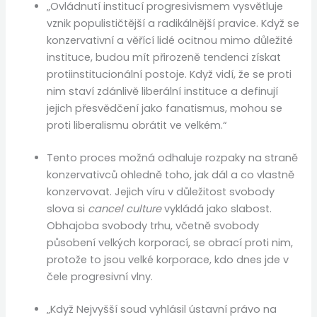
„Ovládnutí institucí progresivismem vysvětluje
vznik populističtější a radikálnější pravice. Když se
konzervativní a věřící lidé ocitnou mimo důležité
instituce, budou mít přirozeně tendenci získat
protiinstitucionální postoje. Když vidí, že se proti
nim staví zdánlivě liberální instituce a definují
jejich přesvědčení jako fanatismus, mohou se
proti liberalismu obrátit ve velkém.“
Tento proces možná odhaluje rozpaky na straně
konzervativců ohledně toho, jak dál a co vlastně
konzervovat. Jejich víru v důležitost svobody
slova si
cancel culture
vykládá jako slabost.
Obhajoba svobody trhu, včetně svobody
působení velkých korporací, se obrací proti nim,
protože to jsou velké korporace, kdo dnes jde v
čele progresivní vlny.
„Když Nejvyšší soud vyhlásil ústavní právo na