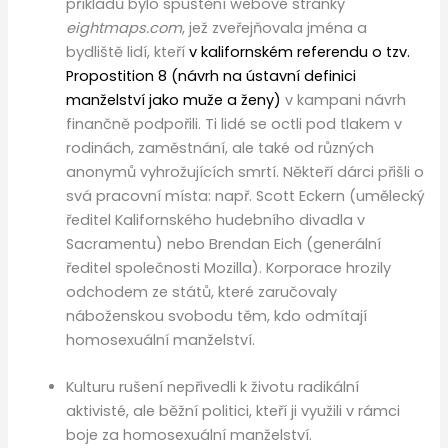
příkladů bylo spuštění webové stránky
eightmaps.com
, jež zveřejňovala jména a
bydliště lidí, kteří
v kalifornském referendu o tzv.
Propostition 8 (návrh na ústavní definici
manželství jako muže a ženy)
v kampani návrh
finančně podpořili. Ti lidé se octli pod tlakem v
rodinách, zaměstnání, ale také od různých
anonymů vyhrožujících smrtí. Někteří dárci přišli o
svá pracovní místa: např. Scott Eckern (umělecký
ředitel Kalifornského hudebního divadla v
Sacramentu) nebo Brendan Eich (generální
ředitel společnosti Mozilla). Korporace hrozily
odchodem ze států, které zaručovaly
náboženskou svobodu těm, kdo odmítají
homosexuální manželství.
Kulturu rušení nepřivedli k životu radikální
aktivisté, ale běžní politici, kteří ji využili v rámci
boje za homosexuální manželství.