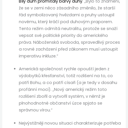
Bílý dům promítaly barvy duhy
. „Bylo to znamení,
že se v zemi něco zásadního změnilo, že starší
řád symbolizovaný hvězdami a pruhy ustoupil
novému, který kráčí pod duhovým praporem.
Tento režim odmítá neutralitu, protože se snaží
vepsat své politické priority do amerického
práva. Náboženská svoboda, spravedlivý proces
a rovné zacházení před zákonem musí ustoupit
imperativu inkluze.“
Americká společnost rychle opouští jeden z
výdobytků křesťanství, totiž rozlišení na to, co
patří Bohu, a co patří císaři (a je tedy v dosahu
profánní moci). „Nový americký režim toto
rozlišení zbořil a vytvořil systém, v němž je
plnohodnotné občanství úzce spjato se
správnou vírou.“
Nejvýstižněji novou situaci charakterizuje potřeba