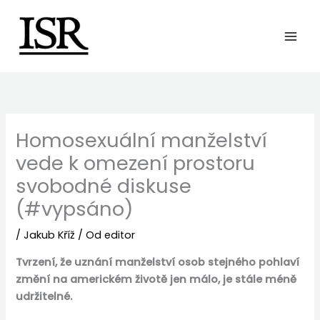
Preskočiť
na
obsah
Homosexuální manželství
vede k omezení prostoru
svobodné diskuse
(#vypsáno)
/
Jakub Kříž
/ Od
editor
Tvrzení, že uznání manželství osob stejného pohlaví
změní na americkém životě jen málo, je stále méně
udržitelné.