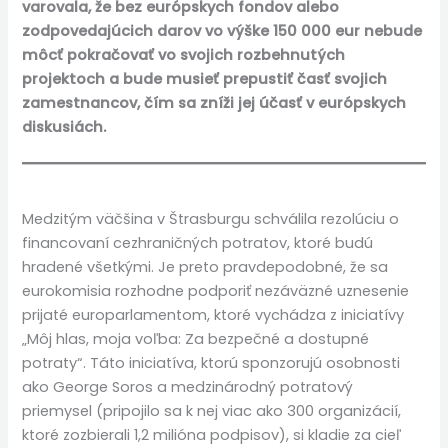
varovala, že bez európskych fondov alebo
zodpovedajúcich darov vo výške 150 000 eur nebude
môcť pokračovať vo svojich rozbehnutých
projektoch a bude musieť prepustiť časť svojich
zamestnancov, čím sa zníži jej účasť v európskych
diskusiách.
Medzitým väčšina v Štrasburgu schválila rezolúciu o
financovaní cezhraničných potratov, ktoré budú
hradené všetkými. Je preto pravdepodobné, že sa
eurokomisia rozhodne podporiť nezáväzné uznesenie
prijaté europarlamentom, ktoré vychádza z iniciatívy
„Môj hlas, moja voľba: Za bezpečné a dostupné
potraty“. Táto iniciatíva, ktorú sponzorujú osobnosti
ako George Soros a medzinárodný potratový
priemysel (pripojilo sa k nej viac ako 300 organizácií,
ktoré zozbierali 1,2 milióna podpisov), si kladie za cieľ