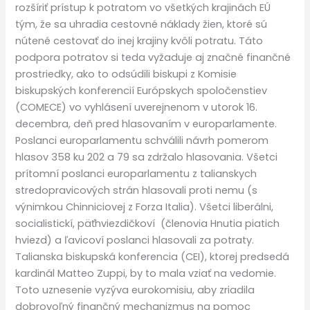
rozšíriť prístup k potratom vo všetkých krajinách EÚ
tým, že sa uhradia cestovné náklady žien, ktoré sú
nútené cestovať do inej krajiny kvôli potratu. Táto
podpora potratov si teda vyžaduje aj značné finančné
prostriedky, ako to odsúdili biskupi z Komisie
biskupských konferencií Európskych spoločenstiev
(COMECE) vo vyhlásení uverejnenom v utorok 16.
decembra, deň pred hlasovaním v europarlamente.
Poslanci europarlamentu schválili návrh pomerom
hlasov 358 ku 202 a 79 sa zdržalo hlasovania. Všetci
prítomní poslanci europarlamentu z talianskych
stredopravicových strán hlasovali proti nemu (s
výnimkou Chinniciovej ​​z Forza Italia). Všetci liberálni,
socialistickí, päťhviezdičkoví (členovia Hnutia piatich
hviezd) a ľavicoví poslanci hlasovali za potraty.
Talianska biskupská konferencia (CEI), ktorej predsedá
kardinál Matteo Zuppi, by to mala vziať na vedomie.
Toto uznesenie vyzýva eurokomisiu, aby zriadila
dobrovoľný finančný mechanizmus na pomoc