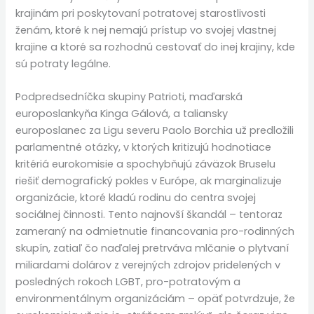
krajinám pri poskytovaní potratovej starostlivosti
ženám, ktoré k nej nemajú prístup vo svojej vlastnej
krajine a ktoré sa rozhodnú cestovať do inej krajiny, kde
sú potraty legálne.
Podpredsedníčka skupiny Patrioti, maďarská
europoslankyňa Kinga Gálová, a taliansky
europoslanec za Ligu severu Paolo Borchia už predložili
parlamentné otázky, v ktorých kritizujú hodnotiace
kritériá eurokomisie a spochybňujú záväzok Bruselu
riešiť demografický pokles v Európe, ak marginalizuje
organizácie, ktoré kladú rodinu do centra svojej
sociálnej činnosti. Tento najnovší škandál – tentoraz
zameraný na odmietnutie financovania pro-rodinných
skupín, zatiaľ čo naďalej pretrváva mlčanie o plytvaní
miliardami dolárov z verejných zdrojov pridelených v
posledných rokoch LGBT, pro-potratovým a
environmentálnym organizáciám – opäť potvrdzuje, že