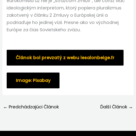
eurokomisia už nie je „strážcom zmlúv“, ale čoraz viac
ideologickým interpretom, ktorý popiera pluralizmus
zakotvený v článku 2 Zmluvy o Európskej únii a
podriaďuje ho jedinej vízii. Presne ako vo východnej
Európe za čias Sovietskeho zväzu.
Článok bol prevzatý z webu lesalonbeige.fr
Image: Pixabay
←
Predchádzajúci Článok
Ďalší Článok
→