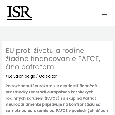
Preskočiť
na
obsah
EÚ proti životu a rodine:
žiadne financovanie FAFCE,
áno potratom
/
Le Salon beige
/ Od
editor
Po rozhodnutí eurokomisie neprideliť finančné
prostriedky Federácii európskych katolíckych
rodinných združení (FAFCE) sa skupina Patrioti
v europarlamente pripravuje na konfrontáciu so
samotnou eurokomisiou. FAFCE v posledných dňoch