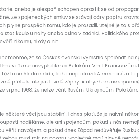
istorie, anebo je alespoň schopen oprostit se od propagan
věčně. Ze spojeneckých smluv se stávají cáry papíru zrovna v
ich plyne prospěch tomu, kdo je prosadil. Stejné je to s p
že stát koule u nohy anebo osina v zadnici. Politického p
evěří nikomu, nikdy a nic.
řipomeňme, že se Československu vymstilo spoléhat na spoj
 Hitlerovi. To se nevyplatilo ani Polákům. Věřit Francouz
A těžko se hledá někdo, koho nepodrazili Američané, a to
 trvalé přátele, ale jen trvalé zájmy. A abychom nezapomn
e ze srpna 1968, že nelze věřit Rusům, Ukrajincům, Polák
e některé věci jsou stabilní. I dnes platí, že je naivní ně
 hlouposti naděláme, ale ani spojencům, pokud z nás nema
u věřit navzájem, a pokud dnes Západ nedůvěřuje Rusku a
d sebou musí mít na pozoru. Společné mají hlavně nepřát