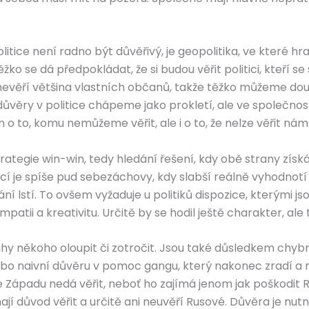
litice není radno být důvěřivý, je geopolitika, ve které h
Těžko se dá předpokládat, že si budou věřit politici, kteří 
 nevěří většina vlastních občanů, takže těžko můžeme doufa
 důvěry v politice chápeme jako prokletí, ale ve společn
 o to, komu nemůžeme věřit, ale i o to, že nelze věřit nám
rategie win-win, tedy hledání řešení, kdy obě strany získáv
cí je spíše pud sebezáchovy, kdy slabší reálně vyhodnot
ní lstí. To ovšem vyžaduje u politiků dispozice, kterými 
patii a kreativitu. Určitě by se hodil ještě charakter, ale 
y někoho oloupit či zotročit. Jsou také důsledkem chybn
ebo naivní důvěru v pomoc gangu, který nakonec zradí 
 se Západu nedá věřit, neboť ho zajímá jenom jak poškodit Ru
ají důvod věřit a určitě ani neuvěří Rusové. Důvěra je nu