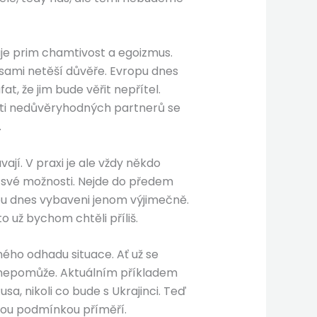
raje prim chamtivost a egoizmus.
se sami netěší důvěře. Evropu dnes
t, že jim bude věřit nepřítel.
osti nedůvěryhodných partnerů se
.
ají. V praxi je ale vždy někdo
í své možnosti. Nejde do předem
jsou dnes vybaveni jenom výjimečně.
to už bychom chtěli příliš.
ého odhadu situace. Ať už se
a nepomůže. Aktuálním příkladem
sa, nikoli co bude s Ukrajinci. Teď
tnou podmínkou příměří.