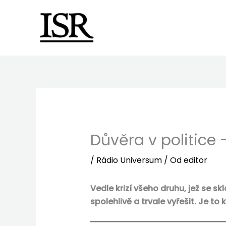
Preskočiť
na
obsah
Důvěra v politice 
/
Rádio Universum
/ Od
editor
Vedle krizí všeho druhu, jež se sk
spolehlivě a trvale vyřešit.
Je to k