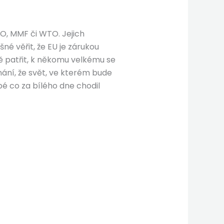
HO, MMF či WTO. Jejich
é věřit, že EU je zárukou
ně patřit, k někomu velkému se
znání, že svět, ve kterém bude
é co za bílého dne chodil