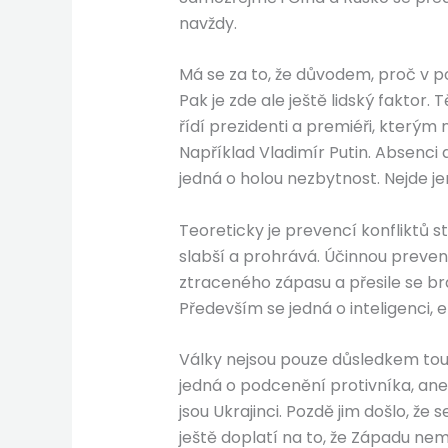
navždy.
Má se za to, že důvodem, proč v po
Pak je zde ale ještě lidský faktor. 
řídí prezidenti a premiéři, kterým
Například Vladimír Putin. Absenci
jedná o holou nezbytnost. Nejde jen
Teoreticky je prevencí konfliktů st
slabší a prohrává. Účinnou preven
ztraceného zápasu a přesile se brá
Především se jedná o inteligenci, em
Války nejsou pouze důsledkem touh
jedná o podcenění protivníka, an
jsou Ukrajinci. Pozdě jim došlo, že
ještě doplatí na to, že Západu nem