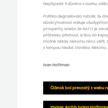
Nepřipadá-li důvěra v úvahu, válk
Politika degradovala natolik, že d
důvěryhodnost snižuje všudypřítom
prosperity anebo že NATO je záruko
přátelsky přivinout, si lžou do kap
možné někdy někomu něco věřit, n
s lampou hledat člověka. Někoho, k
Ivan Hoffman
Článok bol prevzatý z webu r
Image: Archív Ivana Hoffman