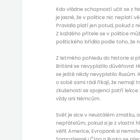
Kdo vládne schopností učit se z h
je jasné, že v politice nic neplatí 
Pravidla platí jen potud, pokud z n
Z každého přítele se v politice mů
politického břídila podle toho, že n
Z letmého pohledu do historie si p
Británii se nevyplatilo důvěřovat
se ještě nikdy nevyplatilo Rusům. 
o sobě sami rádi říkají, že nemají
zkušenosti se spojenci patří lekc
vždy ani Němcům.
Svět je sice v neustálém zmatku, al
nepřátelům, pokud si je z vlastní
věřit Americe, Evropané si nemoho
Samozřejmě i Čína a Rusko se pře