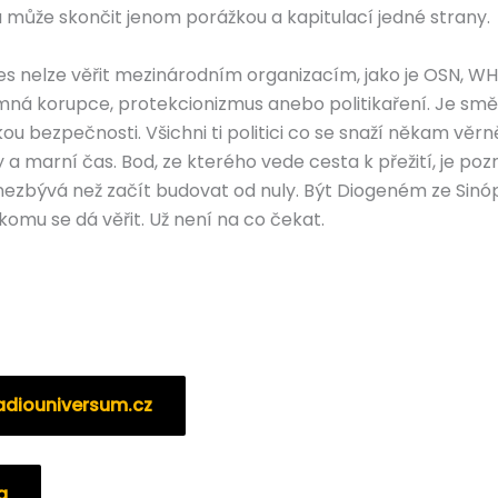
a může skončit jenom porážkou a kapitulací jedné strany.
nes nelze věřit mezinárodním organizacím, jako je OSN, W
ná korupce, protekcionizmus anebo politikaření. Je směšn
u bezpečnosti. Všichni ti politici co se snaží někam věr
sy a marní čas. Bod, ze kterého vede cesta k přežití, je po
ezbývá než začít budovat od nuly. Být Diogeném ze Sinóp
omu se dá věřit. Už není na co čekat.
adiouniversum.cz
a