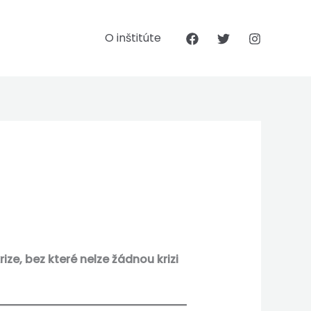
O inštitúte
ize, bez které nelze žádnou krizi