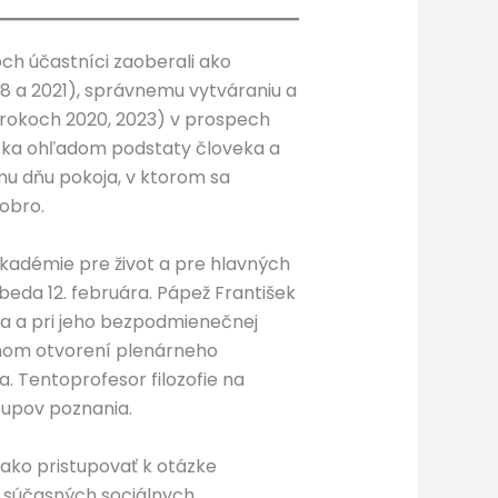
ch účastníci zaoberali ako
8 a 2021), správnemu vytváraniu a
v rokoch 2020, 2023) v prospech
ázka ohľadom podstaty človeka a
mu dňu pokoja, v ktorom sa
obro.
akadémie pre život a pre hlavných
beda 12. februára. Pápež František
a a pri jeho bezpodmienečnej
lnom otvorení plenárneho
 Tentoprofesor filozofie na
tupov poznania.
 ako pristupovať k otázke
 v súčasných sociálnych