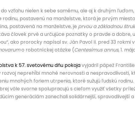
e do vzťahu nielen k sebe samému, ale aj k druhým ľuďom,
pre rodinu, postavenú na manželstve, ktorá je prvým miest
dina, postavená na manželstve, je
prvou a základnou štru
ostáva človek prvé a určujúce poznatky o pravde a dobre, u
 ako prorocky napísal sv. Ján Pavol II. pred 33 rokmi v en
novarum
o robotníckej otázke (
Centesimus annus
, 1. máj
lstva k 57. svetovému dňu pokoja
vyjadril pápež Františe
ozvoj neprehĺbi mnohé nerovnosti a nespravodlivosti, kt
eniu mnohých foriem utrpenia, ktoré sužujú ľudskú rodinu. 
rej vôle svorne spolupracujú s cieľom využiť všetky prílež
dúcim generáciám zanechali solidárnejší, spravodlivejší a 