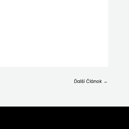
Ďalší Článok
→