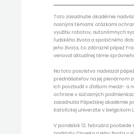
Toto zasadnutie akadémie nadväzu
nosnými témami: otázkami ochrany
využitiu robotov, autonómnych sys
ľudského života a spoločného dob
jeho života, čo zdôraznil pápež F
venoval aktuálnej téme správneho
Na toto posolstvo nadviazal pápež
prednášateľov na jej plenárnom za
ich povzbudil v ďalšom medzi- a
ochrane v súčasných podmienkach 
zasadnutia Pápežskej akadémie pr
Katolíckej univerzite v belgickom
V pondelok 12. februára poobede n
podstaty človeka a jeho života v s