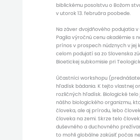
biblickému posolstvu o Božom stvo
v utorok 13. februára poobede.
Na záver dvojdňového podujatia v
Paglia výročnú cenu akadémie s
prínos v prospech núdznych v jej k
celom podujatí sa zo Slovenska zúč
Bioetickej subkomisie pri Teologic
Účastníci workshopu (prednášatelia
hľadísk bádania. K tejto vlastnej o
rozličných hľadísk. Biologické tel
nášho biologického organizmu, kto
človeka, ale aj prírodu, lebo člov
človeka na zemi. Skrze telo človek
duševného a duchovného prežívania
to mohli globálne zakúsiť počas n