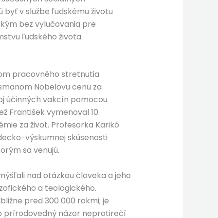
 byť v službe ľudskému životu
etkým bez vylučovania pre
mstvu ľudského života
kom pracovného stretnutia
issmanom Nobelovu cenu za
vývoj účinných vakcín pomocou
ež František vymenoval 10.
mie za život. Profesorka Karikó
edecko-výskumnej skúsenosti
orým sa venujú.
amýšľali nad otázkou človeka a jeho
ozofického a teologického.
ibližne pred 300 000 rokmi; je
o prírodovedný názor neprotirečí