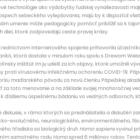
 technológie ako výdobytky ľudskej vynaliezavosti majú
rospech sebeckého vylepšovania, majú by k dispozícii vš
i nám umenie môže pedagogicky pomôcť priblížiť sa k tajo
diel, ktoré zodpovedajú ceste pravej krásy.
stredníctvom internetového spojenia prihovorila účastní
Karikó, ktorá dostala v minulom roku spolu s Drewom We
línsky inštitút im ju udelil za ich objavy, ktoré umožnili 
ny proti vírusovému infekčnému ochoreniu COVID-19. Páp
sorku maďarského pôvodu za novú členku Pápežskej akadé
sť za toto menovanie a na základe svojej mnohoročnej v
 k ďalšiemu úspešnému bádaniu vo vedných odboroch, kt
 diskusie, v rámci ktorých sa prednášatelia a diskutéri z
gicko-evolučného, neurologického, environmentálneho, fil
ného hľadiska sa biologický druh
Homo sapiens
vyvinul pr
rením samotného rodu
Homo
spred 6 miliónov rokov. Tent