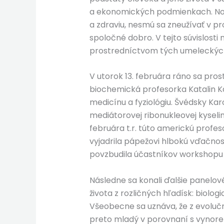
a ekonomických podmienkach. Nové
a zdraviu, nesmú sa zneužívať v p
spoločné dobro. V tejto súvislost
prostredníctvom tých umeleckých 
V utorok 13. februára ráno sa pro
biochemická profesorka Katalin 
medicínu a fyziológiu. Švédsky Karo
mediátorovej ribonukleovej kyseli
februára t.r. túto americkú profe
vyjadrila pápežovi hlbokú vďačno
povzbudila účastníkov workshopu
Následne sa konali ďalšie panelové
života z rozličných hľadísk: biolo
Všeobecne sa uznáva, že z evoluč
preto mladý v porovnaní s vyno