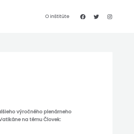
O inštitúte
ďalšieho výročného plenárneho
 Vatikáne na tému Človek: