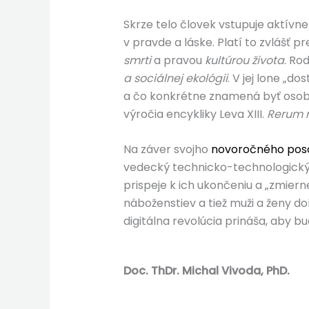
Skrze telo človek vstupuje aktívn
v pravde a láske. Platí to zvlášť 
smrti
a pravou
kultúrou života
. Ro
a sociálnej ekológii
. V jej lone „d
a čo konkrétne znamená byť osobou“,
výročia encykliky Leva XIII.
Rerum 
Na záver svojho
novoročného poso
vedecký technicko-technologický r
prispeje k ich ukončeniu a „zmiern
náboženstiev a tiež muži a ženy dob
digitálna revolúcia prináša, aby bu
Doc. ThDr. Michal Vivoda, PhD.