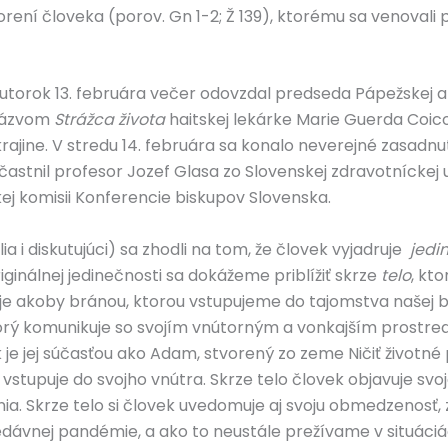
rení človeka (porov. Gn 1-2; Ž 139), ktorému sa venoval
 utorok 13. februára večer odovzdal predseda Pápežskej 
 názvom
Strážca života
haitskej lekárke Marie Guerda Coic
rajine. V stredu 14. februára sa konalo neverejné zasadnu
astnil profesor Jozef Glasa zo Slovenskej zdravotníckej u
kej komisii Konferencie biskupov Slovenska.
 i diskutujúci) sa zhodli na tom, že človek vyjadruje
jedi
riginálnej jedinečnosti sa dokážeme priblížiť skrze
telo
, kt
o je akoby bránou, ktorou vstupujeme do tajomstva našej 
rý komunikuje so svojím vnútorným a vonkajším prostredím
ek je jej súčasťou ako Adam, stvorený zo zeme Ničiť životn
 vstupuje do svojho vnútra. Skrze telo človek objavuje svo
. Skrze telo si človek uvedomuje aj svoju obmedzenosť, 
edávnej pandémie, a ako to neustále prežívame v situáciá