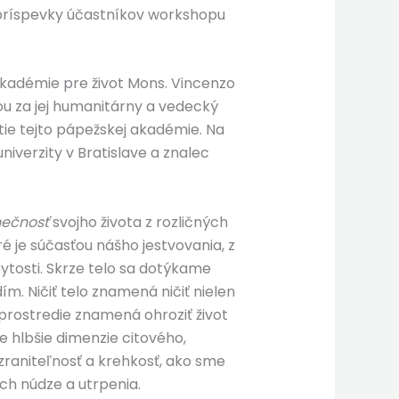
i príspevky účastníkov workshopu
akadémie pre život Mons. Vincenzo
ou za jej humanitárny a vedecký
tie tejto pápežskej akadémie. Na
niverzity v Bratislave a znalec
nečnosť
svojho života z rozličných
oré je súčasťou nášho jestvovania, z
bytosti. Skrze telo sa dotýkame
. Ničiť telo znamená ničiť nielen
é prostredie znamená ohroziť život
je hlbšie dimenzie citového,
zraniteľnosť a krehkosť, ako sme
ch núdze a utrpenia.