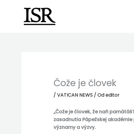
Preskočiť
na
obsah
Čože je človek
/
VATICAN NEWS
/ Od
editor
„Čože je človek, že naň pamätáš
zasadnutia Pápežskej akadémie pr
významy a výzvy.