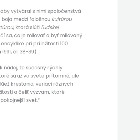
 aby vytváral s nimi spoločenstvá
o boja medzi falošnou
kultúrou
ktúrou
, ktorá slúži
ľudskej
čí sa, čo je milovať a byť milovaný
cyklike pri príležitosti 100.
a 1991, čl. 38-39).
k nádej, že súčasný rýchly
oré sú už vo svete prítomné, ale
Kiež kresťania, veriaci rôznych
itosti a čeliť výzvam, ktoré
pokojnejší svet.“