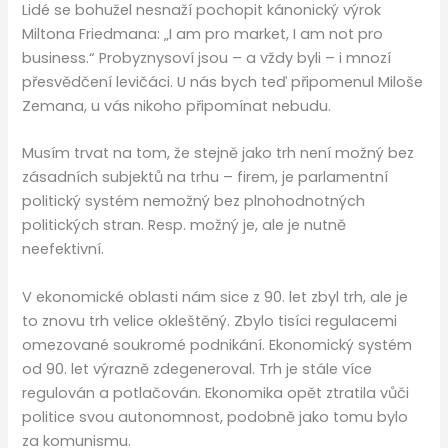
Lidé se bohužel nesnaží pochopit kánonický výrok
Miltona Friedmana: „I am pro market, I am not pro
business.“ Probyznysoví jsou – a vždy byli – i mnozí
přesvědčení levičáci. U nás bych teď připomenul Miloše
Zemana, u vás nikoho připomínat nebudu.
Musím trvat na tom, že stejně jako trh není možný bez
zásadních subjektů na trhu – firem, je parlamentní
politický systém nemožný bez plnohodnotných
politických stran. Resp. možný je, ale je nutně
neefektivní.
V ekonomické oblasti nám sice z 90. let zbyl trh, ale je
to znovu trh velice okleštěný. Zbylo tisíci regulacemi
omezované soukromé podnikání. Ekonomický systém
od 90. let výrazně zdegeneroval. Trh je stále více
regulován a potlačován. Ekonomika opět ztratila vůči
politice svou autonomnost, podobně jako tomu bylo
za komunismu.