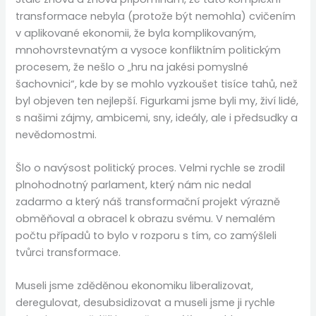
transformace nebyla (protože být nemohla) cvičením
v aplikované ekonomii, že byla komplikovaným,
mnohovrstevnatým a vysoce konfliktním politickým
procesem, že nešlo o „hru na jakési pomyslné
šachovnici“, kde by se mohlo vyzkoušet tisíce tahů, než
byl objeven ten nejlepší. Figurkami jsme byli my, živí lidé,
s našimi zájmy, ambicemi, sny, ideály, ale i předsudky a
nevědomostmi.
Šlo o navýsost politický proces. Velmi rychle se zrodil
plnohodnotný parlament, který nám nic nedal
zadarmo a který náš transformační projekt výrazně
obměňoval a obracel k obrazu svému. V nemalém
počtu případů to bylo v rozporu s tím, co zamýšleli
tvůrci transformace.
Museli jsme zděděnou ekonomiku liberalizovat,
deregulovat, desubsidizovat a museli jsme ji rychle