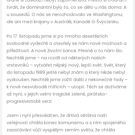
druhé si zaslouží nebýt zapomenuta. Přesto si troufám
tvrdit, že dominantní bylo to, co se dělo u nás doma. A
u sousedů. O nás se nerozhodovalo ve Washingtonu,
ale ani mezi krajany v Austrálii, Kanadě či Švýcarsku.
Po 17. listopadu jsme si po mnoha desetiletích
svobodně vydechli a otevřely se nám nové možnosti a
příležitosti. A nové životní šance. Přesně o to nám šlo.
Nechtěli jsme – na rozdíl od některých našich
vrstevníků – vytvářet nějaký nový, lepší svět. Svět, který
do listopadu 1989 ještě nebyl znám a který nikde nebyl
vyzkoušen. Nechtěli jsme zažít další z nekonečné řady –
k nové nesvobodě mířících – utopií. Těch se dožíváme
až nyní, v jejich velmi tragické zelené, pirátsko-
progresivistické verzi.
Jsem i nyní přesvědčen, že drtivá většina naší
veřejnosti chtěla konec komunismu a s ním spojeného
zaostávání vůči vyspělým zemím světa, že chtěla