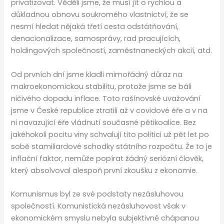
privatizovat. Věděli jsme, že musí jít o rychlou a
důkladnou obnovu soukromého vlastnictví, že se
nesmí hledat nějaká třetí cesta odstátňování,
denacionalizace, samosprávy, rad pracujících,
holdingových společností, zaměstnaneckých akcií, atd.
Od prvních dní jsme kladli mimořádný důraz na
makroekonomickou stabilitu, protože jsme se báli
ničivého dopadu inflace. Toto rašínovské uvažování
jsme v České republice ztratili až v covidové éře a v na
ni navazující éře vládnutí současné pětikoalice. Bez
jakéhokoli pocitu viny schvalují tito politici už pět let po
sobě stamiliardové schodky státního rozpočtu. Že to je
inflační faktor, nemůže popírat žádný seriózní člověk,
který absolvoval alespoň první zkoušku z ekonomie.
Komunismus byl ze své podstaty nezásluhovou
společností. Komunistická nezásluhovost však v
ekonomickém smyslu nebyla subjektivně chápanou