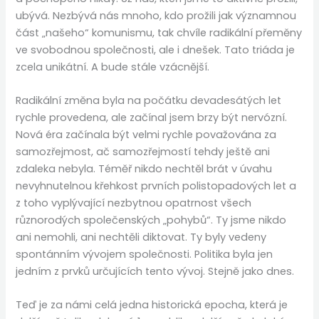
ubývá. Nezbývá nás mnoho, kdo prožili jak významnou
část „našeho“ komunismu, tak chvíle radikální přeměny
ve svobodnou společnosti, ale i dnešek. Tato triáda je
zcela unikátní. A bude stále vzácnější.
Radikální změna byla na počátku devadesátých let
rychle provedena, ale začínal jsem brzy být nervózní.
Nová éra začínala být velmi rychle považována za
samozřejmost, ač samozřejmostí tehdy ještě ani
zdaleka nebyla. Téměř nikdo nechtěl brát v úvahu
nevyhnutelnou křehkost prvních polistopadových let a
z toho vyplývající nezbytnou opatrnost všech
různorodých společenských „pohybů“. Ty jsme nikdo
ani nemohli, ani nechtěli diktovat. Ty byly vedeny
spontánním vývojem společnosti. Politika byla jen
jedním z prvků určujících tento vývoj. Stejně jako dnes.
Teď je za námi celá jedna historická epocha, která je