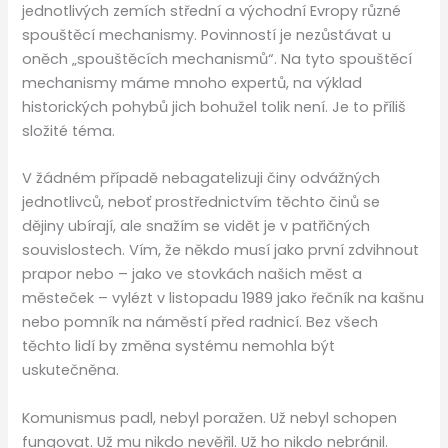
jednotlivých zemích střední a východní Evropy různé
spouštěcí mechanismy. Povinností je nezůstávat u
oněch „spouštěcích mechanismů“. Na tyto spouštěcí
mechanismy máme mnoho expertů, na výklad
historických pohybů jich bohužel tolik není. Je to příliš
složité téma.
V žádném případě nebagatelizuji činy odvážných
jednotlivců, neboť prostřednictvím těchto činů se
dějiny ubírají, ale snažím se vidět je v patřičných
souvislostech. Vím, že někdo musí jako první zdvihnout
prapor nebo – jako ve stovkách našich měst a
městeček – vylézt v listopadu 1989 jako řečník na kašnu
nebo pomník na náměstí před radnicí. Bez všech
těchto lidí by změna systému nemohla být
uskutečněna.
Komunismus padl, nebyl poražen. Už nebyl schopen
fungovat. Už mu nikdo nevěřil. Už ho nikdo nebránil.