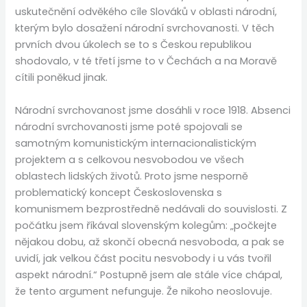
uskutečnění odvěkého cíle Slováků v oblasti národní,
kterým bylo dosažení národní svrchovanosti. V těch
prvních dvou úkolech se to s Českou republikou
shodovalo, v té třetí jsme to v Čechách a na Moravě
cítili poněkud jinak.
Národní svrchovanost jsme dosáhli v roce 1918. Absenci
národní svrchovanosti jsme poté spojovali se
samotným komunistickým internacionalistickým
projektem a s celkovou nesvobodou ve všech
oblastech lidských životů. Proto jsme nesporně
problematický koncept Československa s
komunismem bezprostředně nedávali do souvislosti. Z
počátku jsem říkával slovenským kolegům: „počkejte
nějakou dobu, až skončí obecná nesvoboda, a pak se
uvidí, jak velkou část pocitu nesvobody i u vás tvořil
aspekt národní.“ Postupně jsem ale stále více chápal,
že tento argument nefunguje. Že nikoho neoslovuje.