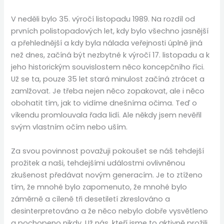
V neděli bylo 35. výročí listopadu 1989. Na rozdíl od
prvních polistopadových let, kdy bylo všechno jasnější
a přehlednější a kdy byla nálada veřejnosti úplně jiná
než dnes, začíná být nezbytné k výročí 17. listopadu a k
jeho historickým souvislostem něco koncepčního říci.
Už se ta, pouze 35 let stará minulost začíná ztrácet a
zamlžovat. Je třeba nejen něco zopakovat, ale i něco
obohatit tím, jak to vidíme dnešníma očima. Teď o
víkendu promlouvala řada lidí. Ale někdy jsem nevěřil
svým vlastním očím nebo uším.
Za svou povinnost považuji pokoušet se náš tehdejší
prožitek a naši, tehdejšími událostmi ovlivněnou
zkušenost předávat novým generacím. Je to ztíženo
tím, že mnohé bylo zapomenuto, že mnohé bylo
záměrně a cíleně tři desetiletí zkreslováno a
desinterpretováno a že něco nebylo dobře vysvětleno
a pochopeno nikdy. Už nás, kteří jsme to aktivně prožili,