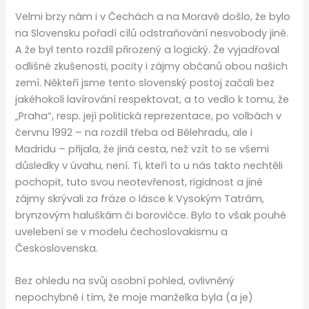
Velmi brzy nám i v Čechách a na Moravě došlo, že bylo
na Slovensku pořadí cílů odstraňování nesvobody jiné.
A že byl tento rozdíl přirozený a logický. Že vyjadřoval
odlišné zkušenosti, pocity i zájmy občanů obou našich
zemí. Někteří jsme tento slovenský postoj začali bez
jakéhokoli lavírování respektovat, a to vedlo k tomu, že
„Praha“, resp. její politická reprezentace, po volbách v
červnu 1992 – na rozdíl třeba od Bělehradu, ale i
Madridu – přijala, že jiná cesta, než vzít to se všemi
důsledky v úvahu, není. Ti, kteří to u nás takto nechtěli
pochopit, tuto svou neotevřenost, rigidnost a jiné
zájmy skrývali za fráze o lásce k Vysokým Tatrám,
brynzovým haluškám či borovičce. Bylo to však pouhé
uvelebení se v modelu čechoslovakismu a
Československa.
Bez ohledu na svůj osobní pohled, ovlivněný
nepochybně i tím, že moje manželka byla (a je)