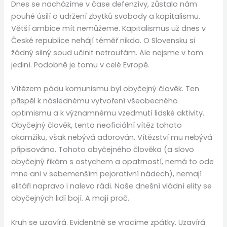
Dnes se nacházíme v čase defenzívy, zůstalo nám
pouhé úsilí o udržení zbytků svobody a kapitalismu.
Větší ambice mít nemůžeme. Kapitalismus už dnes v
České republice nehájí téměř nikdo. O Slovensku si
žádný silný soud učinit netroufám. Ale nejsme v tom
jediní. Podobně je tomu v celé Evropě.
Vítězem pádu komunismu byl obyčejný člověk. Ten
přispěl k následnému vytvoření všeobecného
optimismu a k významnému vzedmutí lidské aktivity.
Obyčejný člověk, tento neoficiální vítěz tohoto
okamžiku, však nebývá adorován. Vítězství mu nebývá
připisováno. Tohoto obyčejného člověka (a slovo
obyčejný říkám s ostychem a opatrností, nemá to ode
mne ani v sebemenším pejorativní nádech), nemají
elitáři napravo i nalevo rádi. Naše dnešní vládní elity se
obyčejných lidí bojí. A mají proč.
Kruh se uzavírá. Evidentně se vracíme zpátky. Uzavírá