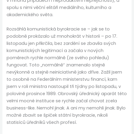
v mnoha případech i neproduktivní nepřejícnosti), a
spolu s nimi věční elitáři mediálního, kulturního a
akademického světa.
Rozsáhlá komunistická byrokracie se – jak se to
podobně prokázalo už mnohokrát v historii – po 17.
listopadu jen přikrčila, bez zardění se zbavila svých
komunistických legitimací a začala v nových
poměrech rychle normálně (ze svého pohledu)
fungovat. Toto „normálně“ znamenalo stejně
nevýkonně a stejně neiniciativně jako dříve. Zažil jsem
to osobně na Federálním ministerstvu financí, kam
jsem v roli ministra nastoupil tři týdny po listopadu, v
polovině prosince 1989. Obrovský úřednický aparát této
velmi mocné instituce se rychle začal chovat zcela
business-like. Nemohl jinak. A ani my nemohli jinak. Bylo
možné zbavit se špiček státní byrokracie, nikoli
statisíců úředníků všech profesí.