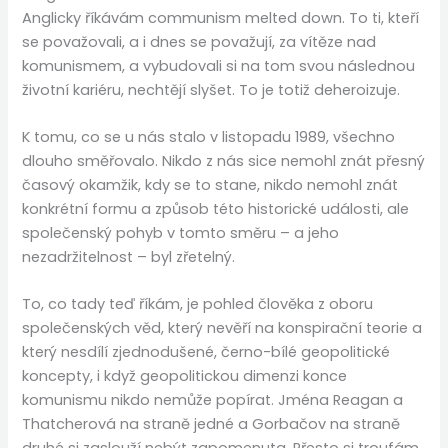
Anglicky říkávám communism melted down. To ti, kteří
se považovali, a i dnes se považují, za vítěze nad
komunismem, a vybudovali si na tom svou následnou
životní kariéru, nechtějí slyšet. To je totiž deheroizuje.
K tomu, co se u nás stalo v listopadu 1989, všechno
dlouho směřovalo. Nikdo z nás sice nemohl znát přesný
časový okamžik, kdy se to stane, nikdo nemohl znát
konkrétní formu a způsob této historické události, ale
společenský pohyb v tomto směru – a jeho
nezadržitelnost – byl zřetelný.
To, co tady teď říkám, je pohled člověka z oboru
společenských věd, který nevěří na konspirační teorie a
který nesdílí zjednodušené, černo-bílé geopolitické
koncepty, i když geopolitickou dimenzi konce
komunismu nikdo nemůže popírat. Jména Reagan a
Thatcherová na straně jedné a Gorbačov na straně