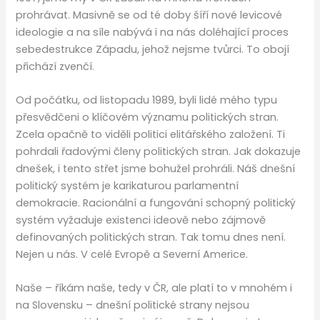
prohrávat. Masivně se od té doby šíří nové levicové
ideologie a na síle nabývá i na nás doléhající proces
sebedestrukce Západu, jehož nejsme tvůrci. To obojí
přichází zvenčí.
Od počátku, od listopadu 1989, byli lidé mého typu
přesvědčeni o klíčovém významu politických stran.
Zcela opačně to viděli politici elitářského založení. Ti
pohrdali řadovými členy politických stran. Jak dokazuje
dnešek, i tento střet jsme bohužel prohráli. Náš dnešní
politický systém je karikaturou parlamentní
demokracie. Racionální a fungování schopný politický
systém vyžaduje existenci ideově nebo zájmově
definovaných politických stran. Tak tomu dnes není.
Nejen u nás. V celé Evropě a Severní Americe.
Naše – říkám naše, tedy v ČR, ale platí to v mnohém i
na Slovensku – dnešní politické strany nejsou