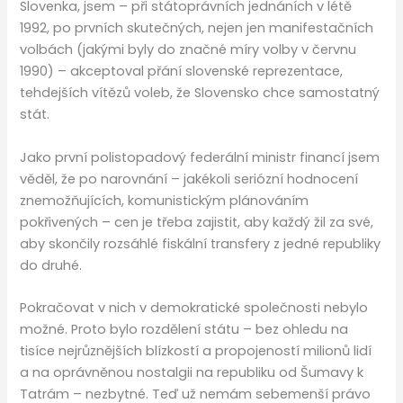
Slovenka, jsem – při státoprávních jednáních v létě
1992, po prvních skutečných, nejen jen manifestačních
volbách (jakými byly do značné míry volby v červnu
1990) – akceptoval přání slovenské reprezentace,
tehdejších vítězů voleb, že Slovensko chce samostatný
stát.
Jako první polistopadový federální ministr financí jsem
věděl, že po narovnání – jakékoli seriózní hodnocení
znemožňujících, komunistickým plánováním
pokřivených – cen je třeba zajistit, aby každý žil za své,
aby skončily rozsáhlé fiskální transfery z jedné republiky
do druhé.
Pokračovat v nich v demokratické společnosti nebylo
možné. Proto bylo rozdělení státu – bez ohledu na
tisíce nejrůznějších blízkostí a propojeností milionů lidí
a na oprávněnou nostalgii na republiku od Šumavy k
Tatrám – nezbytné. Teď už nemám sebemenší právo