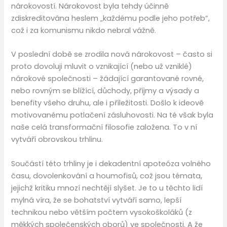
nárokovostí. Nárokovost byla tehdy účinně
zdiskreditována heslem „každému podle jeho potřeb“,
což i za komunismu nikdo nebral vážně.
V poslední době se zrodila nová nárokovost – často si
proto dovoluji mluvit o vznikající (nebo už vzniklé)
nárokové společnosti – žádající garantované rovné,
nebo rovným se blížící, důchody, příjmy a výsady a
benefity všeho druhu, ale i příležitosti. Došlo k ideově
motivovanému potlačení zásluhovosti. Na té však byla
naše celá transformační filosofie založena. To v ní
vytváří obrovskou trhlinu.
Součástí této trhliny je i dekadentní apoteóza volného
času, dovolenkování a houmofisů, což jsou témata,
jejichž kritiku mnozí nechtějí slyšet. Je to u těchto lidí
mylná víra, že se bohatství vytváří samo, lepší
technikou nebo větším počtem vysokoškoláků (z
měkkých společenských oborů) ve společnosti. A že