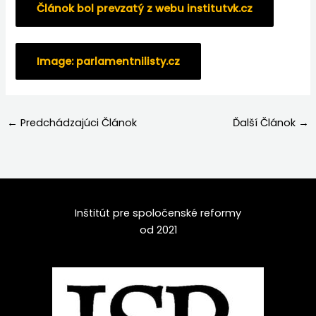
Článok bol prevzatý z webu institutvk.cz
Image: parlamentnilisty.cz
←
Predchádzajúci Článok
Ďalší Článok
→
Inštitút pre spoločenské reformy
od 2021