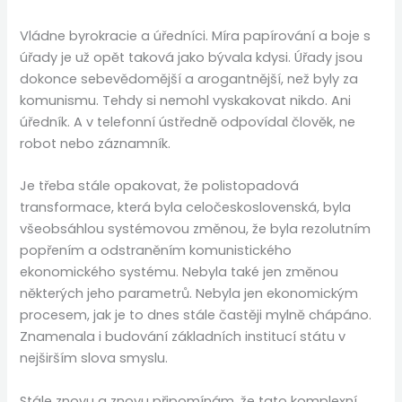
Vládne byrokracie a úředníci. Míra papírování a boje s
úřady je už opět taková jako bývala kdysi. Úřady jsou
dokonce sebevědomější a arogantnější, než byly za
komunismu. Tehdy si nemohl vyskakovat nikdo. Ani
úředník. A v telefonní ústředně odpovídal člověk, ne
robot nebo záznamník.
Je třeba stále opakovat, že polistopadová
transformace, která byla celočeskoslovenská, byla
všeobsáhlou systémovou změnou, že byla rezolutním
popřením a odstraněním komunistického
ekonomického systému. Nebyla také jen změnou
některých jeho parametrů. Nebyla jen ekonomickým
procesem, jak je to dnes stále častěji mylně chápáno.
Znamenala i budování základních institucí státu v
nejširším slova smyslu.
Stále znovu a znovu připomínám, že tato komplexní