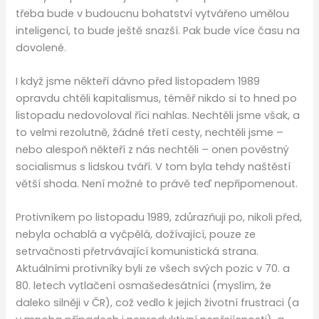
třeba bude v budoucnu bohatství vytvářeno umělou
inteligencí, to bude ještě snazší. Pak bude více času na
dovolené.
I když jsme někteří dávno před listopadem 1989
opravdu chtěli kapitalismus, téměř nikdo si to hned po
listopadu nedovoloval říci nahlas. Nechtěli jsme však, a
to velmi rezolutně, žádné třetí cesty, nechtěli jsme –
nebo alespoň někteří z nás nechtěli – onen pověstný
socialismus s lidskou tváří. V tom byla tehdy naštěstí
větší shoda. Není možné to právě teď nepřipomenout.
Protivníkem po listopadu 1989, zdůrazňuji po, nikoli před,
nebyla ochablá a vyčpělá, dožívající, pouze ze
setrvačnosti přetrvávající komunistická strana.
Aktuálními protivníky byli ze všech svých pozic v 70. a
80. letech vytlačení osmašedesátníci (myslím, že
daleko silněji v ČR), což vedlo k jejich životní frustraci (a