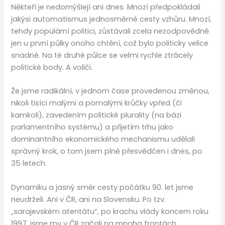
Někteří je nedomýšlejí ani dnes. Mnozí předpokládali
jakýsi automatismus jednosměrné cesty vzhůru. Mnozí,
tehdy populární politici, zůstávali zcela nezodpovědně
jen u první půlky onoho chtění, což bylo politicky velice
snadné. Na té druhé půlce se velmi rychle ztrácely
politické body. A voliči.
Že jsme radikální, v jednom čase provedenou změnou,
nikoli tisíci malými a pomalými krůčky vpřed (či
kamkoli), zavedením politické plurality (na bázi
parlamentního systému) a přijetím trhu jako
dominantního ekonomického mechanismu udělali
správný krok, o tom jsem plně přesvědčen i dnes, po
35 letech.
Dynamiku a jasný směr cesty počátku 90. let jsme
neudrželi. Ani v ČR, ani na Slovensku. Po tzv.
„sarajevském atentátu“, po krachu vlády koncem roku
1997, jsme my v ČR začali na mnoha frontách