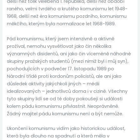
delší než tolik velebená 1. republika, delší než období
raného, velmi tvrdého a krutého komunismu let 1948-
1968, delší než éra komunismu pozdního, komunismu
měkčího, kterým byla normalizace let 1968-1989.
Pád komunismu, který jsem intenzivně a aktivně
prožíval, nemohu vysvětlovat jako čin několika
významných disidentů, ani jako čin víceméně náhodné
skupiny pražských studentů (mezi nimiž byl i můj syn),
pochodujících v podvečer 17. listopadu 1989 po
Národní třídě proti kordonům policistů, ale ani jako
důsledek aktivity jakýchkoli jiných – médii
idealizovaných – jednotlivců doma i v cizině. Všechny
tyto skupiny lidí se od té doby pokoušejí si události
kolem pádu komunismu přivlastnit. Neoprávněně.
Žádný majitel pádu komunismu není a být nemůže.
Ukončení komunismu vidím jako historickou událost,
která byla dlouho na spadnutí a která měla v