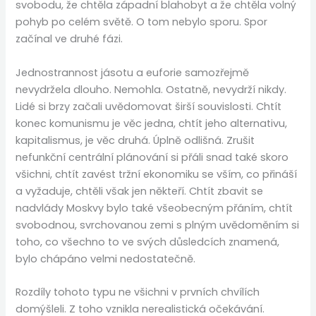
svobodu, že chtěla západní blahobyt a že chtěla volný
pohyb po celém světě. O tom nebylo sporu. Spor
začínal ve druhé fázi.
Jednostrannost jásotu a euforie samozřejmě
nevydržela dlouho. Nemohla. Ostatně, nevydrží nikdy.
Lidé si brzy začali uvědomovat širší souvislosti. Chtít
konec komunismu je věc jedna, chtít jeho alternativu,
kapitalismus, je věc druhá. Úplně odlišná. Zrušit
nefunkční centrální plánování si přáli snad také skoro
všichni, chtít zavést tržní ekonomiku se vším, co přináší
a vyžaduje, chtěli však jen někteří. Chtít zbavit se
nadvlády Moskvy bylo také všeobecným přáním, chtít
svobodnou, svrchovanou zemi s plným uvědoměním si
toho, co všechno to ve svých důsledcích znamená,
bylo chápáno velmi nedostatečně.
Rozdíly tohoto typu ne všichni v prvních chvílích
domýšleli. Z toho vznikla nerealistická očekávání.