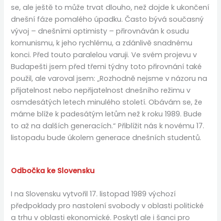
se, ale ještě to může trvat dlouho, než dojde k ukončení
dnešní fáze pomalého úpadku. Často bývá současný
vývoj – dnešními optimisty – přirovnáván k osudu
komunismu, k jeho rychlému, a zdánlivě snadnému
konci. Před touto paralelou varuji. Ve svém projevu v
Budapešti jsem před třemi týdny toto přirovnání také
použil, ale varoval jsem: „Rozhodně nejsme v názoru na
přijatelnost nebo nepřijatelnost dnešního režimu v
osmdesátých letech minulého století. Obávám se, že
máme blíže k padesátým letům než k roku 1989. Bude
to až na dalších generacích.“ Přiblížit nás k novému 17.
listopadu bude úkolem generace dnešních studentů.
Odbočka ke Slovensku
I na Slovensku vytvořil 17. listopad 1989 výchozí
předpoklady pro nastolení svobody v oblasti politické
a trhu v oblasti ekonomické. Poskytl ale i šanci pro