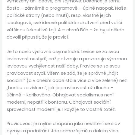
vymezeny ani ideově, ani zájmově. Dokonce je tomu
často – záměrně a programově – úplně naopak. Naše
politické strany (nebo hnutí), resp. vlastně jejich
ideologové, své ideové politické zakotvení před voliči
většinou úzkostlivě tají. A – chraň Bůh – že by si někdo
dovolil připustit, že je pravicí.
Je to navíc výslovně asymetrické. Levice se za svou
levicovost nestydí, což potvrzuje a prozrazuje výraznou
levicovou vychýlenost naší doby. Pravice se za svou
pravicovost stydí. Všem se zdá, že je správné „hájit
sociální“ (a v dnešní době stále více a více zelené) než
„honbu za ziskem“, jak je pravicovost už dlouho –
účinně – karikována. Obhajovat socialismus není
moderní, nepatří k bontonu. Obhajovat sociální
spravedlnost moderní je. I když je to vlastně totéž.
Pravicovost je mylně chápána jako neštítění se slov
byznys a podnikání. Jde samozřejmě o daleko více.